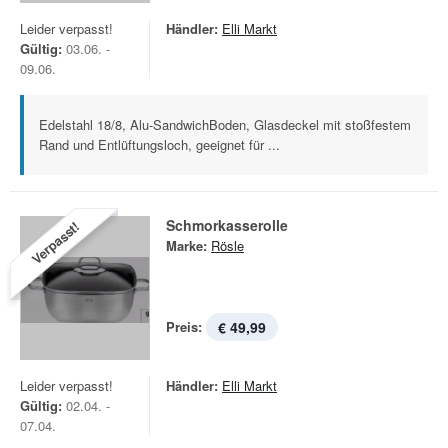
Leider verpasst!
Händler:
Elli Markt
Gültig:
03.06. -
09.06.
Edelstahl 18/8, Alu-SandwichBoden, Glasdeckel mit stoßfestem
Rand und Entlüftungsloch, geeignet für ...
Schmorkasserolle
Verpasst!
Marke:
Rösle
Preis:
€ 49,99
Leider verpasst!
Händler:
Elli Markt
Gültig:
02.04. -
07.04.