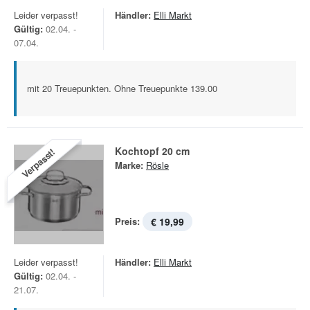
Leider verpasst!
Händler:
Elli Markt
Gültig:
02.04. -
07.04.
mit 20 Treuepunkten. Ohne Treuepunkte 139.00
Kochtopf 20 cm
Verpasst!
Marke:
Rösle
Preis:
€ 19,99
Leider verpasst!
Händler:
Elli Markt
Gültig:
02.04. -
21.07.