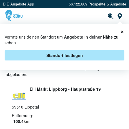
DIE Angebote App
56.122.869 Prospekte & Angebote
St
×
PROSPEKTE
ANGEBOTE
CASHBACK
Verrate uns deinen Standort um
Angebote in deiner Nähe
zu
sehen.
TÖPFE ANGEBOTE & AKTIONEN
BEI ELLI MARKT
Standort festlegen
Beim Händler
Elli Markt
sind aktuell alle Töpfe-Angebote
abgelaufen.
Elli Markt Lippborg
-
Hauptstraße 19
59510
Lippetal
Entfernung:
100.4
km