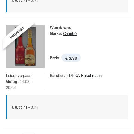
€ 8,55 / l -
0.7 l
Weinbrand
Verpasst!
Marke:
Chantré
Preis:
€ 5,99
Leider verpasst!
Händler:
EDEKA Paschmann
Gültig:
14.02. -
20.02.
€ 8,55 / l -
0.7 l