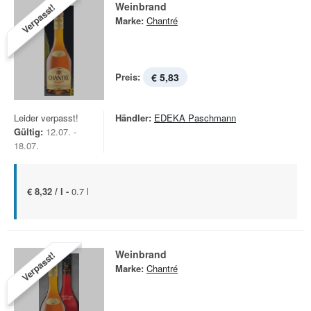
Weinbrand
Verpasst!
Marke:
Chantré
Preis:
€ 5,83
Leider verpasst!
Händler:
EDEKA Paschmann
Gültig:
12.07. -
18.07.
€ 8,32 / l -
0.7 l
Weinbrand
Verpasst!
Marke:
Chantré