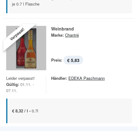
je 0.7 l Flasche
Weinbrand
Verpasst!
Marke:
Chantré
Preis:
€ 5,83
Leider verpasst!
Händler:
EDEKA Paschmann
Gültig:
01.11. -
07.11.
€ 8,32 / l -
0.7l