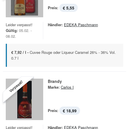
Preis:
€ 5,55
Leider verpasst!
Händler:
EDEKA Paschmann
Gültig:
05.02. -
08.02.
€ 7,92 / l -
Cuvee Rouge oder Liqueur Caramel 26% - 36% Vol.
0.7 l
Brandy
Verpasst!
Marke:
Carlos I
Preis:
€ 18,99
Leider verpasst!
Händler:
EDEKA Paschmann