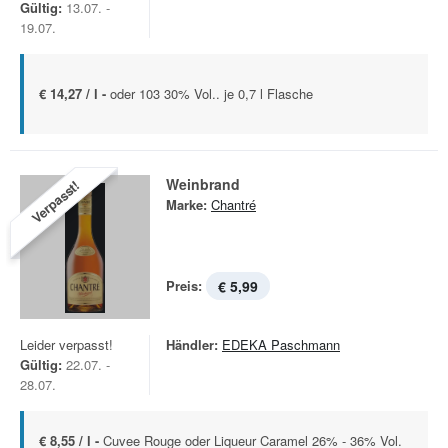
Gültig:
13.07. -
19.07.
€ 14,27 / l -
oder 103 30% Vol.. je 0,7 l Flasche
Weinbrand
Verpasst!
Marke:
Chantré
Preis:
€ 5,99
Leider verpasst!
Händler:
EDEKA Paschmann
Gültig:
22.07. -
28.07.
€ 8,55 / l -
Cuvee Rouge oder Liqueur Caramel 26% - 36% Vol.