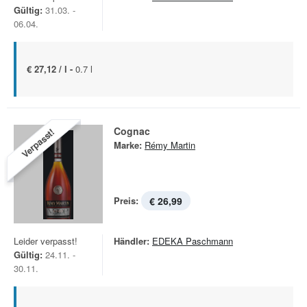
Gültig:
31.03. -
06.04.
€ 27,12 / l -
0.7 l
Cognac
Verpasst!
Marke:
Rémy Martin
Preis:
€ 26,99
Leider verpasst!
Händler:
EDEKA Paschmann
Gültig:
24.11. -
30.11.