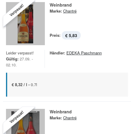
Weinbrand
Verpasst!
Marke:
Chantré
Preis:
€ 5,83
Leider verpasst!
Händler:
EDEKA Paschmann
Gültig:
27.09. -
02.10.
€ 8,32 / l -
0.7l
Weinbrand
Verpasst!
Marke:
Chantré