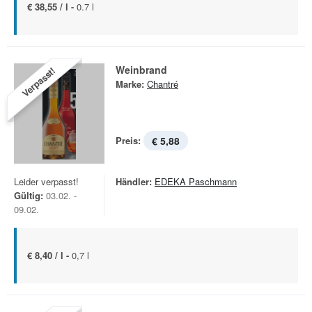
€ 38,55 / l -
0.7 l
Weinbrand
Verpasst!
Marke:
Chantré
Preis:
€ 5,88
Leider verpasst!
Händler:
EDEKA Paschmann
Gültig:
03.02. -
09.02.
€ 8,40 / l -
0,7 l