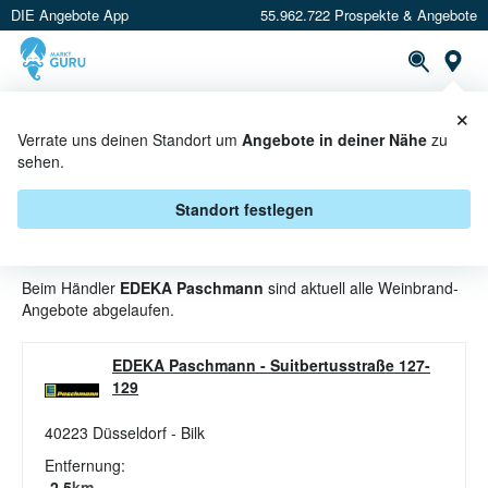
DIE Angebote App
55.962.722 Prospekte & Angebote
St
×
PROSPEKTE
ANGEBOTE
CASHBACK
Verrate uns deinen Standort um
Angebote in deiner Nähe
zu
sehen.
WEINBRAND ANGEBOTE &
AKTIONEN BEI EDEKA
Standort festlegen
PASCHMANN
Beim Händler
EDEKA Paschmann
sind aktuell alle Weinbrand-
Angebote abgelaufen.
EDEKA Paschmann
-
Suitbertusstraße 127-
129
40223
Düsseldorf - Bilk
Entfernung:
2.5
km