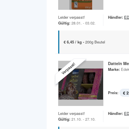
Leider verpasst!
Händler:
ED
Gültig:
28.01. - 03.02.
€ 6,45 / kg -
200g Beutel
Datteln Me
Verpasst!
Marke:
Ede
Preis:
€ 2
Leider verpasst!
Händler:
ED
Gültig:
21.10. - 27.10.