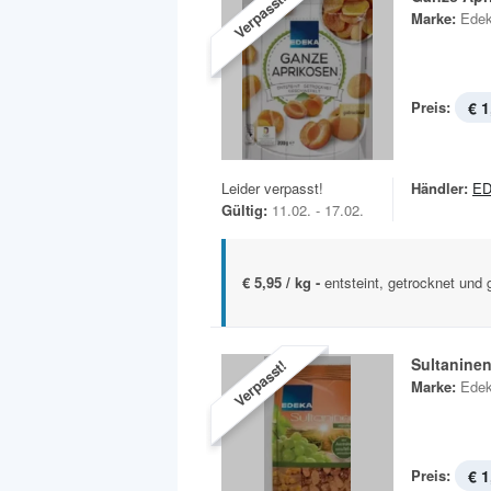
Verpasst!
Marke:
Ede
Preis:
€ 1
Leider verpasst!
Händler:
ED
Gültig:
11.02. - 17.02.
€ 5,95 / kg -
entsteint, getrocknet und
Sultanine
Verpasst!
Marke:
Ede
Preis:
€ 1