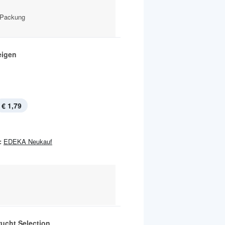
-Packung
eigen
€ 1,79
:
EDEKA Neukauf
rucht Selection