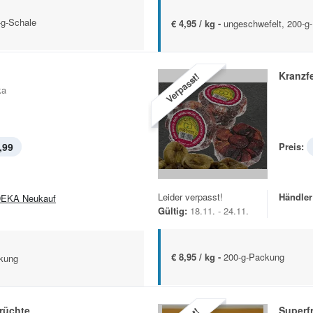
-g-Schale
€ 4,95 / kg -
ungeschwefelt, 200-g
n
Kranzf
Verpasst!
ka
,99
Preis:
Leider verpasst!
Händler
EKA Neukauf
Gültig:
18.11. - 24.11.
€ 8,95 / kg -
200-g-Packung
ckung
rüchte
Superf