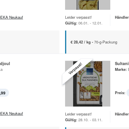
EKA Neukauf
Leider verpasst!
Händler
Gültig:
06.01. - 12.01.
€ 28,42 / kg -
70-g-Packung
djoul
Sultan
Verpasst!
ka
Marke:
,99
Preis:
EKA Neukauf
Leider verpasst!
Händler
Gültig:
28.10. - 03.11.