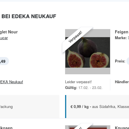
BEI EDEKA NEUKAUF
glet Nour
Feigen
Verpasst!
ucar
Marke:
,49
Preis:
EKA Neukauf
Leider verpasst!
Händler
Gültig:
17.02. - 23.02.
 Packung
€ 0,99 / kg -
aus Südafrika, Klasse
ikosen
Knuspe