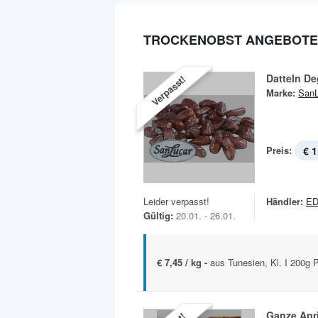
TROCKENOBST ANGEBOTE 
Datteln De
Verpasst!
Marke:
SanL
Preis:
€ 1
Leider verpasst!
Händler:
ED
Gültig:
20.01. - 26.01.
€ 7,45 / kg -
aus Tunesien, Kl. I 200g
Ganze Apr