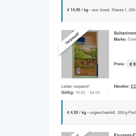
€ 14,95 / kg -
aus Israel, Klasse I, 200
Sultanine
Verpasst!
Marke:
Ede
Preis:
€ 0
Leider verpasst!
Händler:
ED
Gültig:
18.03. - 24.03.
€ 4,95 / kg -
ungeschwefelt, 200-g-Pa
Knusper-F