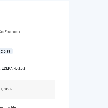
Die Frischebox
€ 0,99
:
EDEKA Neukauf
 I, Stück
r-Früchte