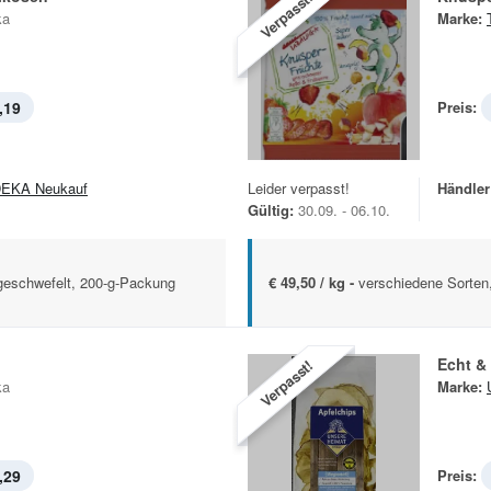
Verpasst!
ka
Marke:
,19
Preis:
EKA Neukauf
Leider verpasst!
Händler
Gültig:
30.09. - 06.10.
 geschwefelt, 200-g-Packung
€ 49,50 / kg -
verschiedene Sorten
n
Echt &
Verpasst!
ka
Marke:
,29
Preis: