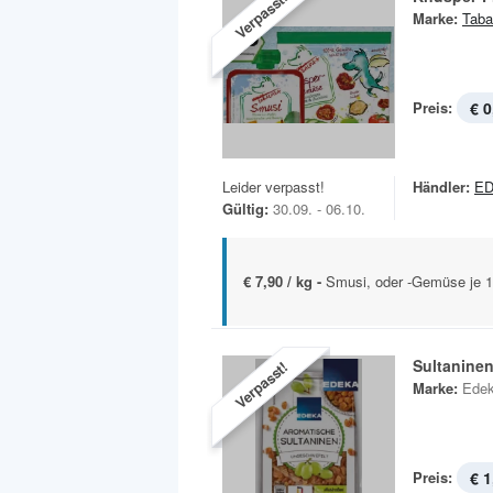
Verpasst!
Marke:
Taba
Preis:
€ 0
Leider verpasst!
Händler:
ED
Gültig:
30.09. - 06.10.
€ 7,90 / kg -
Smusi, oder -Gemüse je 1
Sultanine
Verpasst!
Marke:
Ede
Preis:
€ 1