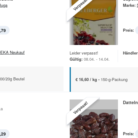
Verpasst!
luga
Marke:
,79
Preis:
EKA Neukauf
Leider verpasst!
Händler
Gültig:
08.04. - 14.04.
00/20g Beutel
€ 16,60 / kg -
150-g-Packung
n
Datteln
Verpasst!
ka
,29
Preis: