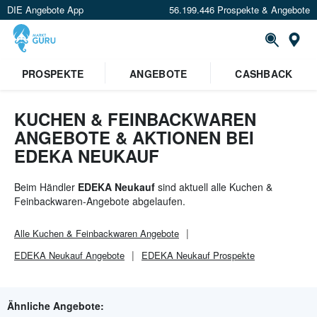
DIE Angebote App
56.199.446 Prospekte & Angebote
St
×
PROSPEKTE
ANGEBOTE
CASHBACK
Verrate uns deinen Standort um
Angebote in deiner Nähe
zu
sehen.
KUCHEN & FEINBACKWAREN
ANGEBOTE & AKTIONEN BEI
Standort festlegen
EDEKA NEUKAUF
Beim Händler
EDEKA Neukauf
sind aktuell alle Kuchen &
Feinbackwaren-Angebote abgelaufen.
Alle
Kuchen & Feinbackwaren
Angebote
EDEKA Neukauf
Angebote
EDEKA Neukauf
Prospekte
Ähnliche Angebote: