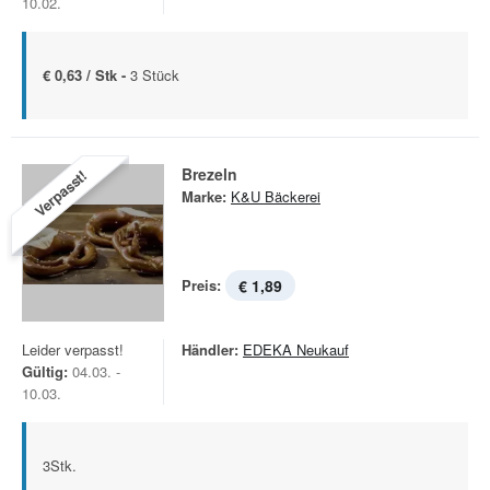
10.02.
€ 0,63 / Stk -
3 Stück
Brezeln
Verpasst!
Marke:
K&U Bäckerei
Preis:
€ 1,89
Leider verpasst!
Händler:
EDEKA Neukauf
Gültig:
04.03. -
10.03.
3Stk.