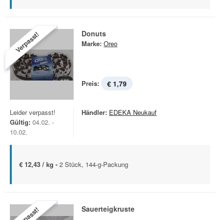
Donuts
Verpasst!
Marke:
Oreo
Preis:
€ 1,79
Leider verpasst!
Händler:
EDEKA Neukauf
Gültig:
04.02. -
10.02.
€ 12,43 / kg -
2 Stück, 144-g-Packung
Sauerteigkruste
Verpasst!