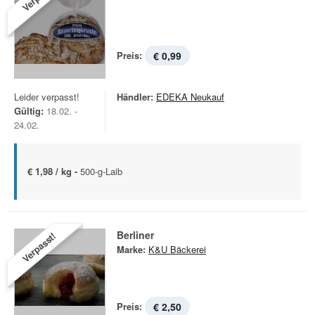
Preis:
€ 0,99
Leider verpasst!
Händler:
EDEKA Neukauf
Gültig:
18.02. -
24.02.
€ 1,98 / kg -
500-g-Laib
Berliner
Verpasst!
Marke:
K&U Bäckerei
Preis:
€ 2,50