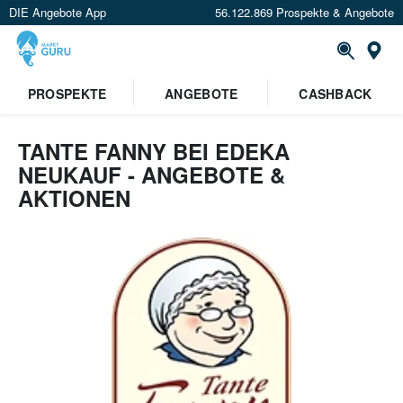
DIE Angebote App
56.122.869 Prospekte & Angebote
St
×
PROSPEKTE
ANGEBOTE
CASHBACK
Verrate uns deinen Standort um
Angebote in deiner Nähe
zu
sehen.
TANTE FANNY BEI EDEKA
NEUKAUF - ANGEBOTE &
Standort festlegen
AKTIONEN