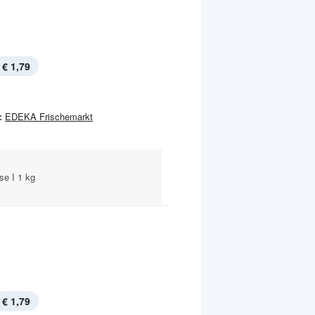
€ 1,79
:
EDEKA Frischemarkt
se I 1 kg
€ 1,79