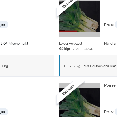
Verpasst!
,99
Preis:
EKA Frischemarkt
Leider verpasst!
Händler
Gültig:
17.03. - 23.03.
 1 kg
€ 1,79 / kg -
aus Deutschland Klas
Porree
Verpasst!
,99
Preis: