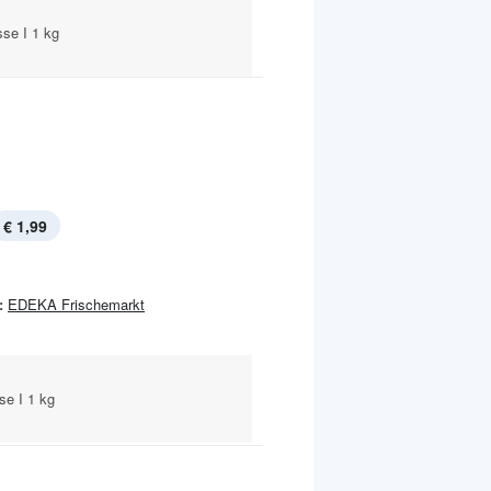
se I 1 kg
€ 1,99
:
EDEKA Frischemarkt
se I 1 kg