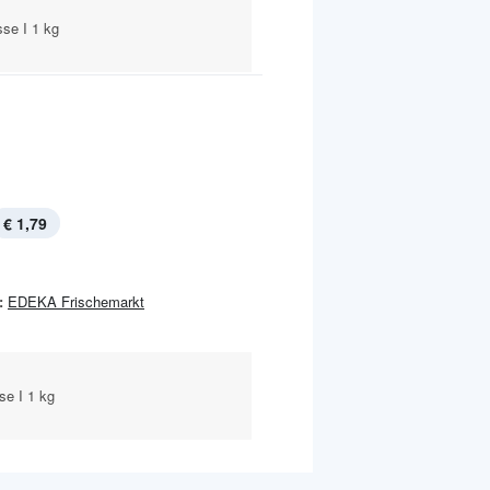
se I 1 kg
€ 1,79
:
EDEKA Frischemarkt
se I 1 kg