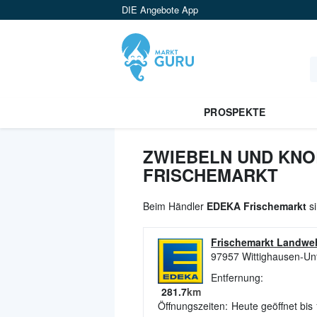
DIE Angebote App
PROSPEKTE
ZWIEBELN UND KNO
FRISCHEMARKT
Beim Händler
EDEKA Frischemarkt
si
Frischemarkt Landwe
97957
Wittighausen-Un
Entfernung:
281.7
km
Öffnungszeiten:
Heute geöffnet bis