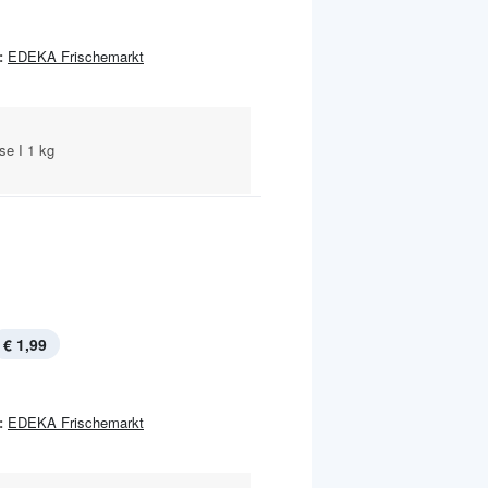
:
EDEKA Frischemarkt
se I 1 kg
€ 1,99
:
EDEKA Frischemarkt