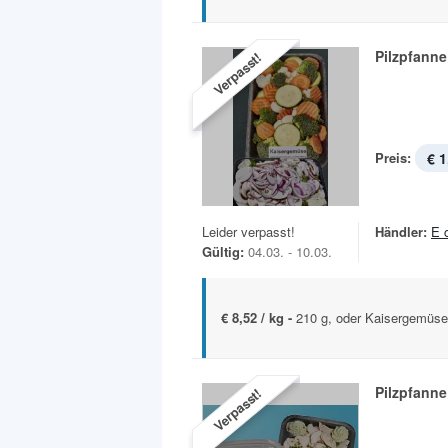
Pilzpfanne
Verpasst!
Preis:
€ 1
Leider verpasst!
Händler:
E 
Gültig:
04.03. - 10.03.
€ 8,52 / kg -
210 g, oder Kaisergemüse
Pilzpfanne
Verpasst!