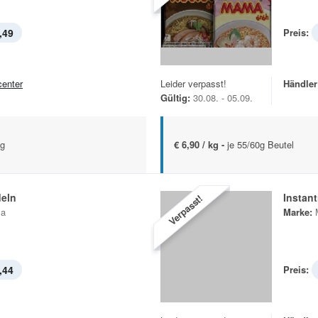
,49
Preis:
center
Leider verpasst!
Händler
Gültig:
30.08. - 05.09.
 g
€ 6,90 / kg -
je 55/60g Beutel
deln
Instan
Verpasst!
a
Marke:
,44
Preis: