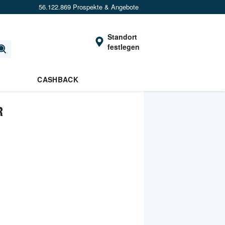
56.122.869 Prospekte & Angebote
Standort
festlegen
CASHBACK
R