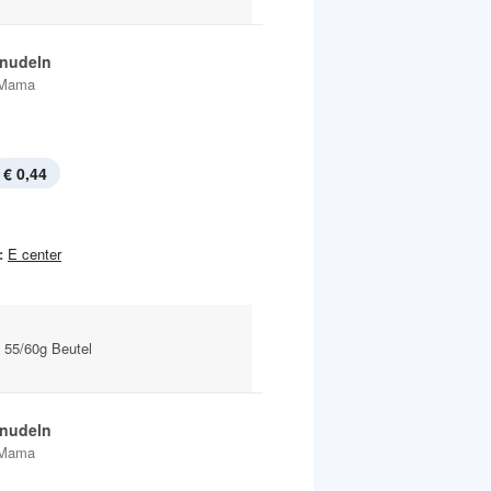
tnudeln
Mama
€ 0,44
:
E center
e 55/60g Beutel
tnudeln
Mama