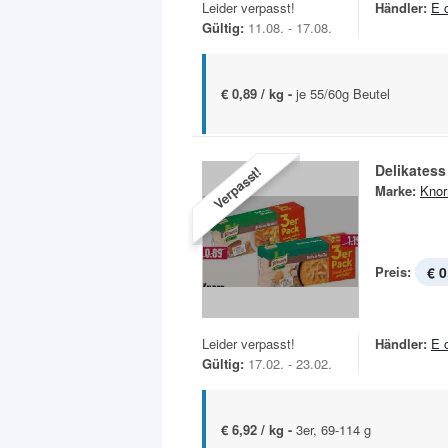
Leider verpasst!
Händler:
E 
Gültig:
11.08. - 17.08.
€ 0,89 / kg -
je 55/60g Beutel
Delikatess
Verpasst!
Marke:
Knor
Preis:
€ 0
Leider verpasst!
Händler:
E 
Gültig:
17.02. - 23.02.
€ 6,92 / kg -
3er, 69-114 g