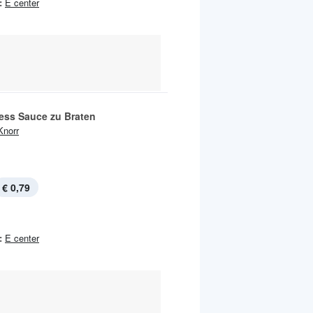
:
E center
tess Sauce zu Braten
Knorr
€ 0,79
:
E center