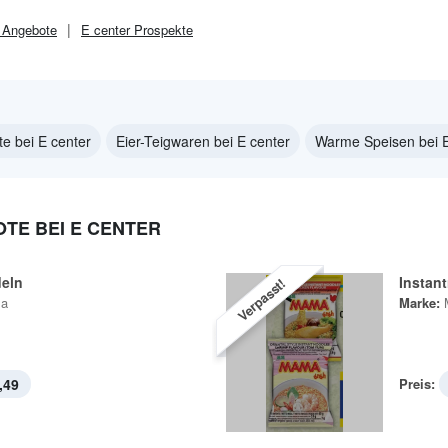
Angebote
E center
Prospekte
te bei E center
Eier-Teigwaren bei E center
Warme Speisen bei E
TE BEI E CENTER
deln
Instan
Verpasst!
a
Marke:
,49
Preis: