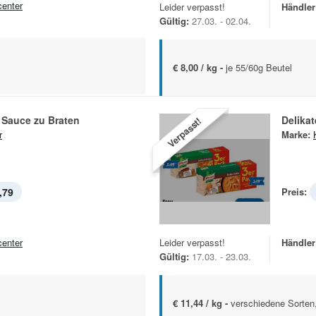
center
Leider verpasst!
Händler
Gültig:
27.03. - 02.04.
€ 8,00 / kg -
je 55/60g Beutel
 Sauce zu Braten
Delika
Verpasst!
r
Marke:
,79
Preis:
center
Leider verpasst!
Händler
Gültig:
17.03. - 23.03.
€ 11,44 / kg -
verschiedene Sorten