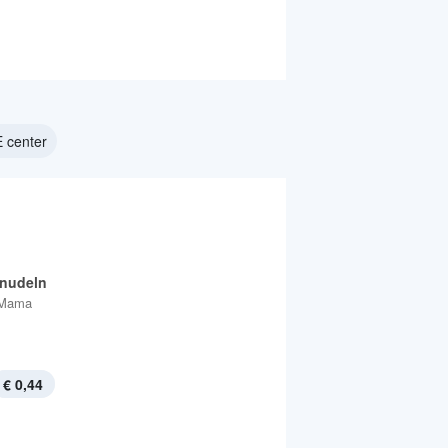
 center
tnudeln
Mama
€ 0,44