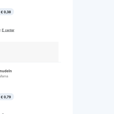
€ 0,38
:
E center
tnudeln
Mama
€ 0,79