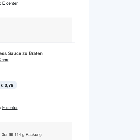
:
E center
tess Sauce zu Braten
Knorr
€ 0,79
:
E center
, 3er 69-114 g Packung