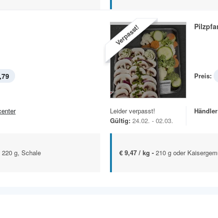
Pilzpf
Verpasst!
,79
Preis:
center
Leider verpasst!
Händler
Gültig:
24.02. - 02.03.
 220 g, Schale
€ 9,47 / kg -
210 g oder Kaisergem