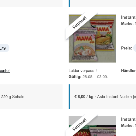
Instan
Verpasst!
Marke:
,79
Preis:
Leider verpasst!
Händler
center
Gültig:
28.08. - 03.09.
€ 8,00 / kg -
Asia Instant Nudeln j
 220 g Schale
Instan
Verpasst!
Marke: