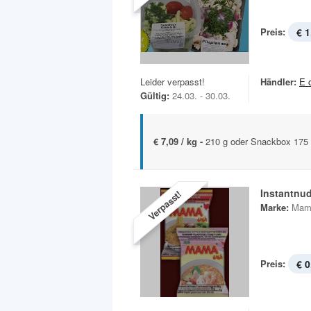
Preis:
€ 1
Leider verpasst!
Händler:
E 
Gültig:
24.03. - 30.03.
€ 7,09 / kg -
210 g oder Snackbox 175
Instantnu
Verpasst!
Marke:
Mam
Preis:
€ 0