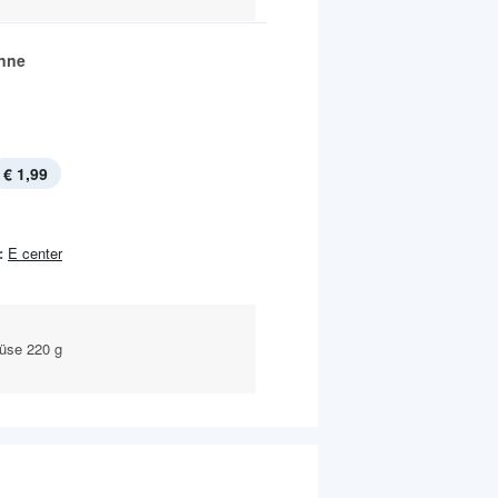
anne
€ 1,99
:
E center
üse 220 g