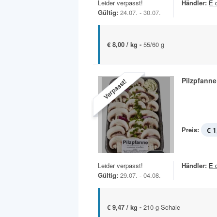
Leider verpasst!
Händler:
E 
Gültig:
24.07. - 30.07.
€ 8,00 / kg -
55/60 g
Pilzpfanne
Verpasst!
Preis:
€ 1
Leider verpasst!
Händler:
E 
Gültig:
29.07. - 04.08.
€ 9,47 / kg -
210-g-Schale