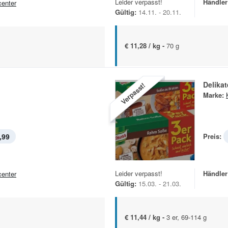
Leider verpasst!
Händler
center
Gültig:
14.11. - 20.11.
€ 11,28 / kg -
70 g
Delika
Verpasst!
Marke:
,99
Preis:
Leider verpasst!
Händler
center
Gültig:
15.03. - 21.03.
€ 11,44 / kg -
3 er, 69-114 g