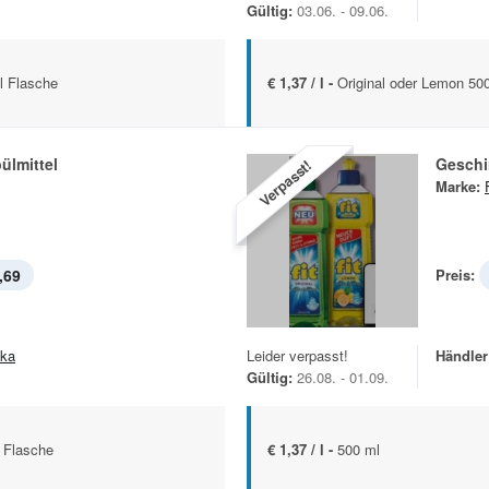
Gültig:
03.06. - 09.06.
l Flasche
€ 1,37 / l -
Original oder Lemon 50
ülmittel
Geschir
Verpasst!
Marke:
,69
Preis:
ska
Leider verpasst!
Händler
Gültig:
26.08. - 01.09.
 Flasche
€ 1,37 / l -
500 ml