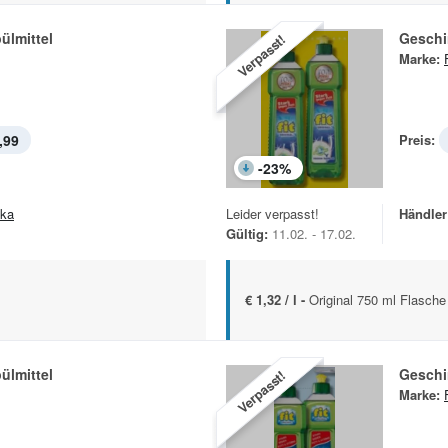
ülmittel
Geschir
Verpasst!
Marke:
,99
Preis:
-
23
%
ska
Leider verpasst!
Händler
Gültig:
11.02. - 17.02.
€ 1,32 / l -
Original 750 ml Flasche
ülmittel
Geschir
Verpasst!
Marke: