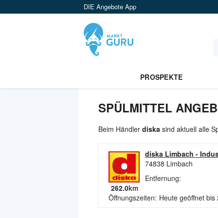
DIE Angebote App
PROSPEKTE
SPÜLMITTEL ANGEB
Beim Händler
diska
sind aktuell alle 
diska Limbach
-
Indus
74838
Limbach
Entfernung:
262.0
km
Öffnungszeiten:
Heute geöffnet bis