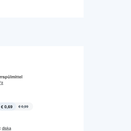
rspülmittel
Fit
€ 0,69
€ 0,99
:
diska