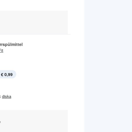
rspülmittel
Fit
€ 0,99
:
diska
e