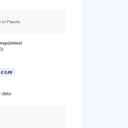
0 ml Flasche
rspülmittel
Fit
€ 0,69
:
diska