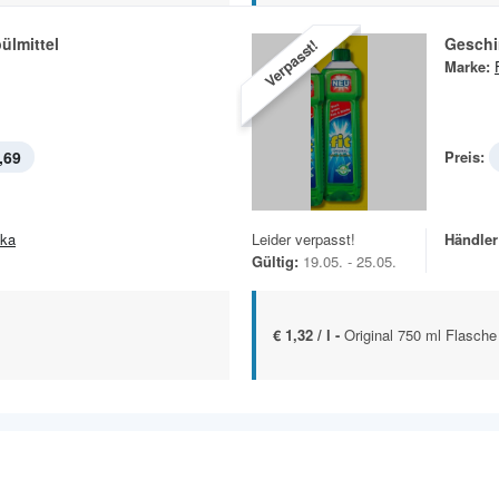
ülmittel
Geschir
Verpasst!
Marke:
,69
Preis:
ska
Leider verpasst!
Händler
Gültig:
19.05. - 25.05.
€ 1,32 / l -
Original 750 ml Flasche