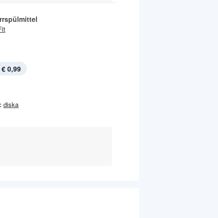
rspülmittel
Fit
€ 0,99
:
diska