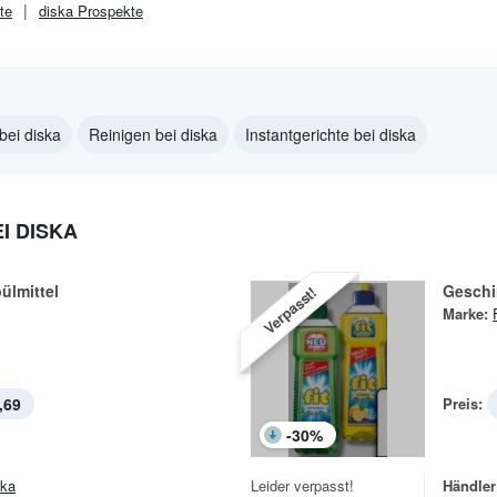
te
diska
Prospekte
ei diska
Reinigen bei diska
Instantgerichte bei diska
I DISKA
ülmittel
Geschir
Verpasst!
Marke:
,69
Preis:
-
30
%
ska
Leider verpasst!
Händler