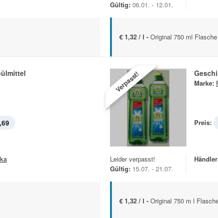
Gültig:
06.01. - 12.01.
€ 1,32 / l -
Original 750 ml Flasche
ülmittel
Geschir
Verpasst!
Marke:
,69
Preis:
ska
Leider verpasst!
Händler
Gültig:
15.07. - 21.07.
€ 1,32 / l -
Original 750 m l Flasch