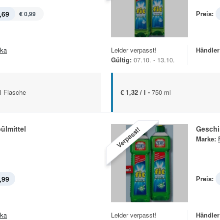
,69
Preis:
€ 0,99
ska
Leider verpasst!
Händler
Gültig:
07.10. - 13.10.
l Flasche
€ 1,32 / l -
750 ml
ülmittel
Geschir
Verpasst!
Marke:
,99
Preis:
ska
Leider verpasst!
Händler