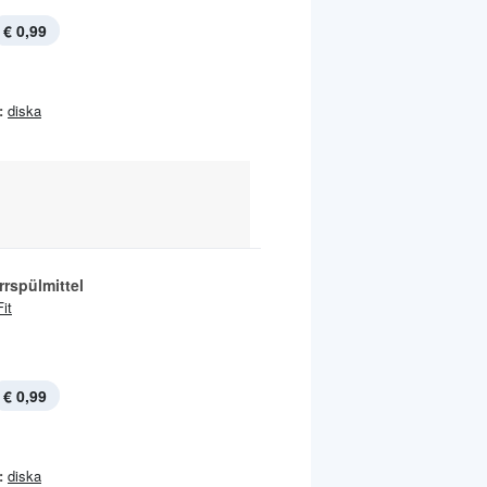
€ 0,99
:
diska
rspülmittel
Fit
€ 0,99
:
diska