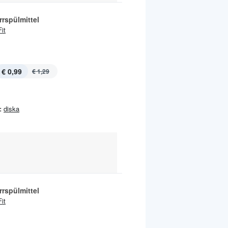
rspülmittel
Fit
€ 0,99
€ 1,29
:
diska
rspülmittel
Fit