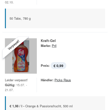
02.10.
50 Tabs, 780 g
Kraft-Gel
Verpasst!
Marke:
Pril
Preis:
€ 0,99
Leider verpasst!
Händler:
Picks Raus
Gültig:
15.07. -
21.07.
€ 1,98 / l -
Orange & Passionsfrucht, 500 ml