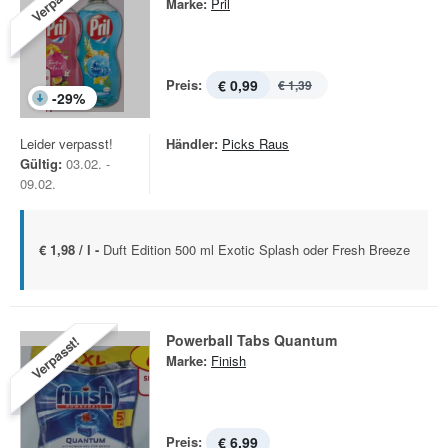
Verpasst!
Marke:
Pril
Preis:
€ 0,99
€ 1,39
-
29
%
Leider verpasst!
Händler:
Picks Raus
Gültig:
03.02. -
09.02.
€ 1,98 / l -
Duft Edition 500 ml Exotic Splash oder Fresh Breeze
Powerball Tabs Quantum
Verpasst!
Marke:
Finish
Preis:
€ 6,99