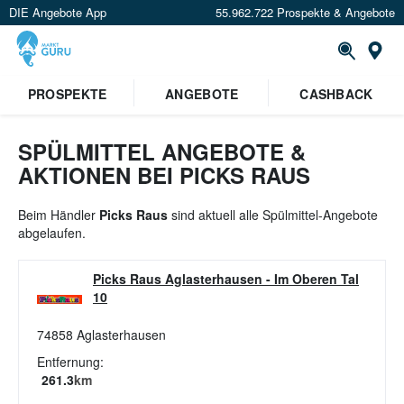
DIE Angebote App
55.962.722 Prospekte & Angebote
St
×
PROSPEKTE
ANGEBOTE
CASHBACK
Verrate uns deinen Standort um
Angebote in deiner Nähe
zu
sehen.
SPÜLMITTEL ANGEBOTE &
AKTIONEN BEI PICKS RAUS
Standort festlegen
Beim Händler
Picks Raus
sind aktuell alle Spülmittel-Angebote
abgelaufen.
Picks Raus Aglasterhausen
-
Im Oberen Tal
10
74858
Aglasterhausen
Entfernung:
261.3
km