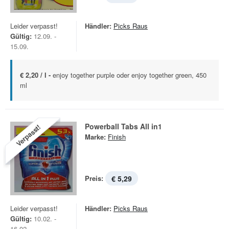
Leider verpasst!
Händler:
Picks Raus
Gültig:
12.09. -
15.09.
€ 2,20 / l -
enjoy together purple oder enjoy together green, 450
ml
Powerball Tabs All in1
Verpasst!
Marke:
Finish
Preis:
€ 5,29
Leider verpasst!
Händler:
Picks Raus
Gültig:
10.02. -
16.02.