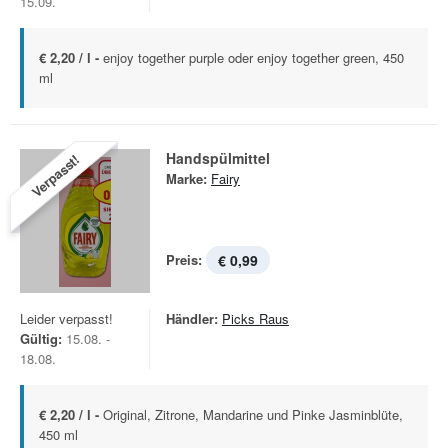
15.09.
€ 2,20 / l -
enjoy together purple oder enjoy together green, 450
ml
Handspülmittel
Verpasst!
Marke:
Fairy
Preis:
€ 0,99
Leider verpasst!
Händler:
Picks Raus
Gültig:
15.08. -
18.08.
€ 2,20 / l -
Original, Zitrone, Mandarine und Pinke Jasminblüte,
450 ml