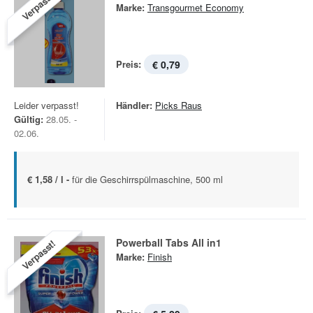
Verpasst!
Marke:
Transgourmet Economy
Preis:
€ 0,79
Leider verpasst!
Händler:
Picks Raus
Gültig:
28.05. -
02.06.
€ 1,58 / l -
für die Geschirrspülmaschine, 500 ml
Powerball Tabs All in1
Verpasst!
Marke:
Finish