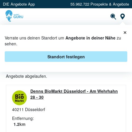
DIE Angebote App
55.962.722 Prospekte & Angebote
St
×
PROSPEKTE
ANGEBOTE
CASHBACK
Verrate uns deinen Standort um
Angebote in deiner Nähe
zu
sehen.
KAFFEE ANGEBOTE & AKTIONEN
BEI DENNS BIOMARKT
Standort festlegen
Beim Händler
Denns Biomarkt
sind aktuell alle Kaffee-
Angebote abgelaufen.
Denns BioMarkt Düsseldorf
-
Am Wehrhahn
28 - 30
40211
Düsseldorf
Entfernung:
1.2
km