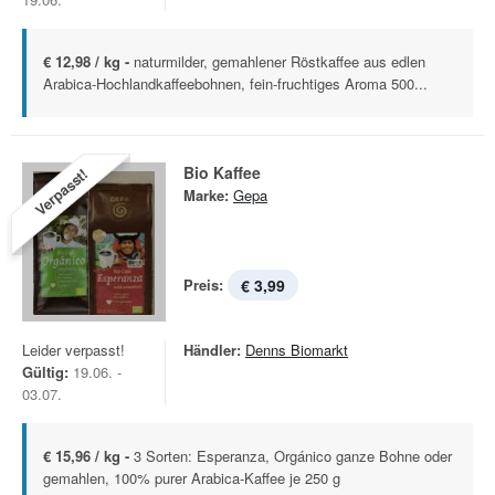
€ 12,98 / kg -
naturmilder, gemahlener Röstkaffee aus edlen
Arabica-Hochlandkaffeebohnen, fein-fruchtiges Aroma 500...
Bio Kaffee
Verpasst!
Marke:
Gepa
Preis:
€ 3,99
Leider verpasst!
Händler:
Denns Biomarkt
Gültig:
19.06. -
03.07.
€ 15,96 / kg -
3 Sorten: Esperanza, Orgánico ganze Bohne oder
gemahlen, 100% purer Arabica-Kaffee je 250 g