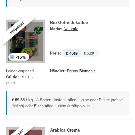
Bio Getreidekaffee
Verpasst!
Marke:
Naturata
Preis:
€ 4,49
€ 5,29
-
15
%
Leider verpasst!
Händler:
Denns Biomarkt
Gültig:
15.01. -
29.01.
€ 59,86 / kg -
3 Sorten: Instantkaffee Lupine oder Dinkel (schnell
löslich) oder Filterkaffee Lupine (kräftig-vollm...
Arabica Crema