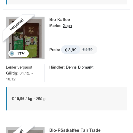
Bio Kaffee
Verpasst!
Marke:
Gepa
Preis:
€ 3,99
€ 4,79
-
17
%
Leider verpasst!
Händler:
Denns Biomarkt
Gültig:
04.12. -
18.12.
€ 15,96 / kg -
250 g
Bio-Röstkaffee Fair Trade