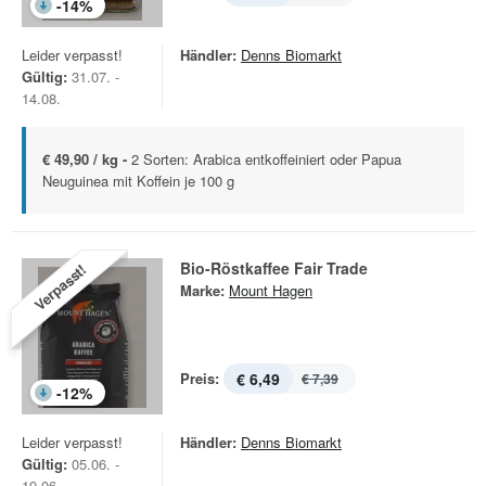
-
14
%
Leider verpasst!
Händler:
Denns Biomarkt
Gültig:
31.07. -
14.08.
€ 49,90 / kg -
2 Sorten: Arabica entkoffeiniert oder Papua
Neuguinea mit Koffein je 100 g
Bio-Röstkaffee Fair Trade
Verpasst!
Marke:
Mount Hagen
Preis:
€ 6,49
€ 7,39
-
12
%
Leider verpasst!
Händler:
Denns Biomarkt
Gültig:
05.06. -
19.06.