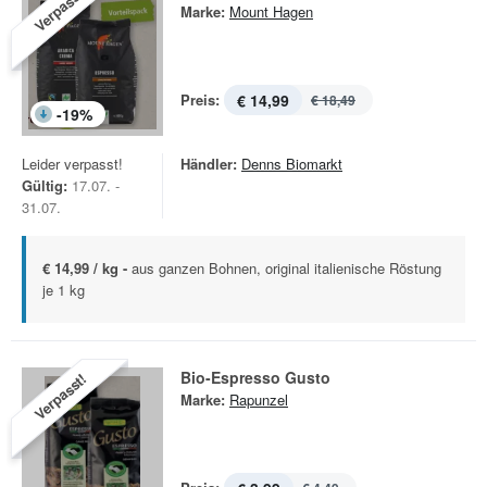
Verpasst!
Marke:
Mount Hagen
Preis:
€ 14,99
€ 18,49
-
19
%
Leider verpasst!
Händler:
Denns Biomarkt
Gültig:
17.07. -
31.07.
€ 14,99 / kg -
aus ganzen Bohnen, original italienische Röstung
je 1 kg
Bio-Espresso Gusto
Verpasst!
Marke:
Rapunzel