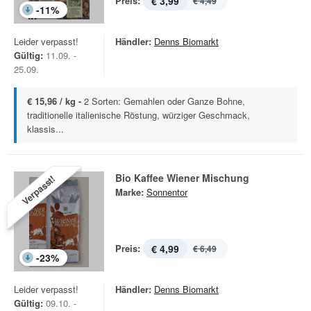
Preis:
€ 3,99
€ 4,49
-
11
%
Leider verpasst!
Händler:
Denns Biomarkt
Gültig:
11.09. -
25.09.
€ 15,96 / kg -
2 Sorten: Gemahlen oder Ganze Bohne,
traditionelle italienische Röstung, würziger Geschmack,
klassis...
Bio Kaffee Wiener Mischung
Verpasst!
Marke:
Sonnentor
Preis:
€ 4,99
€ 6,49
-
23
%
Leider verpasst!
Händler:
Denns Biomarkt
Gültig:
09.10. -