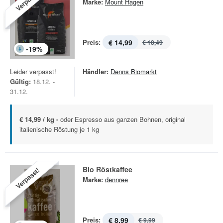
Verpasst!
Marke:
Mount Hagen
Preis:
€ 14,99
€ 18,49
-
19
%
Leider verpasst!
Händler:
Denns Biomarkt
Gültig:
18.12. -
31.12.
€ 14,99 / kg -
oder Espresso aus ganzen Bohnen, original
italienische Röstung je 1 kg
Bio Röstkaffee
Verpasst!
Marke:
dennree
Preis:
€ 8,99
€ 9,99