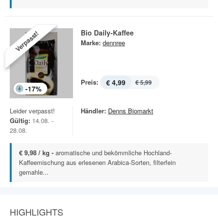
Bio Daily-Kaffee
Verpasst!
Marke:
dennree
Preis:
€ 4,99
€ 5,99
-
17
%
Leider verpasst!
Händler:
Denns Biomarkt
Gültig:
14.08. -
28.08.
€ 9,98 / kg -
aromatische und bekömmliche Hochland-
Kaffeemischung aus erlesenen Arabica-Sorten, filterfein
gemahle...
HIGHLIGHTS