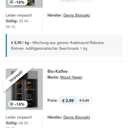
-
10
%
Leider verpasst!
Händler:
Denns Biomarkt
Gültig:
25.09. -
09.10.
€ 8,99 / kg -
Mischung aus ganzen Arabicaund Robusta-
Bohnen, kräftigaromatischer Geschmack 1 kg
Bio-Kaffee
Verpasst!
Marke:
Mount Hagen
Preis:
€ 2,99
€ 3,49
-
14
%
Leider verpasst!
Händler:
Denns Biomarkt
Gültig:
08.05. -