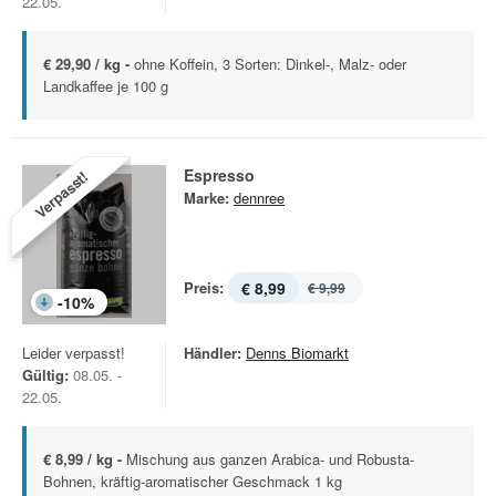
22.05.
€ 29,90 / kg -
ohne Koffein, 3 Sorten: Dinkel-, Malz- oder
Landkaffee je 100 g
Espresso
Verpasst!
Marke:
dennree
Preis:
€ 8,99
€ 9,99
-
10
%
Leider verpasst!
Händler:
Denns Biomarkt
Gültig:
08.05. -
22.05.
€ 8,99 / kg -
Mischung aus ganzen Arabica- und Robusta-
Bohnen, kräftig-aromatischer Geschmack 1 kg