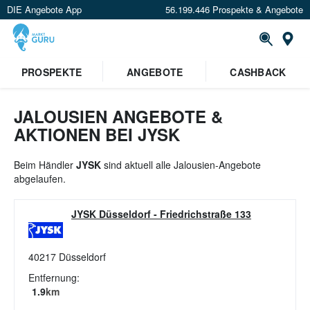
DIE Angebote App
56.199.446 Prospekte & Angebote
St
×
PROSPEKTE
ANGEBOTE
CASHBACK
Verrate uns deinen Standort um
Angebote in deiner Nähe
zu
sehen.
JALOUSIEN ANGEBOTE &
AKTIONEN BEI JYSK
Standort festlegen
Beim Händler
JYSK
sind aktuell alle Jalousien-Angebote
abgelaufen.
JYSK Düsseldorf
-
Friedrichstraße 133
40217
Düsseldorf
Entfernung:
1.9
km