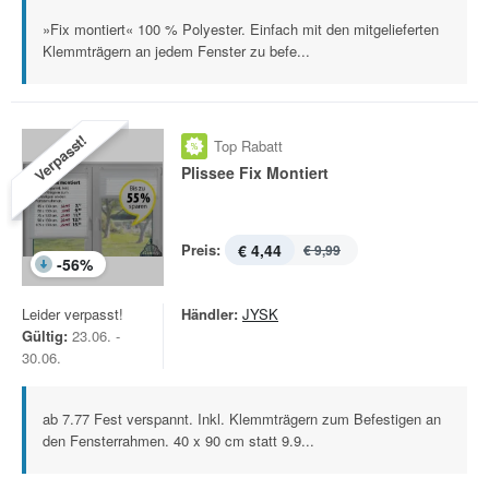
»Fix montiert« 100 % Polyester. Einfach mit den mitgelieferten
Klemmträgern an jedem Fenster zu befe...
Verpasst!
Top Rabatt
Plissee Fix Montiert
Preis:
€ 4,44
€ 9,99
-
56
%
Leider verpasst!
Händler:
JYSK
Gültig:
23.06. -
30.06.
ab 7.77 Fest verspannt. Inkl. Klemmträgern zum Befestigen an
den Fensterrahmen. 40 x 90 cm statt 9.9...