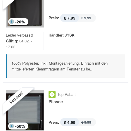
Preis:
€ 7,99
€ 9,99
-
20
%
Leider verpasst!
Händler:
JYSK
Gültig:
04.02. -
17.02.
100% Polyester. Inkl. Montageanleitung. Einfach mit den
mitgelieferten Klemmträgern am Fenster zu be...
Verpasst!
Top Rabatt
Plissee
Preis:
€ 4,99
€ 9,99
-
50
%