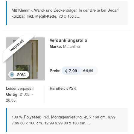
Mit Klemm-, Wand- und Deckenträger. In der Breite bei Bedarf
kürzbar. Inkl. Metall-Kette. 70 x 150 c...
Verdunklungsrollo
Verpasst!
Marke:
Matchline
Preis:
€ 7,99
€ 9,99
-
20
%
Leider verpasst!
Händler:
JYSK
Gültig:
21.05. -
26.05.
100 % Polyester. Inkl. Montageanleitung. 45 x 160 cm. 9.99
7.99 60 x 160 cm. 12.99 9.99 80 x 160 cm....