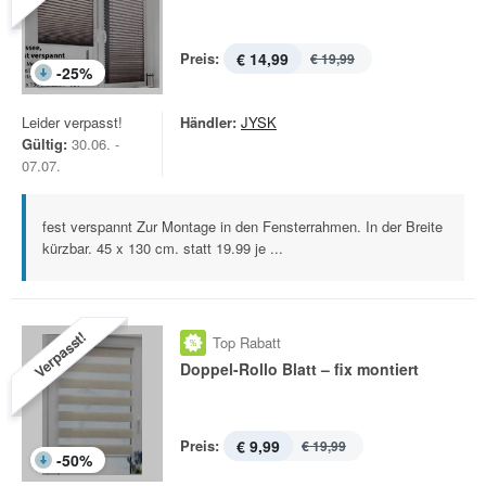
Preis:
€ 14,99
€ 19,99
-
25
%
Leider verpasst!
Händler:
JYSK
Gültig:
30.06. -
07.07.
fest verspannt Zur Montage in den Fensterrahmen. In der Breite
kürzbar. 45 x 130 cm. statt 19.99 je ...
Verpasst!
Top Rabatt
Doppel-Rollo Blatt – fix montiert
Preis:
€ 9,99
€ 19,99
-
50
%