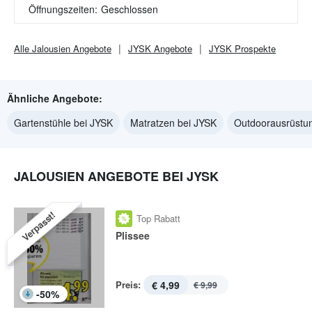
Öffnungszeiten:
Geschlossen
Alle
Jalousien
Angebote
JYSK
Angebote
JYSK
Prospekte
Ähnliche Angebote:
Gartenstühle bei JYSK
Matratzen bei JYSK
Outdoorausrüstu
JALOUSIEN ANGEBOTE BEI JYSK
Verpasst!
Top Rabatt
Plissee
Preis:
€ 4,99
€ 9,99
-
50
%