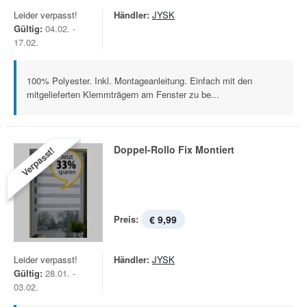
Leider verpasst!
Händler:
JYSK
Gültig:
04.02. -
17.02.
100% Polyester. Inkl. Montageanleitung. Einfach mit den
mitgelieferten Klemmträgern am Fenster zu be...
Doppel-Rollo Fix Montiert
Verpasst!
Preis:
€ 9,99
Leider verpasst!
Händler:
JYSK
Gültig:
28.01. -
03.02.