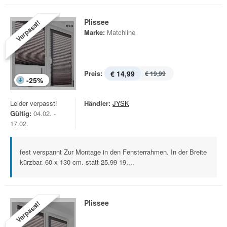
Plissee
Verpasst!
Marke:
Matchline
Preis:
€ 14,99
€ 19,99
-
25
%
Leider verpasst!
Händler:
JYSK
Gültig:
04.02. -
17.02.
fest verspannt Zur Montage in den Fensterrahmen. In der Breite
kürzbar. 60 x 130 cm. statt 25.99 19....
Plissee
Verpasst!