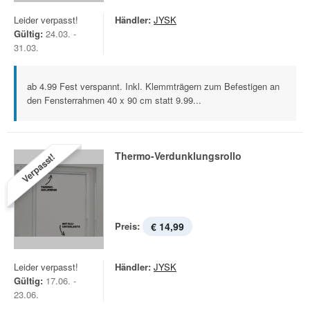
Leider verpasst!
Händler:
JYSK
Gültig:
24.03. -
31.03.
ab 4.99 Fest verspannt. Inkl. Klemmträgern zum Befestigen an
den Fensterrahmen 40 x 90 cm statt 9.99...
Thermo-Verdunklungsrollo
Verpasst!
Preis:
€ 14,99
Leider verpasst!
Händler:
JYSK
Gültig:
17.06. -
23.06.