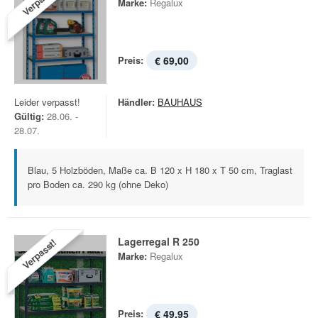
Verpasst!
Marke:
Regalux
Preis:
€ 69,00
Leider verpasst!
Händler:
BAUHAUS
Gültig:
28.06. -
28.07.
Blau, 5 Holzböden, Maße ca. B 120 x H 180 x T 50 cm, Traglast
pro Boden ca. 290 kg (ohne Deko)
Lagerregal R 250
Verpasst!
Marke:
Regalux
Preis:
€ 49,95