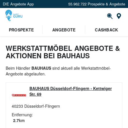
DIE Angebote App
55.962.722 Prospekte & Angebote
St
×
PROSPEKTE
ANGEBOTE
CASHBACK
Verrate uns deinen Standort um
Angebote in deiner Nähe
zu
sehen.
WERKSTATTMÖBEL ANGEBOTE &
AKTIONEN BEI BAUHAUS
Standort festlegen
Beim Händler
BAUHAUS
sind aktuell alle Werkstattmöbel-
Angebote abgelaufen.
BAUHAUS Düsseldorf-Flingern
-
Kettwiger
Str. 69
40233
Düsseldorf-Flingern
Entfernung:
2.7
km