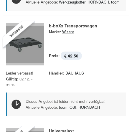
Aktuelle Angebote:
Werkzeugkoffer
,
HORNBACH
,
toom
b-boXx Transportwagen
Verpasst!
Marke:
Wisent
Preis:
€ 42,50
Leider verpasst!
Händler:
BAUHAUS
Gültig:
02.12. -
31.12.
Dieses Angebot ist leider nicht mehr verfügbar.
Aktuelle Angebote:
toom
,
OBI
,
HORNBACH
Universalaxt