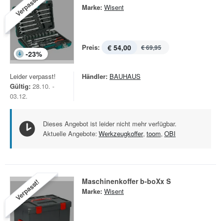
Verpasst!
Marke:
Wisent
Preis:
€ 54,00
€ 69,95
-
23
%
Leider verpasst!
Händler:
BAUHAUS
Gültig:
28.10. -
03.12.
Dieses Angebot ist leider nicht mehr verfügbar.
Aktuelle Angebote:
Werkzeugkoffer
,
toom
,
OBI
Maschinenkoffer b-boXx S
Verpasst!
Marke:
Wisent