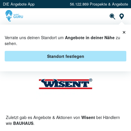
DIE Angebote App
56.122.869 Prospekte & Angebote
St
×
PROSPEKTE
ANGEBOTE
CASHBACK
Verrate uns deinen Standort um
Angebote in deiner Nähe
zu
sehen.
WISENT ANGEBOTE & AKTIONEN
Standort festlegen
Zuletzt gab es Angebote & Aktionen von
Wisent
bei Händlern
wie
BAUHAUS
.