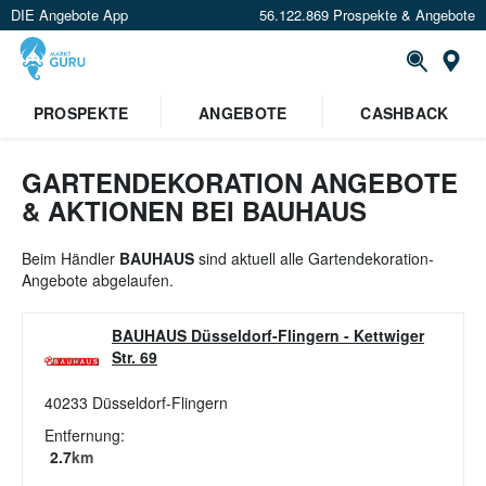
DIE Angebote App
56.122.869 Prospekte & Angebote
St
×
PROSPEKTE
ANGEBOTE
CASHBACK
Verrate uns deinen Standort um
Angebote in deiner Nähe
zu
sehen.
GARTENDEKORATION ANGEBOTE
& AKTIONEN BEI BAUHAUS
Standort festlegen
Beim Händler
BAUHAUS
sind aktuell alle Gartendekoration-
Angebote abgelaufen.
BAUHAUS Düsseldorf-Flingern
-
Kettwiger
Str. 69
40233
Düsseldorf-Flingern
Entfernung:
2.7
km