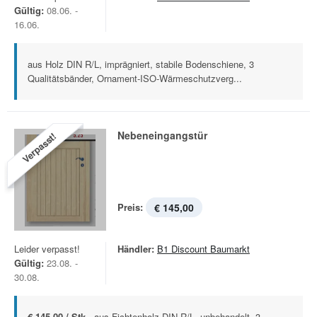
Gültig:
08.06. -
16.06.
aus Holz DIN R/L, imprägniert, stabile Bodenschiene, 3
Qualitätsbänder, Ornament-ISO-Wärmeschutzverg...
Nebeneingangstür
Verpasst!
Preis:
€ 145,00
Leider verpasst!
Händler:
B1 Discount Baumarkt
Gültig:
23.08. -
30.08.
€ 145,00 / Stk -
aus Fichtenholz DIN R/L, unbehandelt, 3