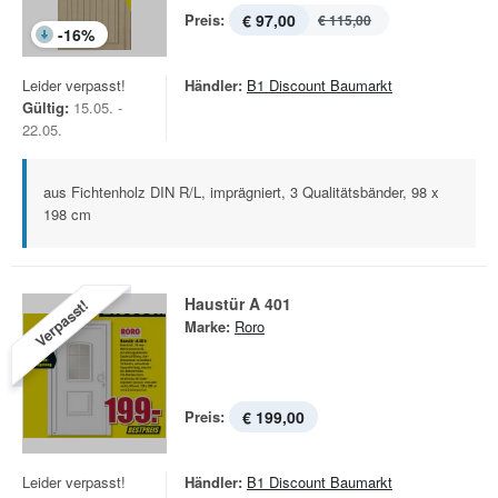
Preis:
€ 97,00
€ 115,00
-
16
%
Leider verpasst!
Händler:
B1 Discount Baumarkt
Gültig:
15.05. -
22.05.
aus Fichtenholz DIN R/L, imprägniert, 3 Qualitätsbänder, 98 x
198 cm
Haustür A 401
Verpasst!
Marke:
Roro
Preis:
€ 199,00
Leider verpasst!
Händler:
B1 Discount Baumarkt