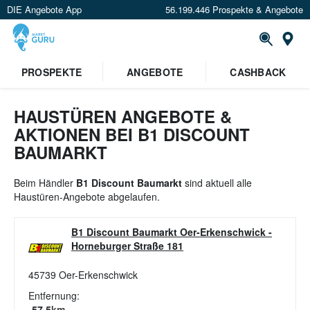
DIE Angebote App
56.199.446 Prospekte & Angebote
St
×
PROSPEKTE
ANGEBOTE
CASHBACK
Verrate uns deinen Standort um
Angebote in deiner Nähe
zu
sehen.
HAUSTÜREN ANGEBOTE &
AKTIONEN BEI B1 DISCOUNT
Standort festlegen
BAUMARKT
Beim Händler
B1 Discount Baumarkt
sind aktuell alle
Haustüren-Angebote abgelaufen.
B1 Discount Baumarkt Oer-Erkenschwick
-
Horneburger Straße 181
45739
Oer-Erkenschwick
Entfernung:
57.5
km