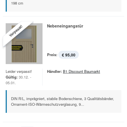
198 cm
Nebeneingangstür
Verpasst!
Preis:
€ 95,00
Leider verpasst!
Händler:
B1 Discount Baumarkt
Gültig:
30.12. -
05.01.
DIN R/L, imprägniert, stabile Bodenschiene, 3 Qualitätsbänder,
Ornament-ISO-Wärmeschutzverglasung, 9...