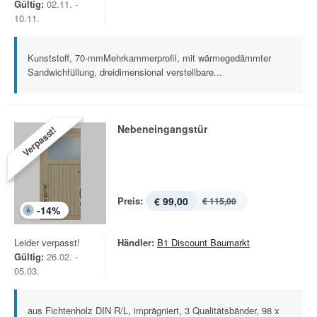
Gültig:
02.11. -
10.11.
Kunststoff, 70-mmMehrkammerprofil, mit wärmegedämmter
Sandwichfüllung, dreidimensional verstellbare...
Nebeneingangstür
Verpasst!
Preis:
€ 99,00
€ 115,00
-
14
%
Leider verpasst!
Händler:
B1 Discount Baumarkt
Gültig:
26.02. -
05.03.
aus Fichtenholz DIN R/L, imprägniert, 3 Qualitätsbänder, 98 x