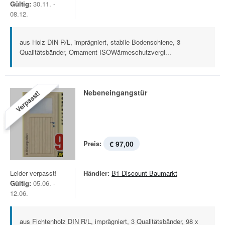
Gültig:
30.11. -
08.12.
aus Holz DIN R/L, imprägniert, stabile Bodenschiene, 3
Qualitätsbänder, Ornament-ISOWärmeschutzvergl...
Nebeneingangstür
Verpasst!
Preis:
€ 97,00
Leider verpasst!
Händler:
B1 Discount Baumarkt
Gültig:
05.06. -
12.06.
aus Fichtenholz DIN R/L, imprägniert, 3 Qualitätsbänder, 98 x