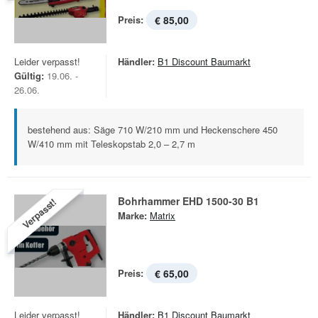
Preis:
€ 85,00
Leider verpasst!
Händler:
B1 Discount Baumarkt
Gültig:
19.06. -
26.06.
bestehend aus: Säge 710 W/210 mm und Heckenschere 450
W/410 mm mit Teleskopstab 2,0 – 2,7 m
Bohrhammer EHD 1500-30 B1
Verpasst!
Marke:
Matrix
Preis:
€ 65,00
Leider verpasst!
Händler:
B1 Discount Baumarkt