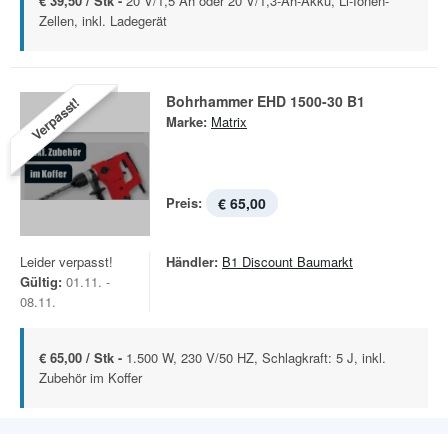
€ 39,50 / Stk -
20 V/1,5 Ah oder 20 V/1,3-Ah-Akku, Li-Ionen-
Zellen, inkl. Ladegerät
Bohrhammer EHD 1500-30 B1
Verpasst!
Marke:
Matrix
Preis:
€ 65,00
Leider verpasst!
Händler:
B1 Discount Baumarkt
Gültig:
01.11. -
08.11.
€ 65,00 / Stk -
1.500 W, 230 V/50 HZ, Schlagkraft: 5 J, inkl.
Zubehör im Koffer