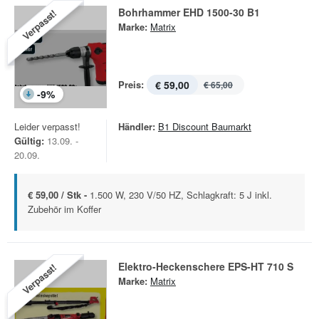
Bohrhammer EHD 1500-30 B1
Verpasst!
Marke:
Matrix
Preis:
€ 59,00
€ 65,00
-
9
%
Leider verpasst!
Händler:
B1 Discount Baumarkt
Gültig:
13.09. -
20.09.
€ 59,00 / Stk -
1.500 W, 230 V/50 HZ, Schlagkraft: 5 J inkl.
Zubehör im Koffer
Elektro-Heckenschere EPS-HT 710 S
Verpasst!
Marke:
Matrix