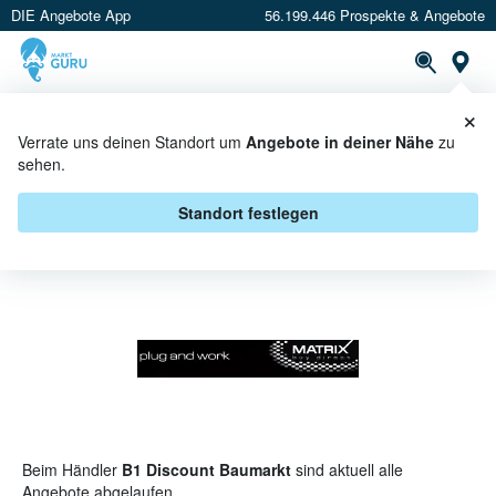
DIE Angebote App
56.199.446 Prospekte & Angebote
St
×
PROSPEKTE
ANGEBOTE
CASHBACK
Verrate uns deinen Standort um
Angebote in deiner Nähe
zu
sehen.
MATRIX BEI B1 DISCOUNT
BAUMARKT - ANGEBOTE &
Standort festlegen
AKTIONEN
Beim Händler
B1 Discount Baumarkt
sind aktuell alle
Angebote abgelaufen.