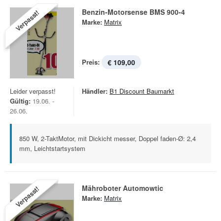
Benzin-Motorsense BMS 900-4
Verpasst!
Marke:
Matrix
Preis:
€ 109,00
Leider verpasst!
Händler:
B1 Discount Baumarkt
Gültig:
19.06. -
26.06.
850 W, 2-TaktMotor, mit Dickicht messer, Doppel faden-Ø: 2,4
mm, Leichtstartsystem
Mähroboter Automowtic
Verpasst!
Marke:
Matrix