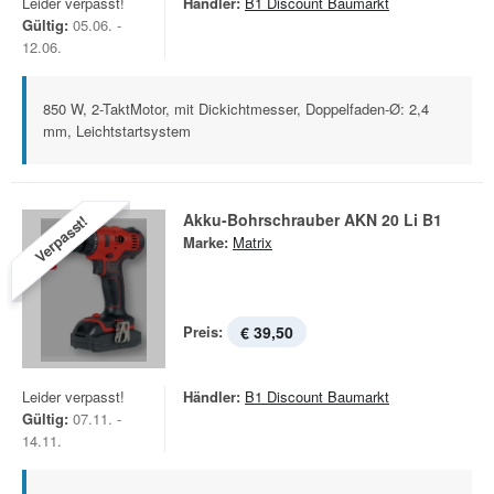
Leider verpasst!
Händler:
B1 Discount Baumarkt
Gültig:
05.06. -
12.06.
850 W, 2-TaktMotor, mit Dickichtmesser, Doppelfaden-Ø: 2,4
mm, Leichtstartsystem
Akku-Bohrschrauber AKN 20 Li B1
Verpasst!
Marke:
Matrix
Preis:
€ 39,50
Leider verpasst!
Händler:
B1 Discount Baumarkt
Gültig:
07.11. -
14.11.