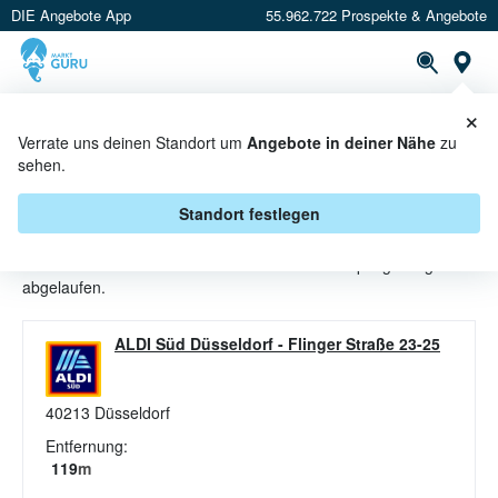
DIE Angebote App
55.962.722 Prospekte & Angebote
St
×
PROSPEKTE
ANGEBOTE
CASHBACK
Verrate uns deinen Standort um
Angebote in deiner Nähe
zu
sehen.
SCHUHPFLEGE ANGEBOTE &
AKTIONEN BEI ALDI SÜD
Standort festlegen
Beim Händler
ALDI SÜD
sind aktuell alle Schuhpflege-Angebote
abgelaufen.
ALDI Süd Düsseldorf
-
Flinger Straße 23-25
40213
Düsseldorf
Entfernung:
119
m