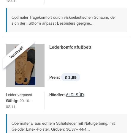
12.01.
Optimaler Tragekomfort durch viskoelastischen Schaum, der
sich der Fußform anpasst Besonders geeigne...
Lederkomfortfußbett
Verpasst!
Preis:
€ 3,99
Leider verpasst!
Händler:
ALDI SÜD
Gültig:
29.10. -
02.11.
Obermaterial aus echtem Schafsleder mit Naturgerbung, mit
Geloder Latex-Polster, Größen: 36/37– 44/4...