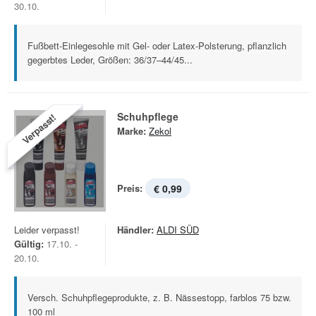
30.10.
Fußbett-Einlegesohle mit Gel- oder Latex-Polsterung, pflanzlich
gegerbtes Leder, Größen: 36/37–44/45...
Schuhpflege
Verpasst!
Marke:
Zekol
Preis:
€ 0,99
Leider verpasst!
Händler:
ALDI SÜD
Gültig:
17.10. -
20.10.
Versch. Schuhpflegeprodukte, z. B. Nässestopp, farblos 75 bzw.
100 ml