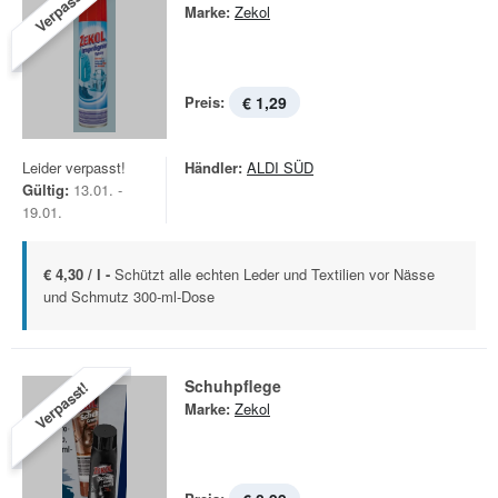
Verpasst!
Marke:
Zekol
Preis:
€ 1,29
Leider verpasst!
Händler:
ALDI SÜD
Gültig:
13.01. -
19.01.
€ 4,30 / l -
Schützt alle echten Leder und Textilien vor Nässe
und Schmutz 300-ml-Dose
Schuhpflege
Verpasst!
Marke:
Zekol