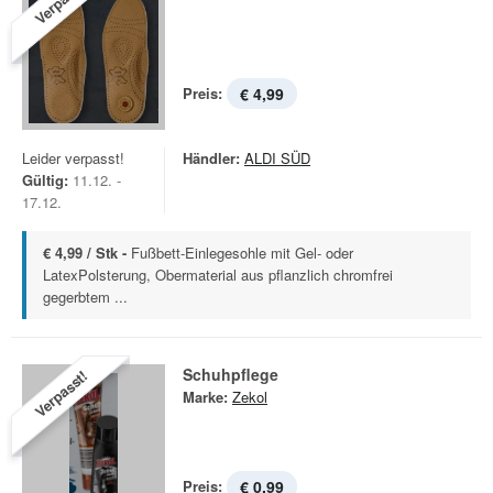
Verpasst!
Preis:
€ 4,99
Leider verpasst!
Händler:
ALDI SÜD
Gültig:
11.12. -
17.12.
€ 4,99 / Stk -
Fußbett-Einlegesohle mit Gel- oder
LatexPolsterung, Obermaterial aus pflanzlich chromfrei
gegerbtem ...
Schuhpflege
Verpasst!
Marke:
Zekol
Preis:
€ 0,99