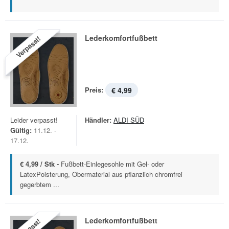
Lederkomfortfußbett
Verpasst!
Preis:
€ 4,99
Leider verpasst!
Händler:
ALDI SÜD
Gültig:
11.12. -
17.12.
€ 4,99 / Stk -
Fußbett-Einlegesohle mit Gel- oder
LatexPolsterung, Obermaterial aus pflanzlich chromfrei
gegerbtem ...
Lederkomfortfußbett