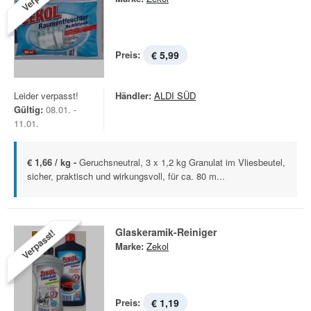
Preis:
€ 5,99
Leider verpasst!
Händler:
ALDI SÜD
Gültig:
08.01. -
11.01.
€ 1,66 / kg -
Geruchsneutral, 3 x 1,2 kg Granulat im Vliesbeutel,
sicher, praktisch und wirkungsvoll, für ca. 80 m...
Glaskeramik-Reiniger
Verpasst!
Marke:
Zekol
Preis:
€ 1,19