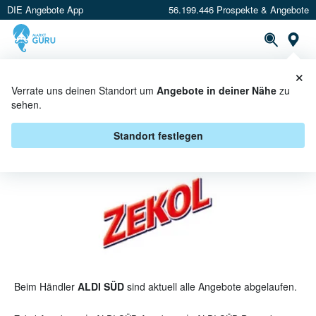
DIE Angebote App
56.199.446 Prospekte & Angebote
St
×
PROSPEKTE
ANGEBOTE
CASHBACK
Verrate uns deinen Standort um
Angebote in deiner Nähe
zu
sehen.
ZEKOL BEI ALDI SÜD - ANGEBOTE
& AKTIONEN
Standort festlegen
Beim Händler
ALDI SÜD
sind aktuell alle Angebote abgelaufen.