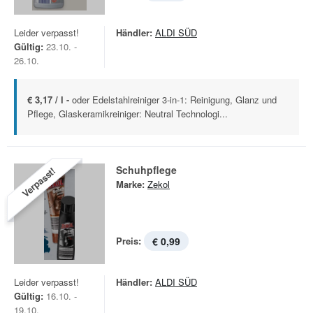
Leider verpasst!
Händler:
ALDI SÜD
Gültig:
23.10. -
26.10.
€ 3,17 / l -
oder Edelstahlreiniger 3-in-1: Reinigung, Glanz und
Pflege, Glaskeramikreiniger: Neutral Technologi...
Schuhpflege
Verpasst!
Marke:
Zekol
Preis:
€ 0,99
Leider verpasst!
Händler:
ALDI SÜD
Gültig:
16.10. -
19.10.