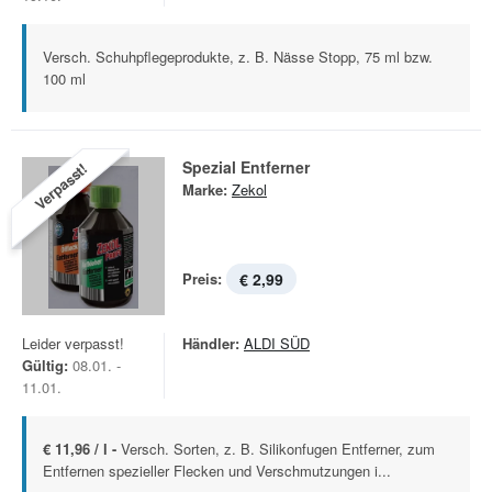
Versch. Schuhpflegeprodukte, z. B. Nässe Stopp, 75 ml bzw.
100 ml
Spezial Entferner
Verpasst!
Marke:
Zekol
Preis:
€ 2,99
Leider verpasst!
Händler:
ALDI SÜD
Gültig:
08.01. -
11.01.
€ 11,96 / l -
Versch. Sorten, z. B. Silikonfugen Entferner, zum
Entfernen spezieller Flecken und Verschmutzungen i...