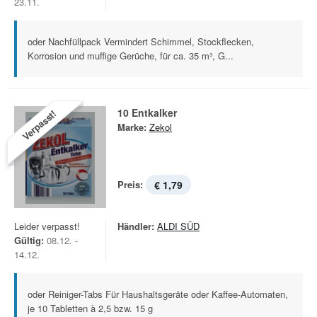
23.11.
oder Nachfüllpack Vermindert Schimmel, Stockflecken,
Korrosion und muffige Gerüche, für ca. 35 m³, G...
10 Entkalker
Verpasst!
Marke:
Zekol
Preis:
€ 1,79
Leider verpasst!
Händler:
ALDI SÜD
Gültig:
08.12. -
14.12.
oder Reiniger-Tabs Für Haushaltsgeräte oder Kaffee-Automaten,
je 10 Tabletten à 2,5 bzw. 15 g