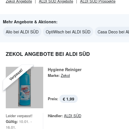
Zekol
Angebote
ALDI SÜD
Angebote
ALDI SÜD
Prospekte
Mehr Angebote & Aktionen:
Alio bei ALDI SÜD
OptiWisch bei ALDI SÜD
Casa Deco bei 
ZEKOL ANGEBOTE BEI ALDI SÜD
Hygiene Reiniger
Verpasst!
Marke:
Zekol
Preis:
€ 1,99
Leider verpasst!
Händler:
ALDI SÜD
Gültig:
10.01. -
16.01.