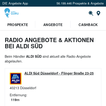
DIE Angebote App
56.199.446 Prospekte & Angebote
St
×
PROSPEKTE
ANGEBOTE
CASHBACK
Verrate uns deinen Standort um
Angebote in deiner Nähe
zu
sehen.
RADIO ANGEBOTE & AKTIONEN
BEI ALDI SÜD
Standort festlegen
Beim Händler
ALDI SÜD
sind aktuell alle Radio-Angebote
abgelaufen.
ALDI Süd Düsseldorf
-
Flinger Straße 23-25
40213
Düsseldorf
Entfernung:
119
m