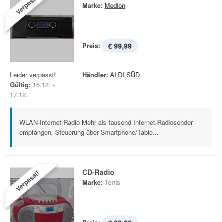
Verpasst!
Marke:
Medion
Preis:
€ 99,99
Leider verpasst!
Händler:
ALDI SÜD
Gültig:
15.12. -
17.12.
WLAN-Internet-Radio Mehr als tausend Internet-Radiosender
empfangen, Steuerung über Smartphone/Table...
CD-Radio
Verpasst!
Marke:
Terris