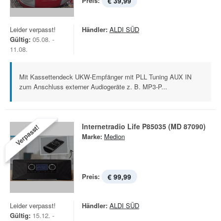
Preis:
€ 39,99
Leider verpasst!
Händler:
ALDI SÜD
Gültig:
05.08. -
11.08.
Mit Kassettendeck UKW-Empfänger mit PLL Tuning AUX IN
zum Anschluss externer Audiogeräte z. B. MP3-P...
Internetradio Life P85035 (MD 87090)
Verpasst!
Marke:
Medion
Preis:
€ 99,99
Leider verpasst!
Händler:
ALDI SÜD
Gültig:
15.12. -