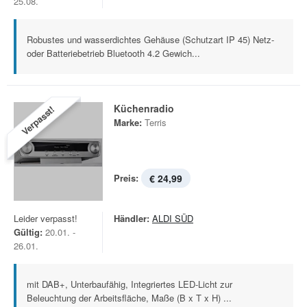
25.08.
Robustes und wasserdichtes Gehäuse (Schutzart IP 45) Netz-
oder Batteriebetrieb Bluetooth 4.2 Gewich...
Küchenradio
Verpasst!
Marke:
Terris
Preis:
€ 24,99
Leider verpasst!
Händler:
ALDI SÜD
Gültig:
20.01. -
26.01.
mit DAB+, Unterbaufähig, Integriertes LED-Licht zur
Beleuchtung der Arbeitsfläche, Maße (B x T x H) ...