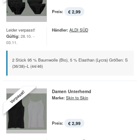
Preis:
€ 2,99
Leider verpasst!
Händler:
ALDI SÜD
Gültig:
28.10. -
03.11.
2 Stück 95 % Baumwolle (Bio), 5 % Elasthan (Lycra) Größen: S
(36/38)–L (44/46)
Damen Unterhemd
Verpasst!
Marke:
Skin to Skin
Preis:
€ 2,99