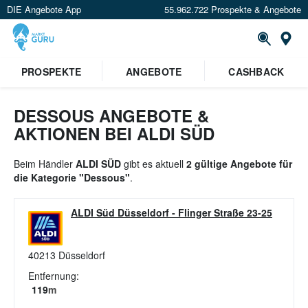
DIE Angebote App
55.962.722 Prospekte & Angebote
St
×
PROSPEKTE
ANGEBOTE
CASHBACK
Verrate uns deinen Standort um
Angebote in deiner Nähe
zu
sehen.
DESSOUS ANGEBOTE &
AKTIONEN BEI ALDI SÜD
Standort festlegen
Beim Händler
ALDI SÜD
gibt es aktuell
2 gültige Angebote für
die Kategorie "Dessous"
.
ALDI Süd Düsseldorf
-
Flinger Straße 23-25
40213
Düsseldorf
Entfernung:
119
m