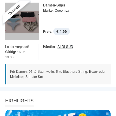
Damen-Slips
Verpasst!
Marke:
Queentex
Preis:
€ 4,99
Leider verpasst!
Händler:
ALDI SÜD
Gültig:
16.06. -
19.06.
Für Damen; 95 % Baumwolle, 5 % Elasthan; String, Boxer oder
Midislips; S–L 3er-Set
HIGHLIGHTS