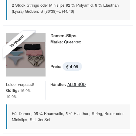
2 Stück Strings oder Minislips 92 % Polyamid, 8 % Elasthan
(Lycra) Größen: S (36/38)–L (44/46)
Damen-Slips
Verpasst!
Marke:
Queentex
Preis:
€ 4,99
Leider verpasst!
Händler:
ALDI SÜD
Gültig:
16.06. -
19.06.
Für Damen; 95 % Baumwolle, 5 % Elasthan; String, Boxer oder
Midislips; S–L 3er-Set