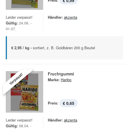
Preis:
€ 0,59
Leider verpasst!
Händler:
akzenta
Gültig:
24.06. -
01.07.
€ 2,95 / kg -
sortiert, z. B. Goldbären 200 g Beutel
Fruchtgummi
Verpasst!
Marke:
Haribo
Preis:
€ 0,65
Leider verpasst!
Händler:
akzenta
Gültig:
08.04. -