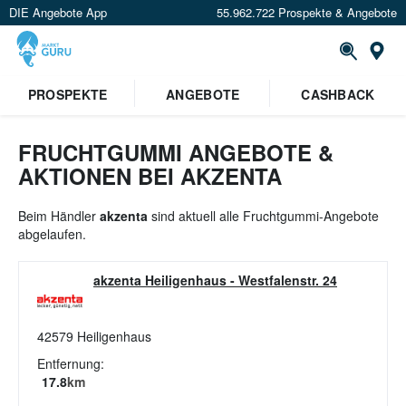
DIE Angebote App
55.962.722 Prospekte & Angebote
St
×
PROSPEKTE
ANGEBOTE
CASHBACK
Verrate uns deinen Standort um
Angebote in deiner Nähe
zu
sehen.
FRUCHTGUMMI ANGEBOTE &
AKTIONEN BEI AKZENTA
Standort festlegen
Beim Händler
akzenta
sind aktuell alle Fruchtgummi-Angebote
abgelaufen.
akzenta Heiligenhaus
-
Westfalenstr. 24
42579
Heiligenhaus
Entfernung:
17.8
km