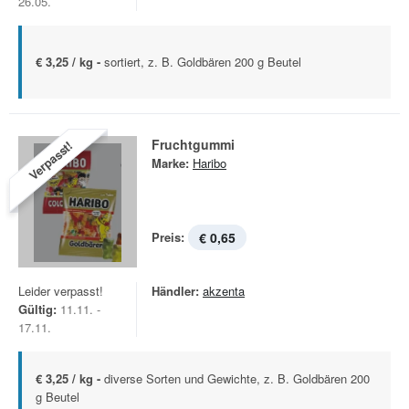
26.05.
€ 3,25 / kg -
sortiert, z. B. Goldbären 200 g Beutel
Fruchtgummi
Verpasst!
Marke:
Haribo
Preis:
€ 0,65
Leider verpasst!
Händler:
akzenta
Gültig:
11.11. -
17.11.
€ 3,25 / kg -
diverse Sorten und Gewichte, z. B. Goldbären 200
g Beutel