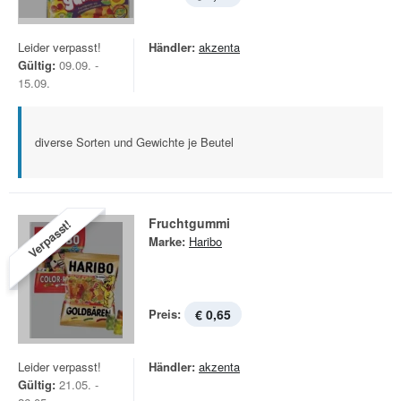
Leider verpasst!
Händler:
akzenta
Gültig:
09.09. -
15.09.
diverse Sorten und Gewichte je Beutel
Fruchtgummi
Verpasst!
Marke:
Haribo
Preis:
€ 0,65
Leider verpasst!
Händler:
akzenta
Gültig:
21.05. -