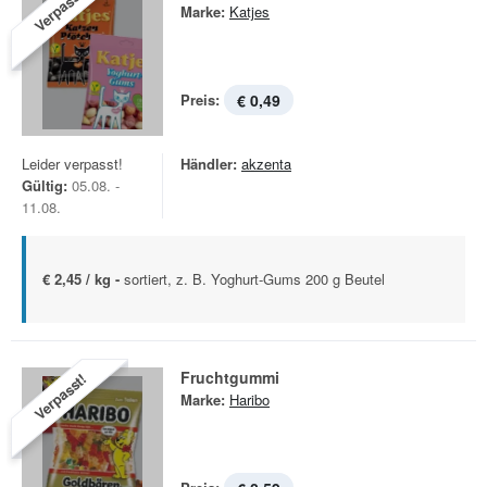
Verpasst!
Marke:
Katjes
Preis:
€ 0,49
Leider verpasst!
Händler:
akzenta
Gültig:
05.08. -
11.08.
€ 2,45 / kg -
sortiert, z. B. Yoghurt-Gums 200 g Beutel
Fruchtgummi
Verpasst!
Marke:
Haribo