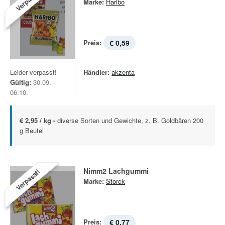
Verpasst!
Marke:
Haribo
Preis:
€ 0,59
Leider verpasst!
Händler:
akzenta
Gültig:
30.09. -
06.10.
€ 2,95 / kg -
diverse Sorten und Gewichte, z. B. Goldbären 200
g Beutel
Nimm2 Lachgummi
Verpasst!
Marke:
Storck
Preis:
€ 0,77