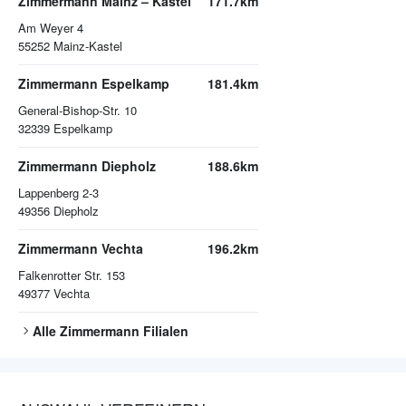
Zimmermann Mainz – Kastel
171.7km
Am Weyer 4
55252
Mainz-Kastel
Zimmermann Espelkamp
181.4km
General-Bishop-Str. 10
32339
Espelkamp
Zimmermann Diepholz
188.6km
Lappenberg 2-3
49356
Diepholz
Zimmermann Vechta
196.2km
Falkenrotter Str. 153
49377
Vechta
Alle
Zimmermann
Filialen