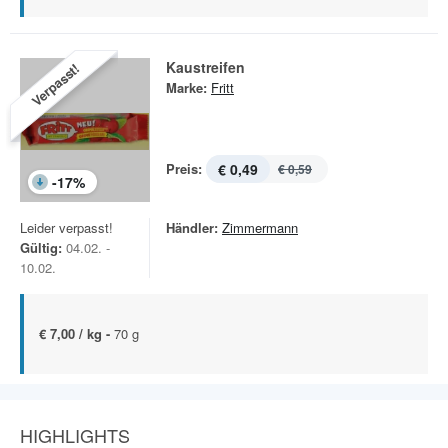
Kaustreifen
Verpasst!
Marke:
Fritt
Preis:
€ 0,49
€ 0,59
-
17
%
Leider verpasst!
Händler:
Zimmermann
Gültig:
04.02. -
10.02.
€ 7,00 / kg -
70 g
HIGHLIGHTS