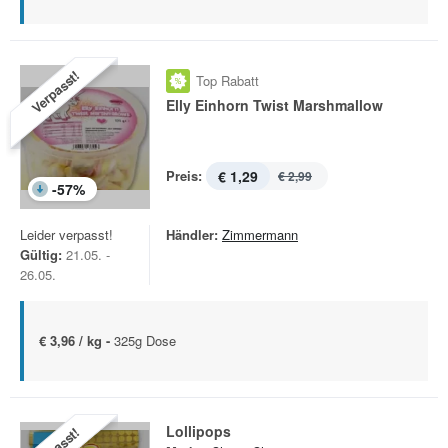
Verpasst!
Top Rabatt
Elly Einhorn Twist Marshmallow
Preis:
€ 1,29
€ 2,99
-
57
%
Leider verpasst!
Händler:
Zimmermann
Gültig:
21.05. -
26.05.
€ 3,96 / kg -
325g Dose
Lollipops