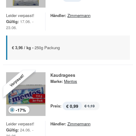
Leider verpasst!
Händler:
Zimmermann
Gültig:
17.06. -
23.06.
€ 3,96 / kg -
250g Packung
Kaudragees
Verpasst!
Marke:
Mentos
Preis:
€ 0,99
€ 1,19
-
17
%
Leider verpasst!
Händler:
Zimmermann
Gültig:
24.06. -
30.06.