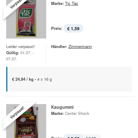
Verpasst!
Marke:
Tic Tac
Preis:
€ 1,59
Leider verpasst!
Händler:
Zimmermann
Gültig:
01.07. -
07.07.
€ 24,84 / kg -
4 x 16 g
Kaugummi
Verpasst!
Marke:
Center Shock