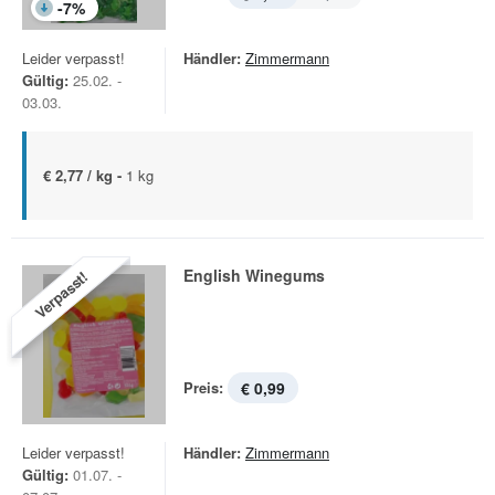
-
7
%
Leider verpasst!
Händler:
Zimmermann
Gültig:
25.02. -
03.03.
€ 2,77 / kg -
1 kg
English Winegums
Verpasst!
Preis:
€ 0,99
Leider verpasst!
Händler:
Zimmermann
Gültig:
01.07. -