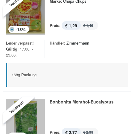
Verpasst!
Marke:
Chupa Chups
Preis:
€ 1,29
€ 1,49
-
13
%
Leider verpasst!
Händler:
Zimmermann
Gültig:
17.06. -
23.06.
168g Packung
Bonbonita Menthol-Eucalyptus
Verpasst!
Preis:
€ 2,77
€ 2,99