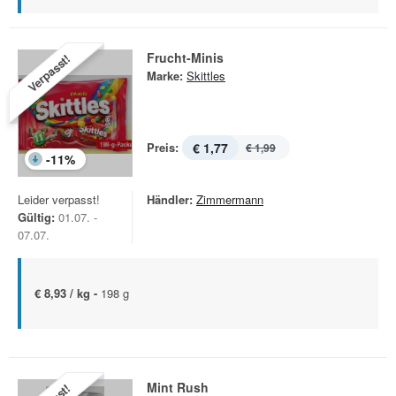
Frucht-Minis
Verpasst!
Marke:
Skittles
Preis:
€ 1,77
€ 1,99
-
11
%
Leider verpasst!
Händler:
Zimmermann
Gültig:
01.07. -
07.07.
€ 8,93 / kg -
198 g
Mint Rush