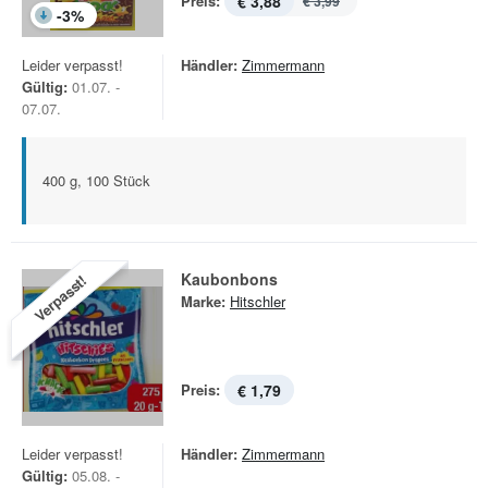
Preis:
€ 3,88
€ 3,99
-
3
%
Leider verpasst!
Händler:
Zimmermann
Gültig:
01.07. -
07.07.
400 g, 100 Stück
Kaubonbons
Verpasst!
Marke:
Hitschler
Preis:
€ 1,79
Leider verpasst!
Händler:
Zimmermann
Gültig:
05.08. -