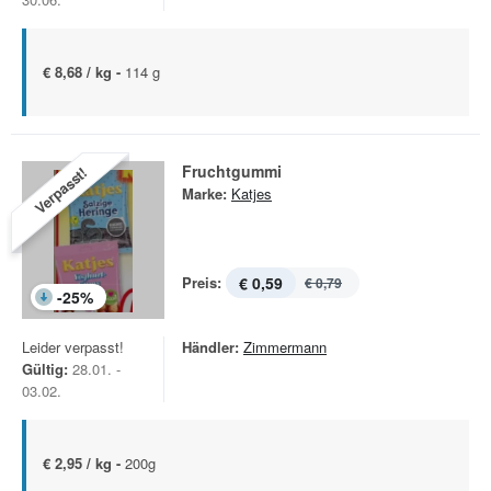
€ 8,68 / kg -
114 g
Fruchtgummi
Verpasst!
Marke:
Katjes
Preis:
€ 0,59
€ 0,79
-
25
%
Leider verpasst!
Händler:
Zimmermann
Gültig:
28.01. -
03.02.
€ 2,95 / kg -
200g