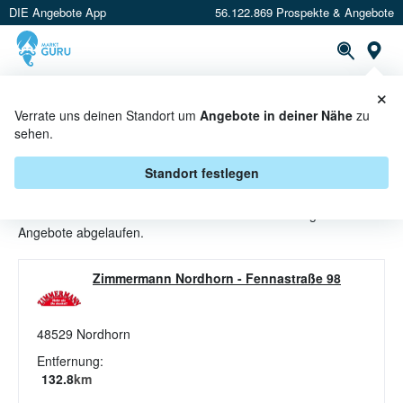
DIE Angebote App
56.122.869 Prospekte & Angebote
St
×
PROSPEKTE
ANGEBOTE
CASHBACK
Verrate uns deinen Standort um
Angebote in deiner Nähe
zu
sehen.
FRUCHTGUMMI ANGEBOTE &
AKTIONEN BEI ZIMMERMANN
Standort festlegen
Beim Händler
Zimmermann
sind aktuell alle Fruchtgummi-
Angebote abgelaufen.
Zimmermann Nordhorn
-
Fennastraße 98
48529
Nordhorn
Entfernung:
132.8
km