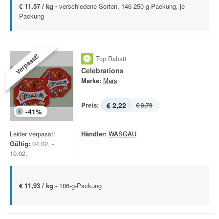
€ 11,57 / kg -
verschiedene Sorten, 146-250-g-Packung, je
Packung
Verpasst!
Top Rabatt
Celebrations
Marke:
Mars
Preis:
€ 2,22
€ 3,79
-
41
%
Leider verpasst!
Händler:
WASGAU
Gültig:
04.02. -
10.02.
€ 11,93 / kg -
186-g-Packung