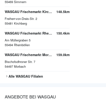
55469
Simmern
WASGAU Frischemarkt Kirchberg
148.5km
Freiherr-von-Drais-Str. 2
55481
Kirchberg
WASGAU Frischemarkt Rheinböllen
150.4km
Am Müllergraben 5
55494
Rheinböllen
WASGAU Frischemarkt Morbach
159.0km
Bischofsdhroner Str. 7
54497
Morbach
Alle
WASGAU
Filialen
ANGEBOTE BEI WASGAU