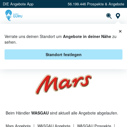
DIE Angebote App
56.199.446 Prospekte & Angebote
St
×
PROSPEKTE
ANGEBOTE
CASHBACK
Verrate uns deinen Standort um
Angebote in deiner Nähe
zu
sehen.
MARS BEI WASGAU - ANGEBOTE
& AKTIONEN
Standort festlegen
Beim Händler
WASGAU
sind aktuell alle Angebote abgelaufen.
Mars
Angebote
WASGAU
Angebote
WASGAU
Prospekte