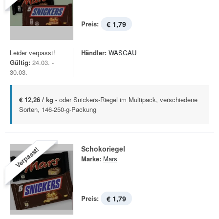
Preis:
€ 1,79
Leider verpasst!
Händler:
WASGAU
Gültig:
24.03. -
30.03.
€ 12,26 / kg -
oder Snickers-Riegel im Multipack, verschiedene
Sorten, 146-250-g-Packung
Schokoriegel
Verpasst!
Marke:
Mars
Preis:
€ 1,79