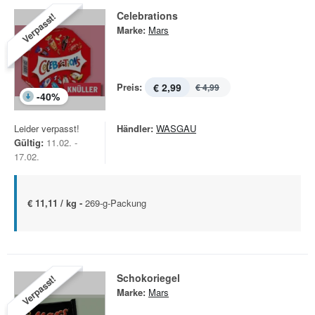
Celebrations
Verpasst!
Marke:
Mars
Preis:
€ 2,99
€ 4,99
-
40
%
Leider verpasst!
Händler:
WASGAU
Gültig:
11.02. -
17.02.
€ 11,11 / kg -
269-g-Packung
Schokoriegel
Verpasst!
Marke:
Mars