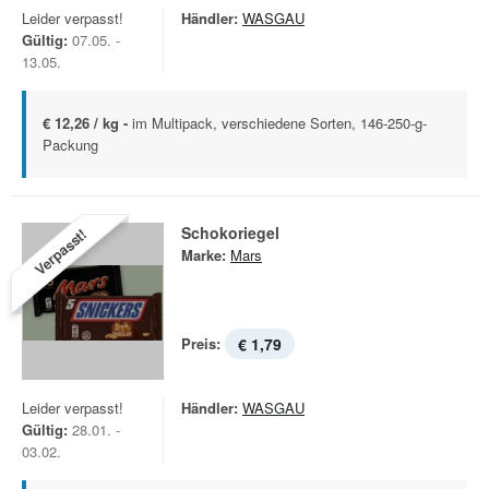
Leider verpasst!
Händler:
WASGAU
Gültig:
07.05. -
13.05.
€ 12,26 / kg -
im Multipack, verschiedene Sorten, 146-250-g-
Packung
Schokoriegel
Verpasst!
Marke:
Mars
Preis:
€ 1,79
Leider verpasst!
Händler:
WASGAU
Gültig:
28.01. -
03.02.