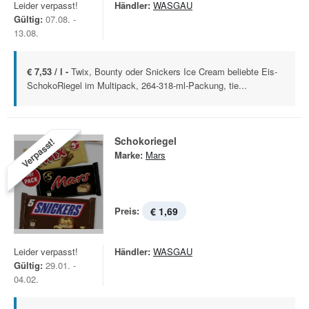
Leider verpasst!
Händler:
WASGAU
Gültig:
07.08. -
13.08.
€ 7,53 / l -
Twix, Bounty oder Snickers Ice Cream beliebte Eis-
SchokoRiegel im Multipack, 264-318-ml-Packung, tie...
Schokoriegel
Verpasst!
Marke:
Mars
Preis:
€ 1,69
Leider verpasst!
Händler:
WASGAU
Gültig:
29.01. -
04.02.