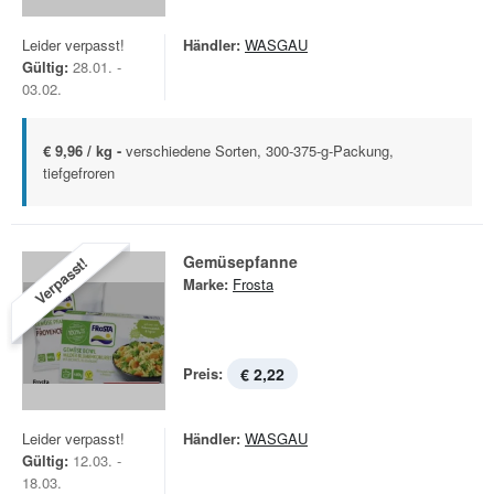
Leider verpasst!
Händler:
WASGAU
Gültig:
28.01. -
03.02.
€ 9,96 / kg -
verschiedene Sorten, 300-375-g-Packung,
tiefgefroren
Gemüsepfanne
Verpasst!
Marke:
Frosta
Preis:
€ 2,22
Leider verpasst!
Händler:
WASGAU
Gültig:
12.03. -
18.03.