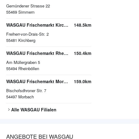
Gemündener Strasse 22
55469
Simmern
WASGAU Frischemarkt Kirchberg
148.5km
Freiherr-von-Drais-Str. 2
55481
Kirchberg
WASGAU Frischemarkt Rheinböllen
150.4km
Am Müllergraben 5
55494
Rheinböllen
WASGAU Frischemarkt Morbach
159.0km
Bischofsdhroner Str. 7
54497
Morbach
Alle
WASGAU
Filialen
ANGEBOTE BEI WASGAU