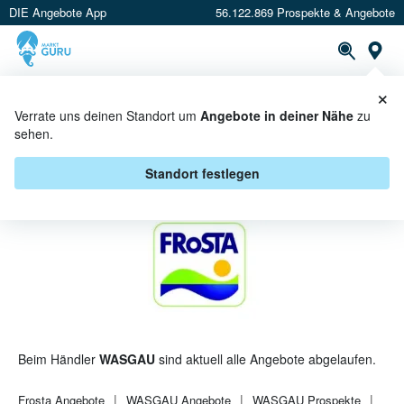
DIE Angebote App
56.122.869 Prospekte & Angebote
St
×
PROSPEKTE
ANGEBOTE
CASHBACK
Verrate uns deinen Standort um
Angebote in deiner Nähe
zu
sehen.
FROSTA BEI WASGAU -
ANGEBOTE & AKTIONEN
Standort festlegen
Beim Händler
WASGAU
sind aktuell alle Angebote abgelaufen.
Frosta
Angebote
WASGAU
Angebote
WASGAU
Prospekte