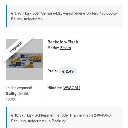
€ 3,70 / kg -
oder Gemüse-Mix verschiedene Sorten, 480-600-g-
Beutel, tiefgefroren
Backofen-Fisch
Verpasst!
Marke:
Frosta
Preis:
€ 2,49
Leider verpasst!
Händler:
WASGAU
Gültig:
04.06. -
10.06.
€ 10,37 / kg -
Schlemmerfi let oder Pfannenfi sch 240-450-g-
Packung, tiefgefroren je Packung