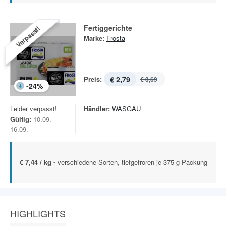
Fertiggerichte
Verpasst!
Marke:
Frosta
Preis:
€ 2,79
€ 3,69
-
24
%
Leider verpasst!
Händler:
WASGAU
Gültig:
10.09. -
16.09.
€ 7,44 / kg -
verschiedene Sorten, tiefgefroren je 375-g-Packung
HIGHLIGHTS