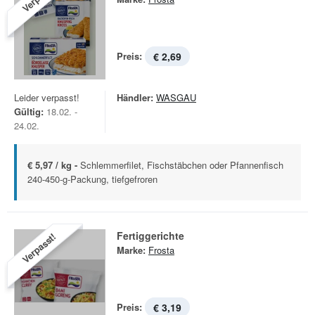
Preis:
€ 2,69
Leider verpasst!
Händler:
WASGAU
Gültig:
18.02. -
24.02.
€ 5,97 / kg -
Schlemmerfilet, Fischstäbchen oder Pfannenfisch
240-450-g-Packung, tiefgefroren
Fertiggerichte
Verpasst!
Marke:
Frosta
Preis:
€ 3,19