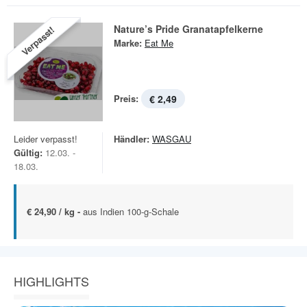
Nature’s Pride Granatapfelkerne
Verpasst!
Marke:
Eat Me
Preis:
€ 2,49
Leider verpasst!
Händler:
WASGAU
Gültig:
12.03. -
18.03.
€ 24,90 / kg -
aus Indien 100-g-Schale
HIGHLIGHTS