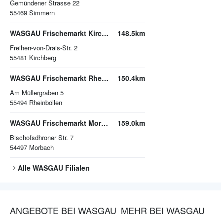
Gemündener Strasse 22
55469
Simmern
WASGAU Frischemarkt Kirchberg
148.5km
Freiherr-von-Drais-Str. 2
55481
Kirchberg
WASGAU Frischemarkt Rheinböllen
150.4km
Am Müllergraben 5
55494
Rheinböllen
WASGAU Frischemarkt Morbach
159.0km
Bischofsdhroner Str. 7
54497
Morbach
Alle
WASGAU
Filialen
ANGEBOTE BEI WASGAU
MEHR BEI WASGAU