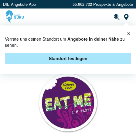
DIE Angebote App
55.962.722 Prospekte & Angebote
St
×
PROSPEKTE
ANGEBOTE
CASHBACK
Verrate uns deinen Standort um
Angebote in deiner Nähe
zu
sehen.
EAT ME BEI WASGAU - ANGEBOTE
& AKTIONEN
Standort festlegen