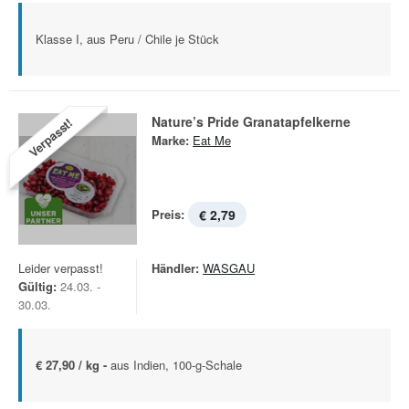
Klasse I, aus Peru / Chile je Stück
Nature’s Pride Granatapfelkerne
Verpasst!
Marke:
Eat Me
Preis:
€ 2,79
Leider verpasst!
Händler:
WASGAU
Gültig:
24.03. -
30.03.
€ 27,90 / kg -
aus Indien, 100-g-Schale