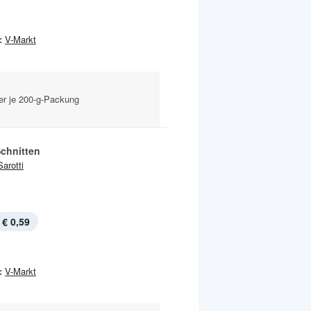
:
V-Markt
ter je 200-g-Packung
Schnitten
Sarotti
€ 0,59
:
V-Markt