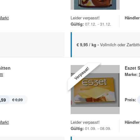
Markt
Leider verpasst!
Händler
Gültig:
07.12. - 31.12.
€ 9,95 / kg -
Vollmilch oder Zartbit
itten
Eszet 
Verpasst!
ti
Marke:
,59
Preis:
€ 0,89
Markt
Leider verpasst!
Händler
Gültig:
01.09. - 08.09.