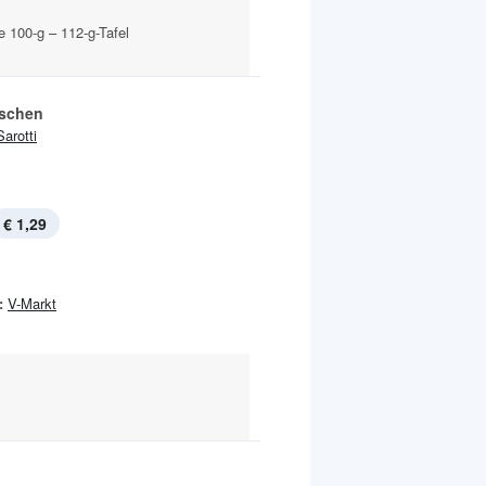
e 100-g – 112-g-Tafel
rschen
Sarotti
€ 1,29
:
V-Markt