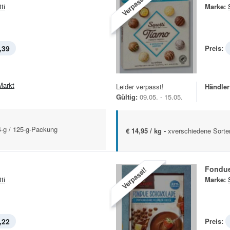
Verpasst!
ti
Marke:
,39
Preis:
Markt
Leider verpasst!
Händler
Gültig:
09.05. - 15.05.
24-g / 125-g-Packung
€ 14,95 / kg -
xverschiedene Sorte
Fondue
Verpasst!
ti
Marke:
,22
Preis: