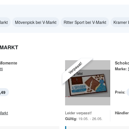
Markt
Mövenpick bei V-Markt
Ritter Sport bei V-Markt
Kramer 
-MARKT
 Momente
Schoko
Verpasst!
ti
Marke:
,49
Preis:
Markt
Leider verpasst!
Händler
Gültig:
19.05. - 26.05.