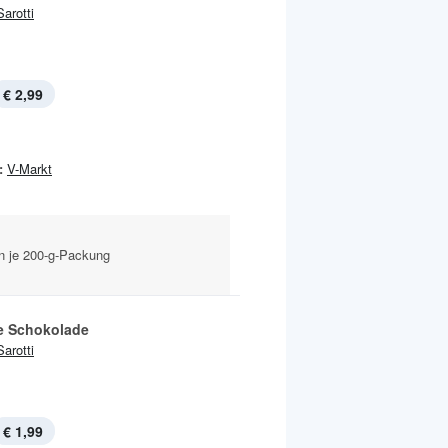
Sarotti
€ 2,99
:
V-Markt
n je 200-g-Packung
 Schokolade
Sarotti
€ 1,99