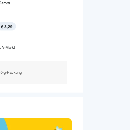
Sarotti
€ 3,29
:
V-Markt
210-g-Packung