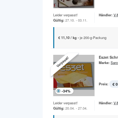
Leider verpasst!
Händler:
V-
Gültig:
27.10. - 03.11.
€ 11,10 / kg -
je 200-g-Packung
Eszet Schn
Verpasst!
Marke:
Sarot
Preis:
€ 0
-
34
%
Leider verpasst!
Händler:
V-
Gültig:
20.04. - 27.04.