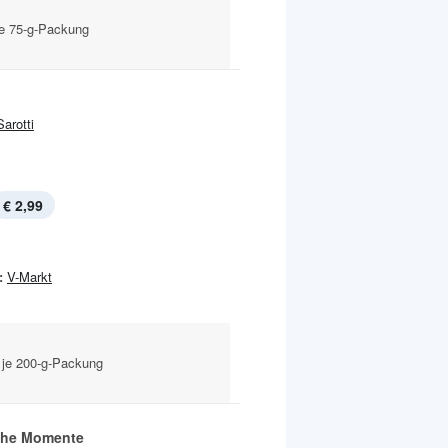
je 75-g-Packung
Sarotti
€ 2,99
:
V-Markt
 je 200-g-Packung
che Momente