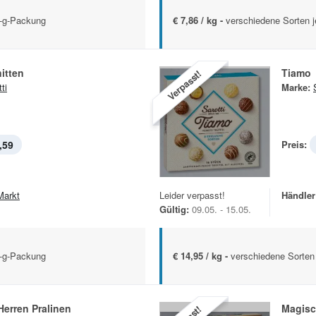
5-g-Packung
€ 7,86 / kg -
verschiedene Sorten 
itten
Tiamo
Verpasst!
ti
Marke:
,59
Preis:
Markt
Leider verpasst!
Händler
Gültig:
09.05. - 15.05.
5-g-Packung
€ 14,95 / kg -
verschiedene Sorten
erren Pralinen
Magis