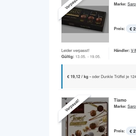
Verpasst!
Marke:
Sarot
Preis:
€ 2
Leider verpasst!
Händler:
V-
Gültig:
13.05. - 19.05.
€ 19,12 / kg -
oder Dunkle Trüffel je 1
Tiamo
Verpasst!
Marke:
Sarot
Preis:
€ 2