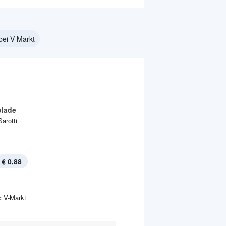
bei V-Markt
lade
Sarotti
€ 0,88
:
V-Markt