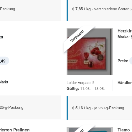
g-Packung
€ 7,85 / kg -
verschiedene Sorten j
Herzki
Verpasst!
ti
Marke:
,49
Preis:
Markt
Leider verpasst!
Händler
Gültig:
11.08. - 18.08.
125-g-Packung
€ 5,16 / kg -
je 250-g-Packung
erren Pralinen
Tiamo