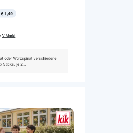
€ 1,49
:
V-Markt
nat oder Würzspinat verschiedene
 Sticks, je 2...