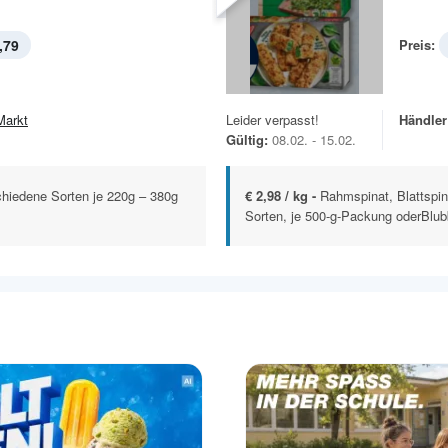
,79
Preis:
Markt
Leider verpasst!
Händler
Gültig:
08.02. - 15.02.
schiedene Sorten je 220g – 380g
€ 2,98 / kg -
Rahmspinat, Blattspi
Sorten, je 500-g-Packung oderBlubb