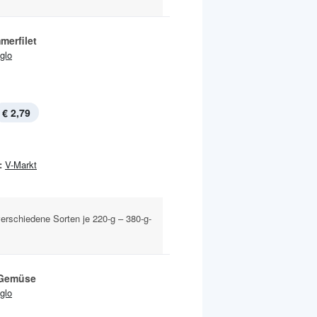
merfilet
Iglo
€ 2,79
:
V-Markt
 verschiedene Sorten je 220-g – 380-g-
Gemüse
Iglo