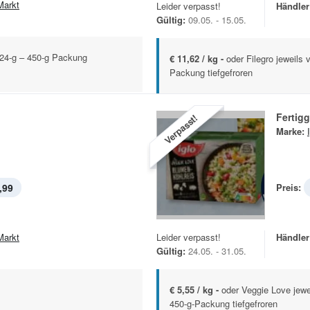
Markt
Leider verpasst!
Händler
Gültig:
09.05. - 15.05.
224-g – 450-g Packung
€ 11,62 / kg -
oder Filegro jeweils
Packung tiefgefroren
Fertigg
Verpasst!
Marke:
,99
Preis:
Markt
Leider verpasst!
Händler
Gültig:
24.05. - 31.05.
€ 5,55 / kg -
oder Veggie Love jewe
450-g-Packung tiefgefroren