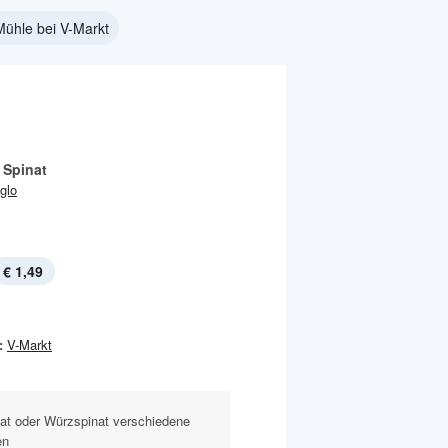
ühle bei V-Markt
 Spinat
Iglo
€ 1,49
:
V-Markt
nat oder Würzspinat verschiedene
en