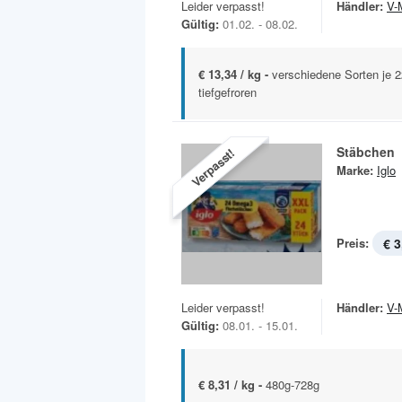
Leider verpasst!
Händler:
V-
Gültig:
01.02. - 08.02.
€ 13,34 / kg -
verschiedene Sorten je 
tiefgefroren
Stäbchen
Verpasst!
Marke:
Iglo
Preis:
€ 3
Leider verpasst!
Händler:
V-
Gültig:
08.01. - 15.01.
€ 8,31 / kg -
480g-728g