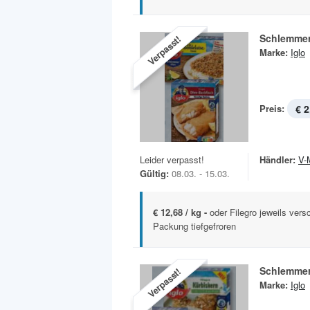
Schlemmerf
Verpasst!
Marke:
Iglo
Preis:
€ 2
Leider verpasst!
Händler:
V-
Gültig:
08.03. - 15.03.
€ 12,68 / kg -
oder Filegro jeweils vers
Packung tiefgefroren
Schlemmerf
Verpasst!
Marke:
Iglo