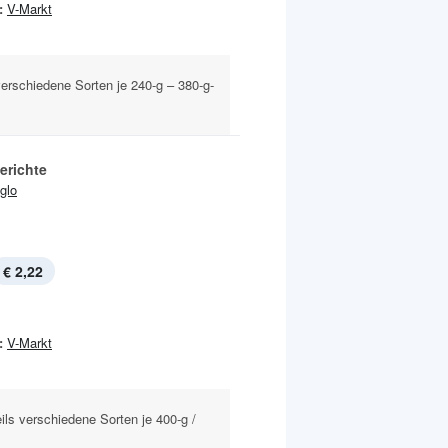
:
V-Markt
 verschiedene Sorten je 240-g – 380-g-
erichte
Iglo
€ 2,22
:
V-Markt
ils verschiedene Sorten je 400-g /