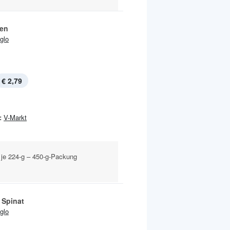
en
Iglo
€ 2,79
:
V-Markt
 je 224-g – 450-g-Packung
 Spinat
Iglo