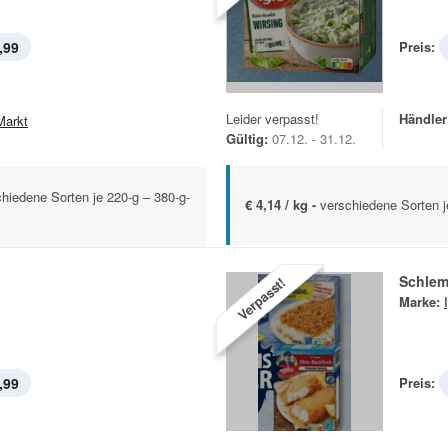
,99
Preis:
Leider verpasst!
Händler
Markt
Gültig:
07.12. - 31.12.
chiedene Sorten je 220-g – 380-g-
€ 4,14 / kg -
verschiedene Sorten j
Schlem
Verpasst!
Marke:
,99
Preis: