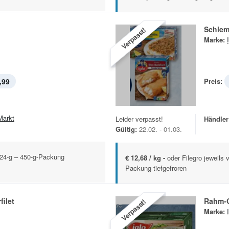
Schlem
Verpasst!
Marke:
,99
Preis:
Markt
Leider verpasst!
Händler
Gültig:
22.02. - 01.03.
224-g – 450-g-Packung
€ 12,68 / kg -
oder Filegro jeweils
Packung tiefgefroren
ilet
Rahm-
Verpasst!
Marke: