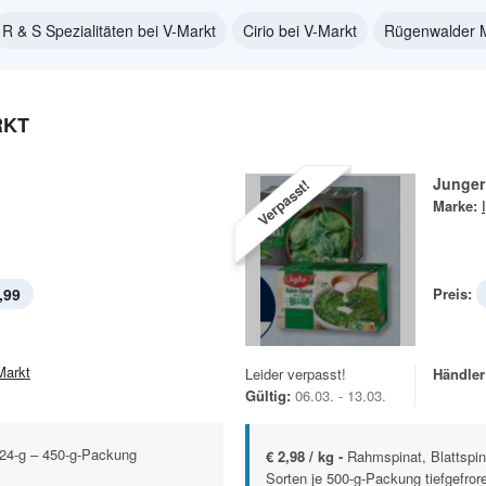
R & S Spezialitäten bei V-Markt
Cirio bei V-Markt
Rügenwalder M
RKT
Junger
Verpasst!
Marke:
,99
Preis:
Markt
Leider verpasst!
Händler
Gültig:
06.03. - 13.03.
224-g – 450-g-Packung
€ 2,98 / kg -
Rahmspinat, Blattspi
Sorten je 500-g-Packung tiefgefror