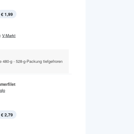
€ 1,99
:
V-Markt
e 480-g - 528-g-Packung tiefgefroren
merfilet
Iglo
€ 2,79