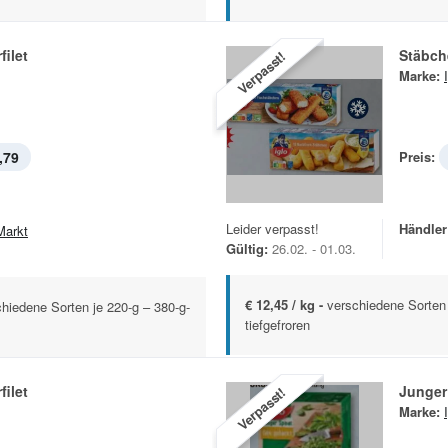
ilet
Stäbch
Verpasst!
Marke:
,79
Preis:
Leider verpasst!
Händler
Markt
Gültig:
26.02. - 01.03.
€ 12,45 / kg -
verschiedene Sorten
chiedene Sorten je 220-g – 380-g-
tiefgefroren
ilet
Junger
Verpasst!
Marke: