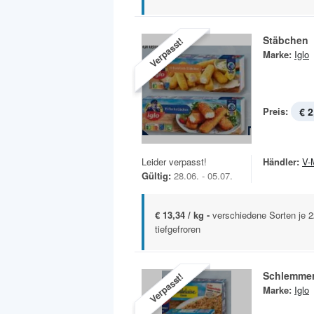
Stäbchen
Verpasst!
Marke:
Iglo
Preis:
€ 2
Leider verpasst!
Händler:
V-
Gültig:
28.06. - 05.07.
€ 13,34 / kg -
verschiedene Sorten je 
tiefgefroren
Schlemmerf
Verpasst!
Marke:
Iglo