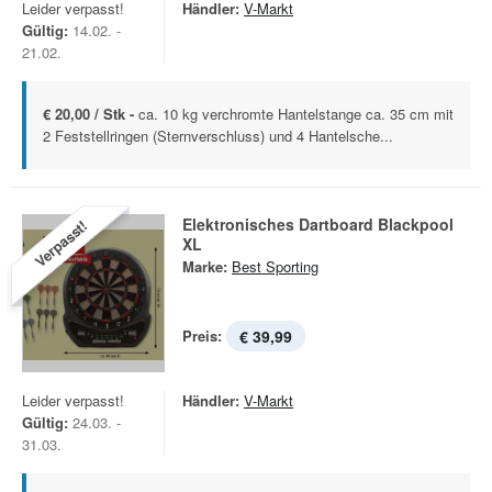
Leider verpasst!
Händler:
V-Markt
Gültig:
14.02. -
21.02.
€ 20,00 / Stk -
ca. 10 kg verchromte Hantelstange ca. 35 cm mit
2 Feststellringen (Sternverschluss) und 4 Hantelsche...
Elektronisches Dartboard Blackpool
Verpasst!
XL
Marke:
Best Sporting
Preis:
€ 39,99
Leider verpasst!
Händler:
V-Markt
Gültig:
24.03. -
31.03.