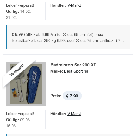
Leider verpasst!
Händler:
V-Markt
Gültig:
14.02. -
21.02.
€ 6,99 / Stk -
ab 6.99 Maße: ∅ ca. 65 cm (rot), max.
Belastbarkeit: ca. 250 kg 6.99, oder ∅ ca. 75 cm (anthrazit) 7...
Badminton Set 200 XT
Verpasst!
Marke:
Best Sporting
Preis:
€ 7,99
Leider verpasst!
Händler:
V-Markt
Gültig:
09.06. -
16.06.