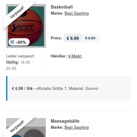
Basketball
Verpasst!
Marke:
Best Sporting
Preis:
€ 6,99
€ 9,99
-
30
%
Leider verpasst!
Händler:
V-Markt
Gültig:
18.05. -
24.05.
€ 6,99 / Stk -
offizielle Größe 7, Material: Gummi
Massagebälle
Verpasst!
Marke:
Best Sporting