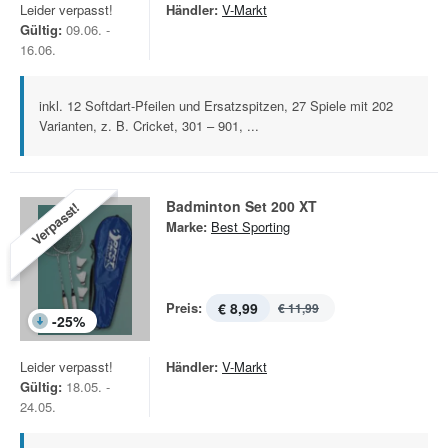
Leider verpasst!
Händler:
V-Markt
Gültig:
09.06. -
16.06.
inkl. 12 Softdart-Pfeilen und Ersatzspitzen, 27 Spiele mit 202
Varianten, z. B. Cricket, 301 – 901, ...
Badminton Set 200 XT
Verpasst!
Marke:
Best Sporting
Preis:
€ 8,99
€ 11,99
-
25
%
Leider verpasst!
Händler:
V-Markt
Gültig:
18.05. -
24.05.