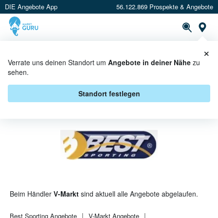
DIE Angebote App
56.122.869 Prospekte & Angebote
St
×
PROSPEKTE
ANGEBOTE
CASHBACK
Verrate uns deinen Standort um
Angebote in deiner Nähe
zu
sehen.
BEST SPORTING BEI V-MARKT -
ANGEBOTE & AKTIONEN
Standort festlegen
Beim Händler
V-Markt
sind aktuell alle Angebote abgelaufen.
Best Sporting
Angebote
V-Markt
Angebote