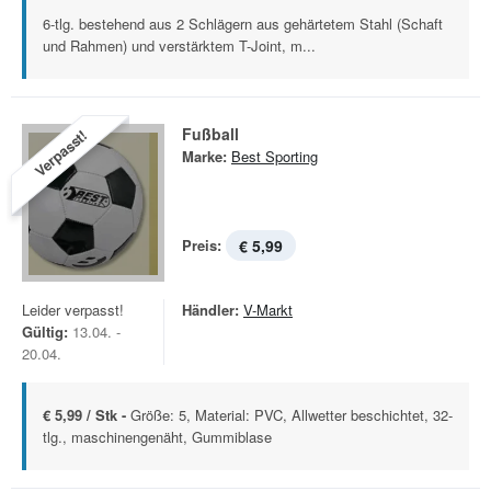
6-tlg. bestehend aus 2 Schlägern aus gehärtetem Stahl (Schaft
und Rahmen) und verstärktem T-Joint, m...
Fußball
Verpasst!
Marke:
Best Sporting
Preis:
€ 5,99
Leider verpasst!
Händler:
V-Markt
Gültig:
13.04. -
20.04.
€ 5,99 / Stk -
Größe: 5, Material: PVC, Allwetter beschichtet, 32-
tlg., maschinengenäht, Gummiblase