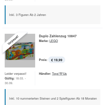
Inkl. 3 Figuren Ab 2 Jahren
Duplo Zahlenzug 10847
Verpasst!
Marke:
LEGO
Preis:
€ 19,99
Leider verpasst!
Händler:
Toys"R"Us
Gültig:
18.03. -
30.09.
Inkl. 10 nummerierten Steinen und 2 Spielfiguren Ab 18 Monaten