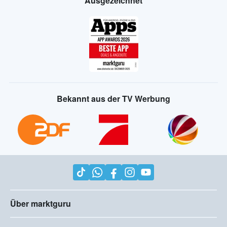
Ausgezeichnet
Bekannt aus der TV Werbung
Über marktguru