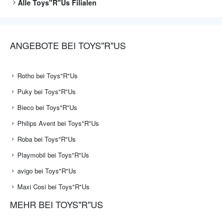
Alle
Toys"R"Us
Filialen
ANGEBOTE BEI TOYS"R"US
Rotho bei Toys"R"Us
Puky bei Toys"R"Us
Bieco bei Toys"R"Us
Philips Avent bei Toys"R"Us
Roba bei Toys"R"Us
Playmobil bei Toys"R"Us
avigo bei Toys"R"Us
Maxi Cosi bei Toys"R"Us
MEHR BEI TOYS"R"US