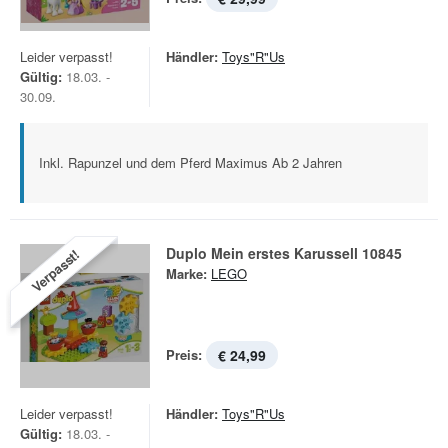
Leider verpasst!
Händler:
Toys"R"Us
Gültig:
18.03. -
30.09.
Inkl. Rapunzel und dem Pferd Maximus Ab 2 Jahren
Duplo Mein erstes Karussell 10845
Verpasst!
Marke:
LEGO
Preis:
€ 24,99
Leider verpasst!
Händler:
Toys"R"Us
Gültig:
18.03. -