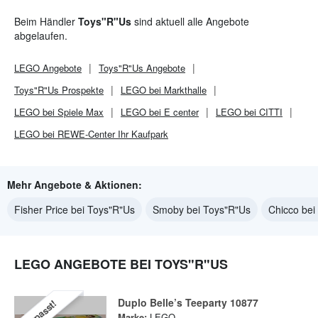
Beim Händler
Toys"R"Us
sind aktuell alle Angebote
abgelaufen.
LEGO
Angebote
Toys"R"Us
Angebote
Toys"R"Us
Prospekte
LEGO bei Markthalle
LEGO bei Spiele Max
LEGO bei E center
LEGO bei CITTI
LEGO bei REWE-Center Ihr Kaufpark
Mehr Angebote & Aktionen:
Fisher Price bei Toys"R"Us
Smoby bei Toys"R"Us
Chicco bei
LEGO ANGEBOTE BEI TOYS"R"US
Duplo Belle’s Teeparty 10877
Verpasst!
Marke:
LEGO