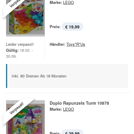
Verpasst!
Marke:
LEGO
Preis:
€ 19,99
Leider verpasst!
Händler:
Toys"R"Us
Gültig:
18.03. -
30.09.
Inkl. 80 Steinen Ab 18 Monaten
Duplo Rapunzels Turm 10878
Verpasst!
Marke:
LEGO
Preis:
€ 29,99