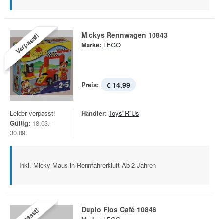
Mickys Rennwagen 10843
Verpasst!
Marke:
LEGO
Preis:
€ 14,99
Leider verpasst!
Händler:
Toys"R"Us
Gültig:
18.03. -
30.09.
Inkl. Micky Maus in Rennfahrerkluft Ab 2 Jahren
Duplo Flos Café 10846
Verpasst!