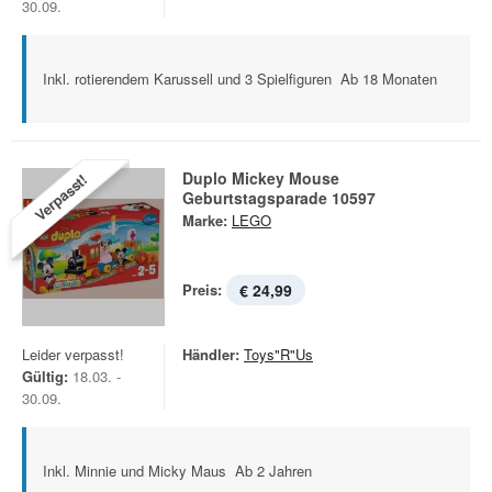
30.09.
Inkl. rotierendem Karussell und 3 Spielfiguren Ab 18 Monaten
Duplo Mickey Mouse
Verpasst!
Geburtstagsparade 10597
Marke:
LEGO
Preis:
€ 24,99
Leider verpasst!
Händler:
Toys"R"Us
Gültig:
18.03. -
30.09.
Inkl. Minnie und Micky Maus Ab 2 Jahren