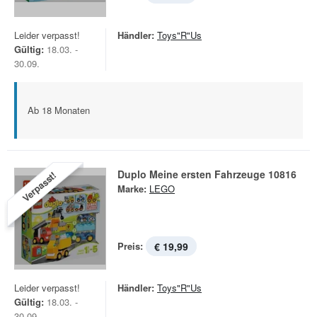
Leider verpasst!
Händler:
Toys"R"Us
Gültig:
18.03. -
30.09.
Ab 18 Monaten
Duplo Meine ersten Fahrzeuge 10816
Verpasst!
Marke:
LEGO
Preis:
€ 19,99
Leider verpasst!
Händler:
Toys"R"Us
Gültig:
18.03. -
30.09.