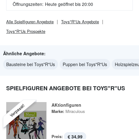
Öffnungszeiten:
Heute geöffnet bis 20:00
Alle
Spielfiguren
Angebote
Toys"R"Us
Angebote
Toys"R"Us
Prospekte
Ähnliche Angebote:
Bausteine bei Toys"R"Us
Puppen bei Toys"R"Us
Holzspielze
SPIELFIGUREN ANGEBOTE BEI TOYS"R"US
AKtionfiguren
Verpasst!
Marke:
Miraculous
Preis:
€ 34,99