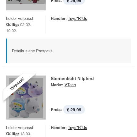
Preis:
€ 29,99
Leider verpasst!
Händler:
Toys"R"Us
Gültig:
02.02. -
10.02.
Details siehe Prospekt.
Sternenlicht Nilpferd
Verpasst!
Marke:
VTech
Preis:
€ 29,99
Leider verpasst!
Händler:
Toys"R"Us
Gültig:
18.03. -