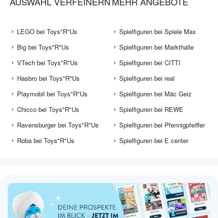
AUSWAHL VERFEINERN
MEHR ANGEBOTE
LEGO bei Toys"R"Us
Spielfiguren bei Spiele Max
Big bei Toys"R"Us
Spielfiguren bei Markthalle
VTech bei Toys"R"Us
Spielfiguren bei CITTI
Hasbro bei Toys"R"Us
Spielfiguren bei real
Playmobil bei Toys"R"Us
Spielfiguren bei Mäc Geiz
Chicco bei Toys"R"Us
Spielfiguren bei REWE
Ravensburger bei Toys"R"Us
Spielfiguren bei Pfennigpfeiffer
Roba bei Toys"R"Us
Spielfiguren bei E center