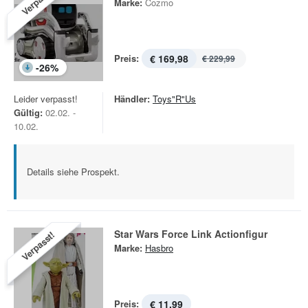
Verpasst!
Marke:
Cozmo
Preis:
€ 169,98
€ 229,99
-
26
%
Leider verpasst!
Händler:
Toys"R"Us
Gültig:
02.02. -
10.02.
Details siehe Prospekt.
Star Wars Force Link Actionfigur
Verpasst!
Marke:
Hasbro
Preis:
€ 11,99