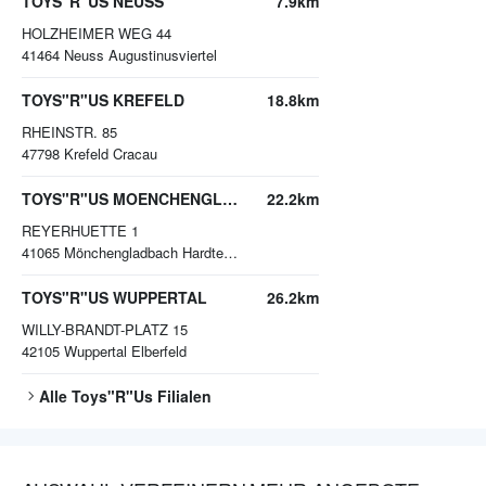
TOYS"R"US NEUSS
7.9km
HOLZHEIMER WEG 44
41464
Neuss Augustinusviertel
TOYS"R"US KREFELD
18.8km
RHEINSTR. 85
47798
Krefeld Cracau
TOYS"R"US MOENCHENGLADBACH
22.2km
REYERHUETTE 1
41065
Mönchengladbach Hardterbroich
TOYS"R"US WUPPERTAL
26.2km
WILLY-BRANDT-PLATZ 15
42105
Wuppertal Elberfeld
Alle
Toys"R"Us
Filialen