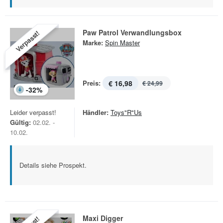
Paw Patrol Verwandlungsbox
Verpasst!
Marke:
Spin Master
Preis:
€ 16,98
€ 24,99
-
32
%
Leider verpasst!
Händler:
Toys"R"Us
Gültig:
02.02. -
10.02.
Details siehe Prospekt.
Maxi Digger