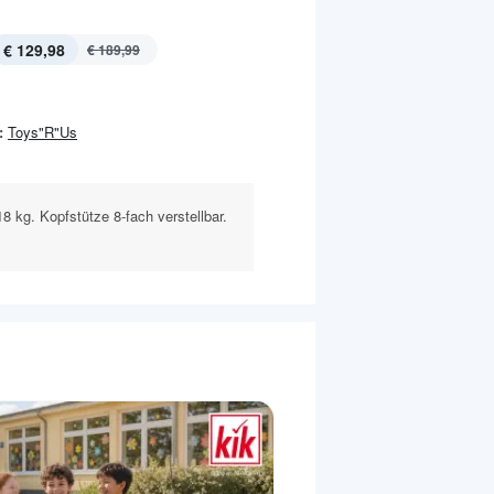
€ 129,98
€ 189,99
:
Toys"R"Us
18 kg. Kopfstütze 8-fach verstellbar.