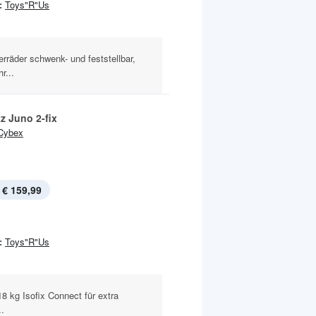
:
Toys"R"Us
rräder schwenk- und feststellbar,
r...
z Juno 2-fix
Cybex
€ 159,99
:
Toys"R"Us
18 kg Isofix Connect für extra
..