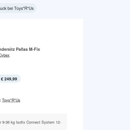
uck bei Toys"R"Us
dersitz Pallas M-Fix
Cybex
€ 249,99
:
Toys"R"Us
der 9-36 kg Isofix Connect System 12-