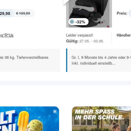
29,98
Preis:
€ 169,99
-
32
%
ys"R"Us
Leider verpasst!
Händler
Gültig:
27.05. - 03.06.
bis 36 kg. Tiefenverstellbares
Gr. I, 9 Monate bis 4 Jahre oder 9-
Inkl. individuell einstellb...