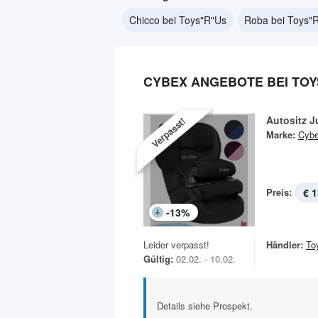
Chicco bei Toys"R"Us
Roba bei Toys"
CYBEX ANGEBOTE BEI TOY
Autositz J
Verpasst!
Marke:
Cyb
Preis:
€ 1
-
13
%
Leider verpasst!
Händler:
To
Gültig:
02.02. - 10.02.
Details siehe Prospekt.