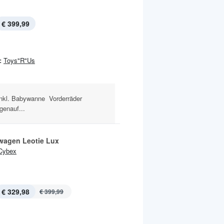
€ 399,99
:
Toys"R"Us
nkl. Babywanne Vorderräder
genauf...
wagen Leotie Lux
Cybex
€ 329,98
€ 399,99