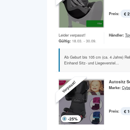
Preis:
€ 2
Leider verpasst!
Händler:
To
Gültig:
18.03. - 30.09.
Ab Geburt bis 105 cm (ca. 4 Jahre) Re
Einhand Sitz- und Liegeverstel...
Autositz S
Verpasst!
Marke:
Cyb
Preis:
€ 1
-
25
%