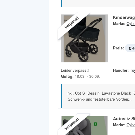
Kinderwag
Verpasst!
Marke:
Cyb
Preis:
€ 4
Leider verpasst!
Händler:
To
Gültig:
18.03. - 30.09.
inkl. Cot S Dessin: Lavastone Black 
Schwenk- und feststellbare Vorderr...
Autositz S
Verpasst!
Marke:
Cyb