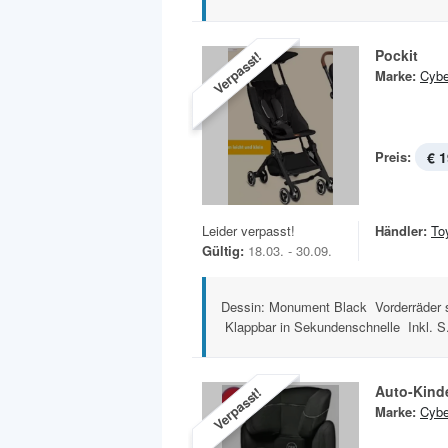
Pockit
Verpasst!
Marke:
Cyb
Preis:
€ 1
Leider verpasst!
Händler:
To
Gültig:
18.03. - 30.09.
Dessin: Monument Black Vorderräder s
Klappbar in Sekundenschnelle Inkl. S.
Auto-Kinde
Verpasst!
Marke:
Cyb