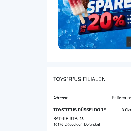
TOYS"R"US FILIALEN
Adresse:
Entfernun
TOYS"R"US DÜSSELDORF
3.0k
RATHER STR. 23
40476
Düsseldorf Derendorf