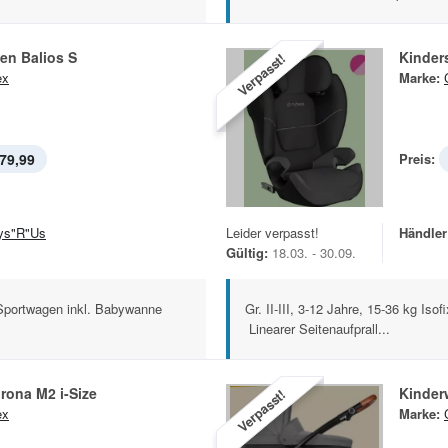
en Balios S
Kinders
Verpasst!
ex
Marke:
79,99
Preis:
ys"R"Us
Leider verpasst!
Händler
Gültig:
18.03. - 30.09.
Sportwagen inkl. Babywanne
Gr. II-III, 3-12 Jahre, 15-36 kg Iso
Linearer Seitenaufprall...
irona M2 i-Size
Kinder
Verpasst!
ex
Marke: