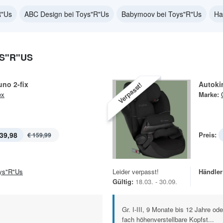
R"Us
ABC Design bei Toys"R"Us
Babymoov bei Toys"R"Us
Ha
S"R"US
uno 2-fix
Autokin
Verpasst!
ex
Marke:
39,98
Preis:
€ 159,99
ys"R"Us
Leider verpasst!
Händler
Gültig:
18.03. - 30.09.
Gr. I-III, 9 Monate bis 12 Jahre o
fach höhenverstellbare Kopfst...