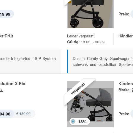
19,99
Preis:
ys"R"Us
Leider verpasst!
Händler
Gültig:
18.03. - 30.09.
border Integriertes L.S.P System
Dessin: Comfy Grey Sportwagen i
schwenk- und feststellbar Sportwa
olution X-Fix
Kinder
Verpasst!
ex
Marke:
04,98
Preis:
€ 139,99
-
18
%