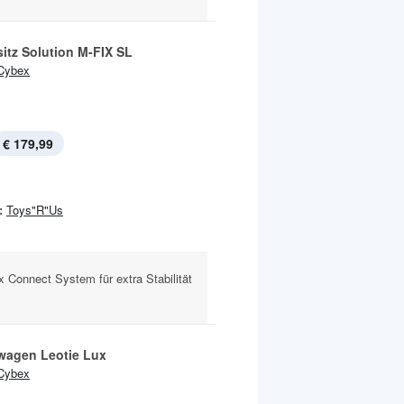
itz Solution M-FIX SL
Cybex
€ 179,99
:
Toys"R"Us
fix Connect System für extra Stabilität
wagen Leotie Lux
Cybex