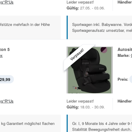
ys"R"Us
Leider verpasst!
Händler
Gültig:
27.05. - 03.06.
opfstütze mehrfach in der Höhe
Sportwagen inkl. Babywanne. Vorde
Sportwagenaufsatz umsetzbar, meh
ton 5
Autosit
Verpasst!
ex
Marke:
29,99
Preis:
ys"R"Us
Leider verpasst!
Händler
Gültig:
18.03. - 30.09.
 kg Garantiert möglichst flachen
Gr. I, 9 Monate bis 4 Jahre oder 9-
Stabilität Bewegungsfreiheit durch.