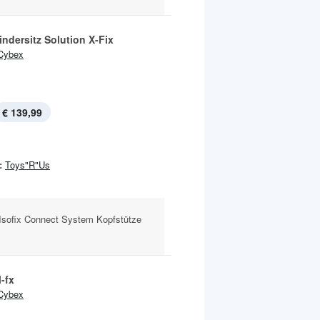
ndersitz Solution X-Fix
Cybex
€ 139,99
:
Toys"R"Us
kg Isofix Connect System Kopfstütze
-fx
Cybex