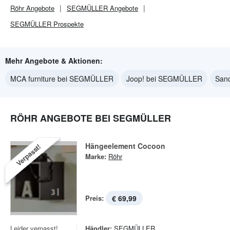
Röhr
Angebote
SEGMÜLLER
Angebote
SEGMÜLLER
Prospekte
Mehr Angebote & Aktionen:
MCA furniture bei SEGMÜLLER
Joop! bei SEGMÜLLER
San
RÖHR ANGEBOTE BEI SEGMÜLLER
Hängeelement Cocoon
Verpasst!
Marke:
Röhr
Preis:
€ 69,99
Leider verpasst!
Händler:
SEGMÜLLER