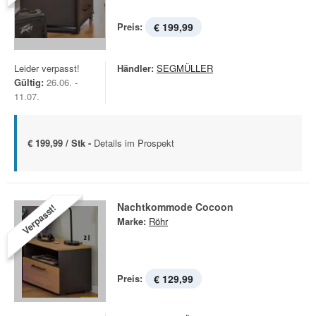
Preis:
€ 199,99
Leider verpasst!
Händler:
SEGMÜLLER
Gültig:
26.06. -
11.07.
€ 199,99 / Stk -
Details im Prospekt
Nachtkommode Cocoon
Verpasst!
Marke:
Röhr
Preis:
€ 129,99