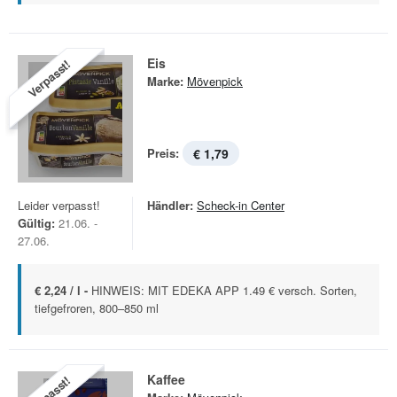
Eis
Verpasst!
Marke:
Mövenpick
Preis:
€ 1,79
Leider verpasst!
Händler:
Scheck-in Center
Gültig:
21.06. -
27.06.
€ 2,24 / l -
HINWEIS: MIT EDEKA APP 1.49 € versch. Sorten,
tiefgefroren, 800–850 ml
Kaffee
Verpasst!