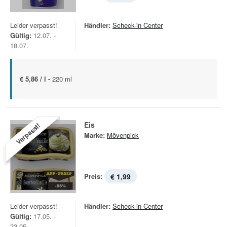
Leider verpasst!
Händler:
Scheck-in Center
Gültig:
12.07. -
18.07.
€ 5,86 / l -
220 ml
Eis
Verpasst!
Marke:
Mövenpick
Preis:
€ 1,99
Leider verpasst!
Händler:
Scheck-in Center
Gültig:
17.05. -
23.05.