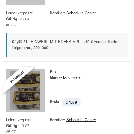
Leider verpasst!
Händler:
Scheck-in Center
Gültig:
26.04. -
02.05.
€ 1,99 / l -
HINWEIS: MIT EDEKA APP 1.49 € versch. Sorten,
tiefgefroren, 800–900 ml
Eis
Verpasst!
Marke:
Mövenpick
Preis:
€ 1,69
Leider verpasst!
Händler:
Scheck-in Center
Gültig:
19.07. -
25.07.