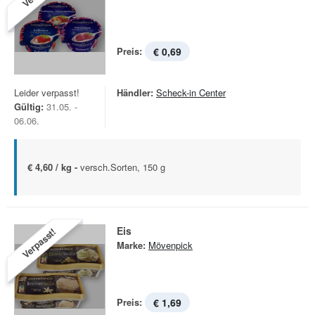
Preis:
€ 0,69
Leider verpasst!
Händler:
Scheck-in Center
Gültig:
31.05. -
06.06.
€ 4,60 / kg -
versch.Sorten, 150 g
Eis
Verpasst!
Marke:
Mövenpick
Preis:
€ 1,69