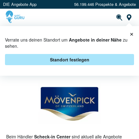
DIE Angebote App
56.199.446 Prospekte & Angebote
St
×
PROSPEKTE
ANGEBOTE
CASHBACK
Verrate uns deinen Standort um
Angebote in deiner Nähe
zu
sehen.
MÖVENPICK BEI SCHECK-IN
CENTER - ANGEBOTE &
Standort festlegen
AKTIONEN
Beim Händler
Scheck-in Center
sind aktuell alle Angebote