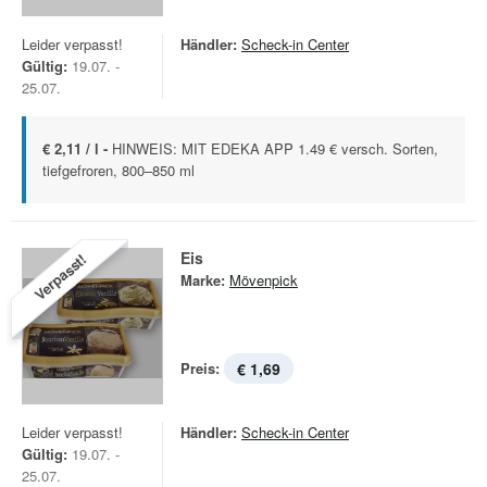
Leider verpasst!
Händler:
Scheck-in Center
Gültig:
19.07. -
25.07.
€ 2,11 / l -
HINWEIS: MIT EDEKA APP 1.49 € versch. Sorten,
tiefgefroren, 800–850 ml
Eis
Verpasst!
Marke:
Mövenpick
Preis:
€ 1,69
Leider verpasst!
Händler:
Scheck-in Center
Gültig:
19.07. -
25.07.