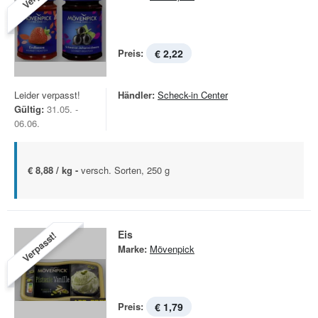
Preis:
€ 2,22
Leider verpasst!
Händler:
Scheck-in Center
Gültig:
31.05. -
06.06.
€ 8,88 / kg -
versch. Sorten, 250 g
Eis
Verpasst!
Marke:
Mövenpick
Preis:
€ 1,79