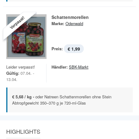
Schattenmorellen
Verpasst!
Marke:
Odenwald
Preis:
€ 1,99
Leider verpasst!
Händler:
SBK-Markt
Gültig:
07.04. -
13.04.
€ 5,68 / kg -
oder Natreen Schattenmorellen ohne Stein
Abtropfgewicht 350–370 g je 720-ml-Glas
HIGHLIGHTS