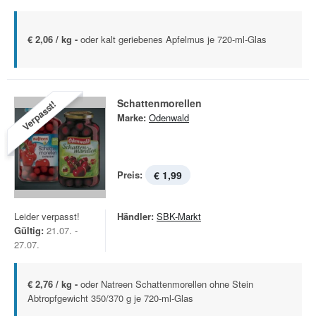
€ 2,06 / kg -
oder kalt geriebenes Apfelmus je 720-ml-Glas
Schattenmorellen
Verpasst!
Marke:
Odenwald
Preis:
€ 1,99
Leider verpasst!
Händler:
SBK-Markt
Gültig:
21.07. -
27.07.
€ 2,76 / kg -
oder Natreen Schattenmorellen ohne Stein
Abtropfgewicht 350/370 g je 720-ml-Glas