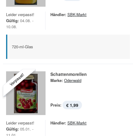
Leider verpasst!
Händler:
SBK-Markt
Gültig:
04.08. -
10.08.
720-ml-Glas
Schattenmorellen
Verpasst!
Marke:
Odenwald
Preis:
€ 1,99
Leider verpasst!
Händler:
SBK-Markt
Gültig:
05.01. -
11.01.