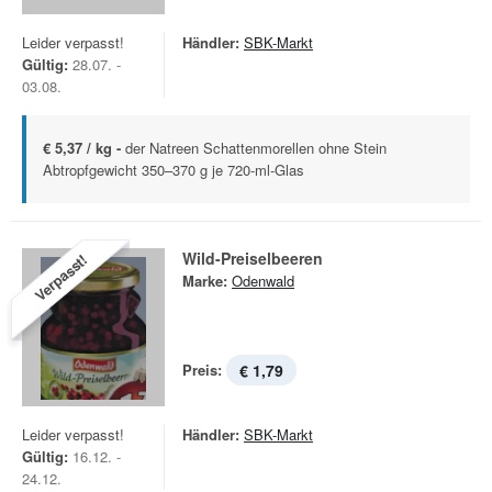
Leider verpasst!
Händler:
SBK-Markt
Gültig:
28.07. -
03.08.
€ 5,37 / kg -
der Natreen Schattenmorellen ohne Stein
Abtropfgewicht 350–370 g je 720-ml-Glas
Wild-Preiselbeeren
Verpasst!
Marke:
Odenwald
Preis:
€ 1,79
Leider verpasst!
Händler:
SBK-Markt
Gültig:
16.12. -
24.12.