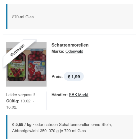
370-ml Glas
Schattenmorellen
Verpasst!
Marke:
Odenwald
Preis:
€ 1,99
Leider verpasst!
Händler:
SBK-Markt
Gültig:
10.02. -
16.02.
€ 5,68 / kg -
oder natreen Schattenmorellen ohne Stein,
Abtropfgewicht 350–370 g je 720-ml-Glas