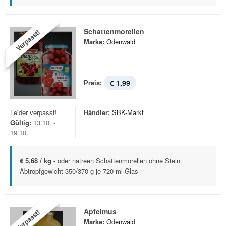
Schattenmorellen
Verpasst!
Marke:
Odenwald
Preis:
€ 1,99
Leider verpasst!
Händler:
SBK-Markt
Gültig:
13.10. -
19.10.
€ 5,68 / kg -
oder natreen Schattenmorellen ohne Stein
Abtropfgewicht 350/370 g je 720-ml-Glas
Apfelmus
Verpasst!
Marke:
Odenwald