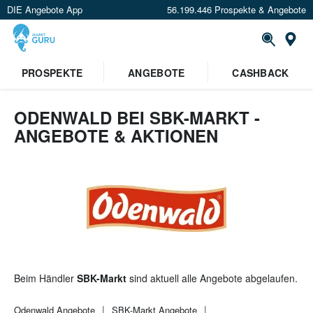
DIE Angebote App
56.199.446 Prospekte & Angebote
St
×
PROSPEKTE
ANGEBOTE
CASHBACK
Verrate uns deinen Standort um
Angebote in deiner Nähe
zu
sehen.
ODENWALD BEI SBK-MARKT -
ANGEBOTE & AKTIONEN
Standort festlegen
Beim Händler
SBK-Markt
sind aktuell alle Angebote abgelaufen.
Odenwald
Angebote
SBK-Markt
Angebote