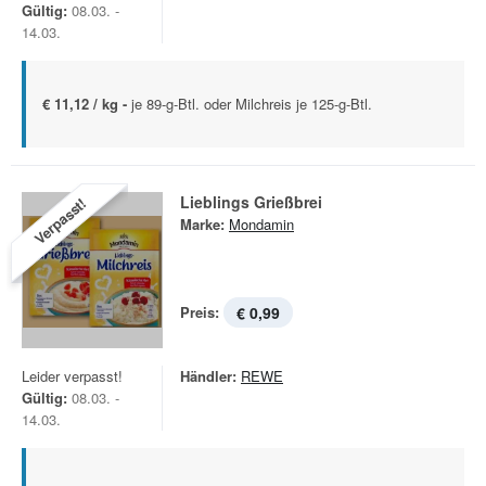
Gültig:
08.03. -
14.03.
€ 11,12 / kg -
je 89-g-Btl. oder Milchreis je 125-g-Btl.
Lieblings Grießbrei
Verpasst!
Marke:
Mondamin
Preis:
€ 0,99
Leider verpasst!
Händler:
REWE
Gültig:
08.03. -
14.03.