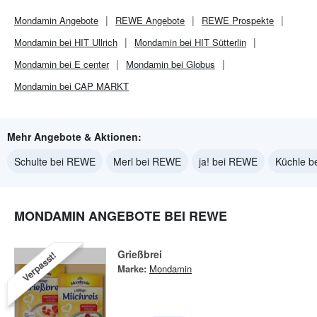
Mondamin
Angebote
REWE
Angebote
REWE
Prospekte
Mondamin bei HIT Ullrich
Mondamin bei HIT Sütterlin
Mondamin bei E center
Mondamin bei Globus
Mondamin bei CAP MARKT
Mehr Angebote & Aktionen:
Schulte bei REWE
Merl bei REWE
ja! bei REWE
Küchle 
MONDAMIN ANGEBOTE BEI REWE
Grießbrei
Verpasst!
Marke:
Mondamin