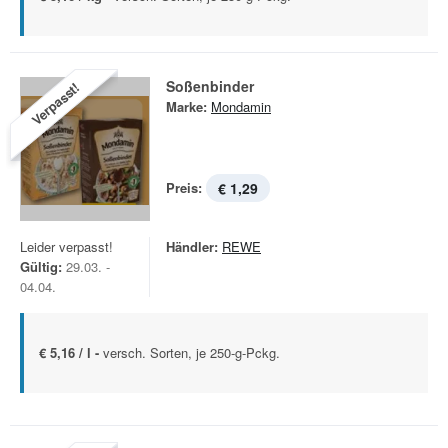
Soßenbinder
Verpasst!
Marke:
Mondamin
Preis:
€ 1,29
Leider verpasst!
Händler:
REWE
Gültig:
29.03. -
04.04.
€ 5,16 / l -
versch. Sorten, je 250-g-Pckg.