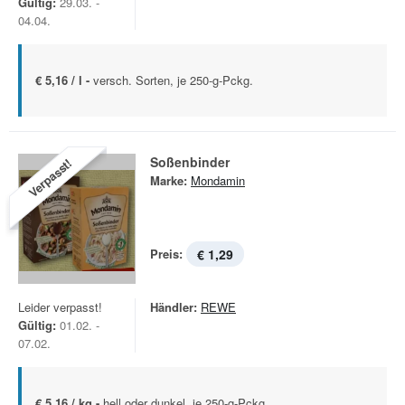
Gültig:
29.03. -
04.04.
€ 5,16 / l -
versch. Sorten, je 250-g-Pckg.
Soßenbinder
Verpasst!
Marke:
Mondamin
Preis:
€ 1,29
Leider verpasst!
Händler:
REWE
Gültig:
01.02. -
07.02.
€ 5,16 / kg -
hell oder dunkel, je 250-g-Pckg.