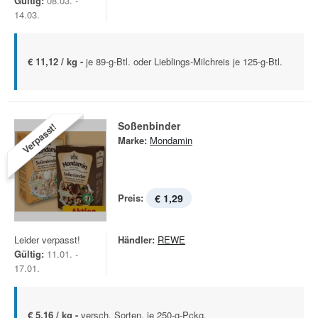
Gültig:
08.03. -
14.03.
€ 11,12 / kg -
je 89-g-Btl. oder Lieblings-Milchreis je 125-g-Btl.
Soßenbinder
Verpasst!
Marke:
Mondamin
Preis:
€ 1,29
Leider verpasst!
Händler:
REWE
Gültig:
11.01. -
17.01.
€ 5,16 / kg -
versch. Sorten, je 250-g-Pckg.