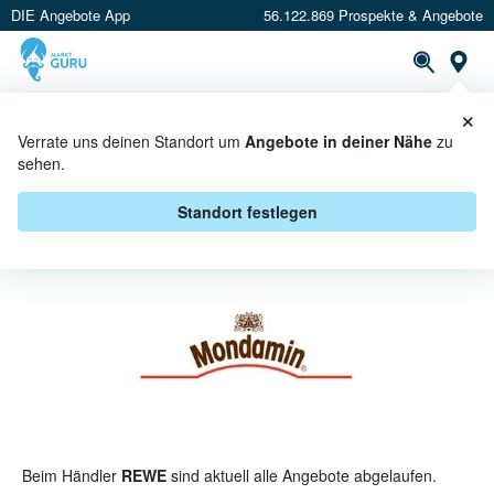
DIE Angebote App
56.122.869 Prospekte & Angebote
St
×
PROSPEKTE
ANGEBOTE
CASHBACK
Verrate uns deinen Standort um
Angebote in deiner Nähe
zu
sehen.
MONDAMIN BEI REWE -
ANGEBOTE & AKTIONEN
Standort festlegen
Beim Händler
REWE
sind aktuell alle Angebote abgelaufen.