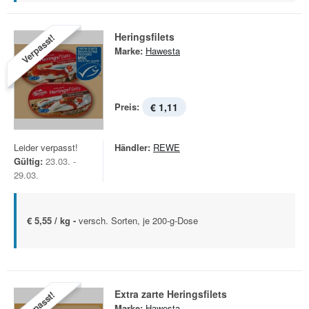
Heringsfilets
Verpasst!
Marke:
Hawesta
Preis:
€ 1,11
Leider verpasst!
Händler:
REWE
Gültig:
23.03. -
29.03.
€ 5,55 / kg -
versch. Sorten, je 200-g-Dose
Extra zarte Heringsfilets
Verpasst!
Marke:
Hawesta