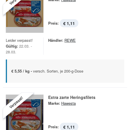
Preis:
€ 1,11
Leider verpasst!
Händler:
REWE
Gültig:
22.03. -
28.03.
€ 5,55 / kg -
versch. Sorten, je 200-g-Dose
Extra zarte Heringsfilets
Verpasst!
Marke:
Hawesta
Preis:
€ 1,11