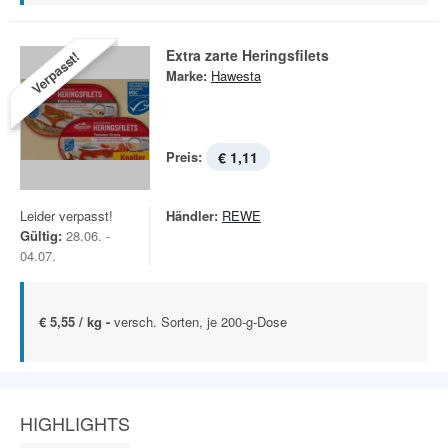
Extra zarte Heringsfilets
Verpasst!
Marke:
Hawesta
Preis:
€ 1,11
Leider verpasst!
Händler:
REWE
Gültig:
28.06. -
04.07.
€ 5,55 / kg -
versch. Sorten, je 200-g-Dose
HIGHLIGHTS