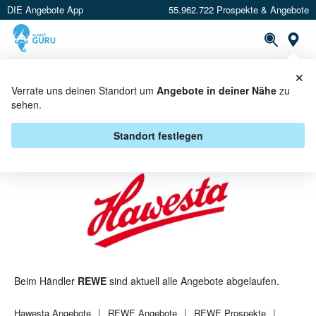
DIE Angebote App
55.962.722 Prospekte & Angebote
St
×
PROSPEKTE
ANGEBOTE
CASHBACK
Verrate uns deinen Standort um
Angebote in deiner Nähe
zu
sehen.
HAWESTA BEI REWE - ANGEBOTE
& AKTIONEN
Standort festlegen
Beim Händler
REWE
sind aktuell alle Angebote abgelaufen.
Hawesta
Angebote
REWE
Angebote
REWE
Prospekte