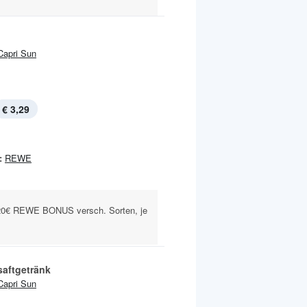
Capri Sun
€ 3,29
:
REWE
0€ REWE BONUS versch. Sorten, je
saftgetränk
Capri Sun