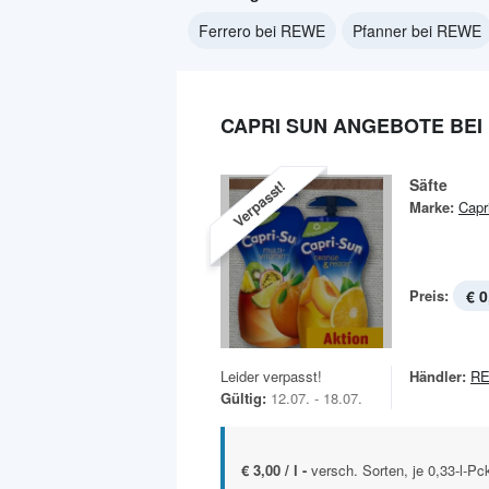
Ferrero bei REWE
Pfanner bei REWE
CAPRI SUN ANGEBOTE BEI
Säfte
Verpasst!
Marke:
Capr
Preis:
€ 0
Leider verpasst!
Händler:
R
Gültig:
12.07. - 18.07.
€ 3,00 / l -
versch. Sorten, je 0,33-l-Pc