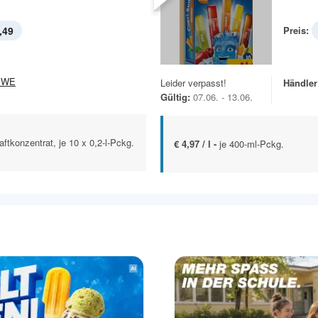
,49
Preis:
EWE
Leider verpasst!
Händler
Gültig:
07.06. - 13.06.
ftkonzentrat, je 10 x 0,2-l-Pckg.
€ 4,97 / l -
je 400-ml-Pckg.