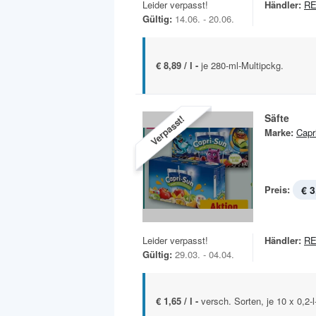
Leider verpasst!
Händler:
R
Gültig:
14.06. - 20.06.
€ 8,89 / l -
je 280-ml-Multipckg.
Säfte
Verpasst!
Marke:
Capr
Preis:
€ 3
Leider verpasst!
Händler:
R
Gültig:
29.03. - 04.04.
€ 1,65 / l -
versch. Sorten, je 10 x 0,2-