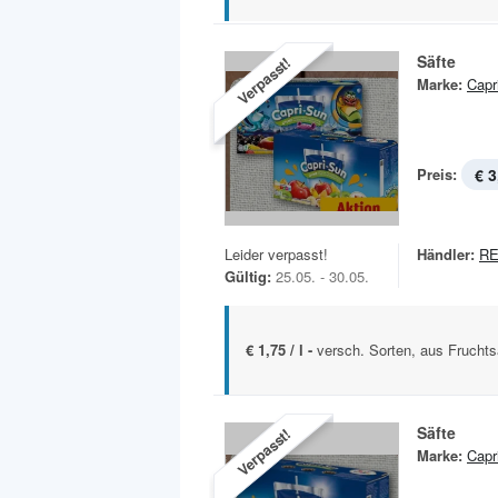
Säfte
Verpasst!
Marke:
Capr
Preis:
€ 3
Leider verpasst!
Händler:
R
Gültig:
25.05. - 30.05.
€ 1,75 / l -
versch. Sorten, aus Fruchtsa
Säfte
Verpasst!
Marke:
Capr