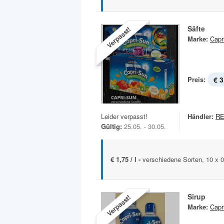
Säfte
Verpasst!
Marke:
Capr
Preis:
€ 3
Leider verpasst!
Händler:
R
Gültig:
25.05. - 30.05.
€ 1,75 / l -
verschiedene Sorten, 10 x 0
Sirup
Verpasst!
Marke:
Capr