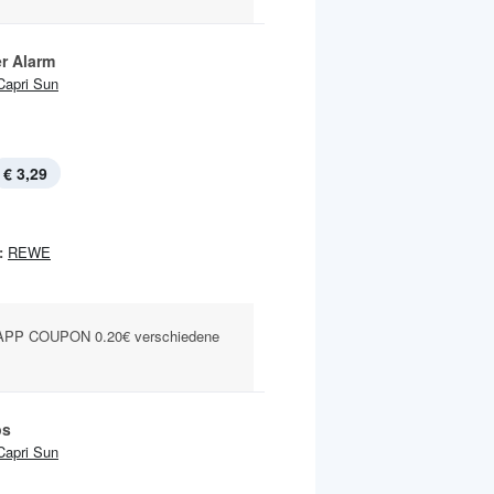
r Alarm
Capri Sun
€ 3,29
:
REWE
PP COUPON 0.20€ verschiedene
ps
Capri Sun