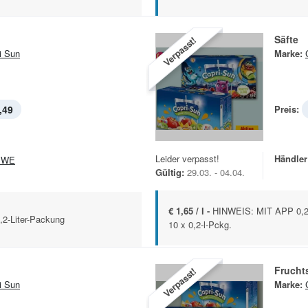
Säfte
Verpasst!
i Sun
Marke:
,49
Preis:
Leider verpasst!
Händler
EWE
Gültig:
29.03. - 04.04.
€ 1,65 / l -
HINWEIS: MIT APP 0,2
,2-Liter-Packung
10 x 0,2-l-Pckg.
Frucht
Verpasst!
i Sun
Marke: