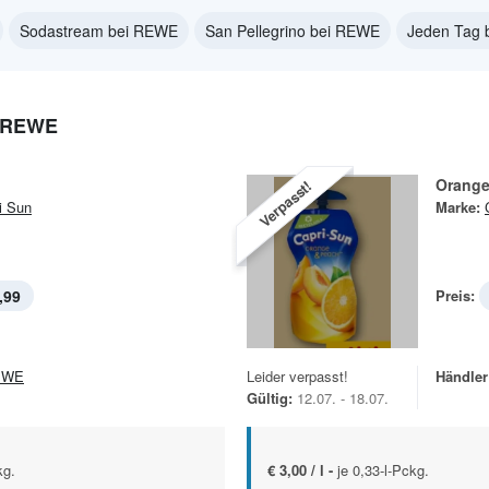
Sodastream bei REWE
San Pellegrino bei REWE
Jeden Tag 
 REWE
Orange
Verpasst!
i Sun
Marke:
,99
Preis:
EWE
Leider verpasst!
Händler
Gültig:
12.07. - 18.07.
kg.
€ 3,00 / l -
je 0,33-l-Pckg.