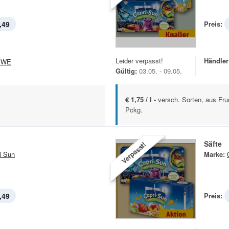
,49
Preis:
Leider verpasst!
Händler
EWE
Gültig:
03.05. - 09.05.
€ 1,75 / l -
versch. Sorten, aus Fruc
Pckg.
Säfte
Verpasst!
i Sun
Marke:
,49
Preis: