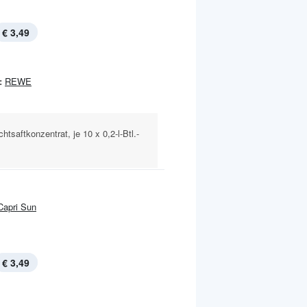
€ 3,49
:
REWE
htsaftkonzentrat, je 10 x 0,2-l-Btl.-
Capri Sun
€ 3,49