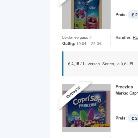
Preis:
€ 2
Leider verpasst!
Händler:
R
Gültig:
19.04. - 25.04.
€ 4,15 / l -
versch. Sorten, je 0,6-l-Fl.
Freezies
Verpasst!
Marke:
Capr
Preis:
€ 2