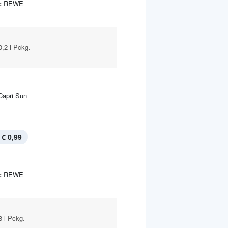
:
REWE
0,2-l-Pckg.
Capri Sun
€ 0,99
:
REWE
3-l-Pckg.