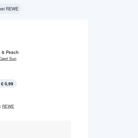
bei REWE
 & Peach
Capri Sun
€ 0,99
:
REWE