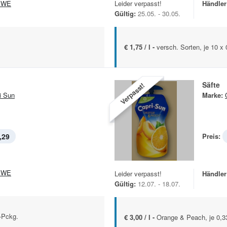
EWE
Leider verpasst!
Händler
Gültig:
25.05. - 30.05.
€ 1,75 / l -
versch. Sorten, je 10 x 
Säfte
Verpasst!
i Sun
Marke:
,29
Preis:
EWE
Leider verpasst!
Händler
Gültig:
12.07. - 18.07.
l-Pckg.
€ 3,00 / l -
Orange & Peach, je 0,3