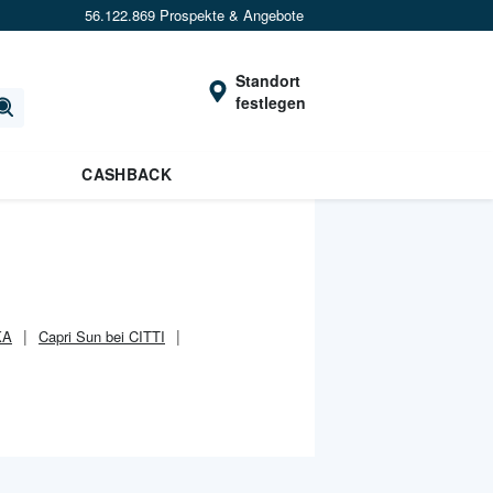
56.122.869 Prospekte & Angebote
Standort
festlegen
CASHBACK
KA
Capri Sun bei CITTI