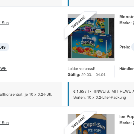
Monste
Verpasst!
i Sun
Marke:
,49
Preis:
EWE
Leider verpasst!
Händler
Gültig:
29.03. - 04.04.
€ 1,65 / l -
HINWEIS: MIT REWE A
ftkonzentrat, je 10 x 0,2-l-Btl.
Sorten, 10 x 0,2-Liter-Packung
Ice Po
Verpasst!
i Sun
Marke: