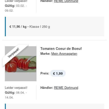
Leider verpasst!
Händler:
REWE Dortmund
Gültig:
03.02. -
09.02.
€ 11,96 / kg -
Klasse I 250 g
Tomaten Coeur de Boeuf
Verpasst!
Marke:
Mein Aromagarten
Preis:
€ 1,99
Leider verpasst!
Händler:
REWE Dortmund
Gültig:
08.04. -
14.04.