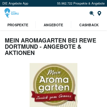
DIE Angebote App
55.962.722 Prospekte & Angebote
St
×
PROSPEKTE
ANGEBOTE
CASHBACK
Verrate uns deinen Standort um
Angebote in deiner Nähe
zu
sehen.
MEIN AROMAGARTEN BEI REWE
DORTMUND - ANGEBOTE &
Standort festlegen
AKTIONEN