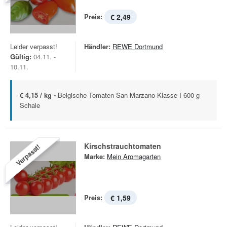
Preis:
€ 2,49
Leider verpasst!
Händler:
REWE Dortmund
Gültig:
04.11. -
10.11.
€ 4,15 / kg -
Belgische Tomaten San Marzano Klasse I 600 g
Schale
Kirschstrauchtomaten
Verpasst!
Marke:
Mein Aromagarten
Preis:
€ 1,59