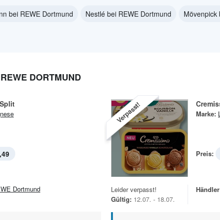
nn bei REWE Dortmund
Nestlé bei REWE Dortmund
Mövenpick
I REWE DORTMUND
Split
Cremis
Verpasst!
nese
Marke:
,49
Preis:
WE Dortmund
Leider verpasst!
Händler
Gültig:
12.07. - 18.07.