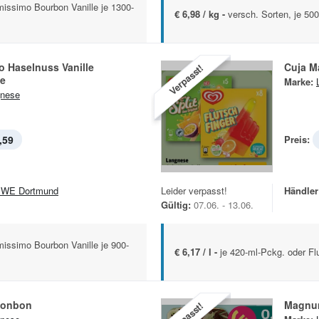
missimo Bourbon Vanille je 1300-
€ 6,98 / kg -
versch. Sorten, je 50
o Haselnuss Vanille
Cuja Ma
Verpasst!
e
Marke:
nese
,59
Preis:
WE Dortmund
Leider verpasst!
Händler
Gültig:
07.06. - 13.06.
issimo Bourbon Vanille je 900-
€ 6,17 / l -
je 420-ml-Pckg. oder Fl
onbon
Magnum
Verpasst!