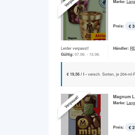
Verpasst!
Marke:
Lang
Preis:
€ 3
Leider verpasst!
Händler:
RE
Gültig:
07.06. - 13.06.
€ 19,56 / l -
versch. Sorten, je 204-ml-
Magnum La
Verpasst!
Marke:
Lang
Preis:
€ 2