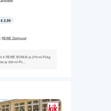
Langnese
€ 2,59
:
REWE Dortmund
0 € REWE BONUS je 270-ml-Pckg.
te je 330-ml-Pc...