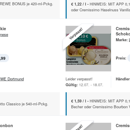
 REWE BONUS je 420-ml-Pckg.
€ 1,22 / l -
HINWEIS: MIT APP 0,1
oder Cremissimo Haselnuss Vanilla
kie
Cremis
Verpasst!
Schoko
nese
Marke:
,99
Preis:
WE Dortmund
Leider verpasst!
Händler
Gültig:
12.07. - 18.07.
€ 1,59 / l -
HINWEIS: MIT APP 0,1
tto Classico je 540-ml-Pckg.
Becher oder Cremissimo Bourbon Va
onbon
Cremis