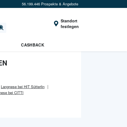
56.199.446 Prospekte & Angebote
Standort
festlegen
CASHBACK
EN
Langnese bei HIT Sütterlin
nese bei CITTI