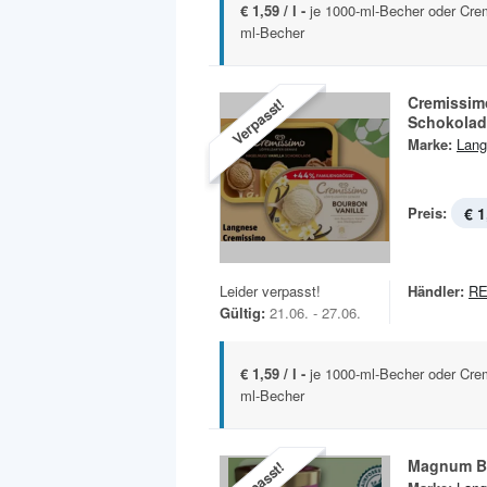
€ 1,59 / l -
je 1000-ml-Becher oder Cre
ml-Becher
Cremissim
Verpasst!
Schokolad
Marke:
Lang
Preis:
€ 1
Leider verpasst!
Händler:
RE
Gültig:
21.06. - 27.06.
€ 1,59 / l -
je 1000-ml-Becher oder Crem
ml-Becher
Magnum B
Verpasst!