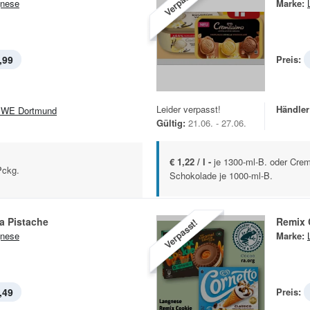
Verpasst!
nese
Marke:
,99
Preis:
Leider verpasst!
Händler
WE Dortmund
Gültig:
21.06. - 27.06.
€ 1,22 / l -
je 1300-ml-B. oder Cre
Pckg.
Schokolade je 1000-ml-B.
 Pistache
Remix 
Verpasst!
nese
Marke:
,49
Preis: