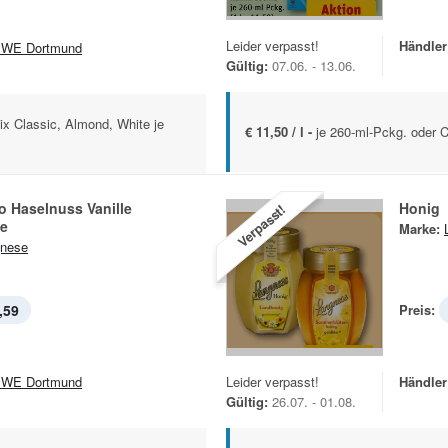
Leider verpasst!
Händler
WE Dortmund
Gültig:
07.06. - 13.06.
ix Classic, Almond, White je
€ 11,50 / l -
je 260-ml-Pckg. oder C
o Haselnuss Vanille
Honig
Verpasst!
e
Marke:
nese
,59
Preis:
WE Dortmund
Leider verpasst!
Händler
Gültig:
26.07. - 01.08.