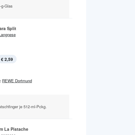
0-g-Glas
ra Split
Langnese
€ 2,59
:
REWE Dortmund
utschfinger je 512-ml-Pckg.
 La Pistache