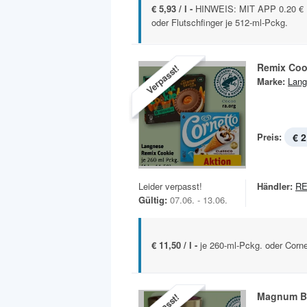
€ 5,93 / l -
HINWEIS: MIT APP 0.20 €
oder Flutschfinger je 512-ml-Pckg.
Remix Coo
Verpasst!
Marke:
Lang
Preis:
€ 2
Leider verpasst!
Händler:
RE
Gültig:
07.06. - 13.06.
€ 11,50 / l -
je 260-ml-Pckg. oder Corne
Magnum B