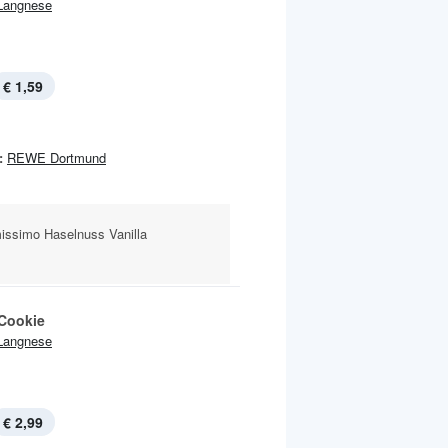
Langnese
€ 1,59
:
REWE Dortmund
missimo Haselnuss Vanilla
Cookie
Langnese
€ 2,99