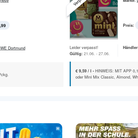
nese
Marke:
,99
Preis:
Leider verpasst!
Händler
WE Dortmund
Gültig:
21.06. - 27.06.
€ 9,59 / l -
HINWEIS: MIT APP 0,1
Pckg.
oder Mini Mix Classic, Almond, Whi