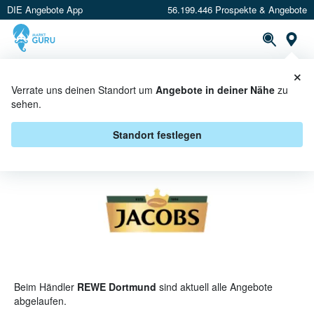
DIE Angebote App
56.199.446 Prospekte & Angebote
St
×
PROSPEKTE
ANGEBOTE
CASHBACK
Verrate uns deinen Standort um
Angebote in deiner Nähe
zu
sehen.
JACOBS BEI REWE DORTMUND -
ANGEBOTE & AKTIONEN
Standort festlegen
Beim Händler
REWE Dortmund
sind aktuell alle Angebote
abgelaufen.