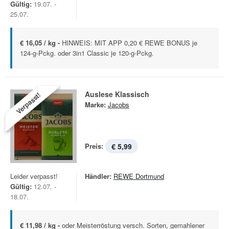
Gültig:
19.07. -
25.07.
€ 16,05 / kg -
HINWEIS: MIT APP 0,20 € REWE BONUS je
124-g-Pckg. oder 3in1 Classic je 120-g-Pckg.
Auslese Klassisch
Verpasst!
Marke:
Jacobs
Preis:
€ 5,99
Leider verpasst!
Händler:
REWE Dortmund
Gültig:
12.07. -
18.07.
€ 11,98 / kg -
oder Meisterröstung versch. Sorten, gemahlener