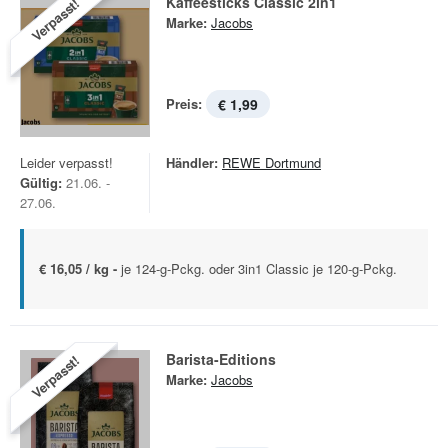
Kaffeesticks Classic 2in1
Verpasst!
Marke:
Jacobs
Preis:
€ 1,99
Leider verpasst!
Händler:
REWE Dortmund
Gültig:
21.06. -
27.06.
€ 16,05 / kg -
je 124-g-Pckg. oder 3in1 Classic je 120-g-Pckg.
Barista-Editions
Verpasst!
Marke:
Jacobs