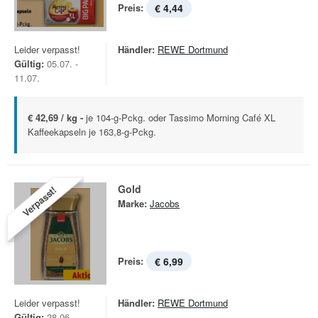
Preis:
€ 4,44
Leider verpasst!
Händler:
REWE Dortmund
Gültig:
05.07. -
11.07.
€ 42,69 / kg -
je 104-g-Pckg. oder Tassimo Morning Café XL
Kaffeekapseln je 163,8-g-Pckg.
Gold
Verpasst!
Marke:
Jacobs
Preis:
€ 6,99
Leider verpasst!
Händler:
REWE Dortmund
Gültig:
28.06. -