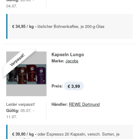
04.07.
€ 34,95 / kg -
löslicher Bohnenkaffee, je 200-g-Glas
Kapseln Lungo
Verpasst!
Marke:
Jacobs
Preis:
€ 3,99
Leider verpasst!
Händler:
REWE Dortmund
Gültig:
05.07. -
11.07.
€ 39,90 / kg -
oder Espresso 20 Kapseln, versch. Sorten, je