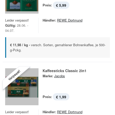
Preis:
€ 5,99
Leider verpasst!
Händler:
REWE Dortmund
Gültig:
28.06. -
04.07.
€ 11,98 / kg -
versch. Sorten, gemahlener Bohnenkaffee, je 500-
g-Pckg.
Kaffeesticks Classic 2in1
Verpasst!
Marke:
Jacobs
Preis:
€ 1,99
Leider verpasst!
Händler:
REWE Dortmund