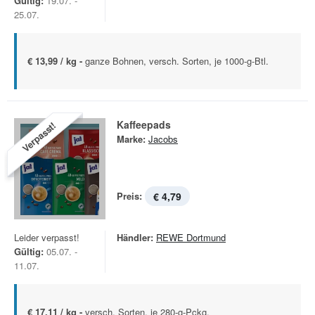
Gültig:
19.07. -
25.07.
€ 13,99 / kg -
ganze Bohnen, versch. Sorten, je 1000-g-Btl.
Kaffeepads
Verpasst!
Marke:
Jacobs
Preis:
€ 4,79
Leider verpasst!
Händler:
REWE Dortmund
Gültig:
05.07. -
11.07.
€ 17,11 / kg -
versch. Sorten, je 280-g-Pckg.