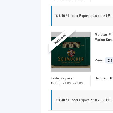
€ 1,40 / l -
oder Export je 20 x 0,5-l-Fl
Meister-Pi
Verpasst!
Marke:
Sch
Preis:
€ 1
Leider verpasst!
Händler:
RE
Gültig:
21.06. - 27.06.
€ 1,40 / l -
oder Export je 20 x 0,5-l-Fl