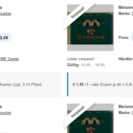
ls
Meister
Verpasst!
mucker
Marke:
3,49
Preis:
WE Center
Leider verpasst!
Händler
Gültig:
10.05. - 16.05.
.-Kasten zzgl. 3.10 Pfand
€ 1,40 / l -
oder Export je 20 x 0,5l
ls
Meister
Verpasst!
mucker
Marke: