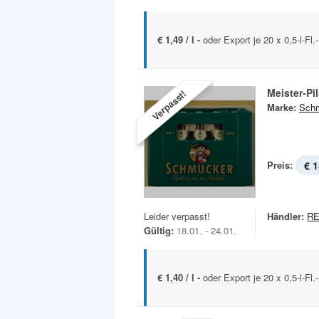
€ 1,49 / l -
oder Export je 20 x 0,5-l-Fl
Meister-Pi
Verpasst!
Marke:
Sch
Preis:
€ 1
Leider verpasst!
Händler:
RE
Gültig:
18.01. - 24.01.
€ 1,40 / l -
oder Export je 20 x 0,5-l-Fl