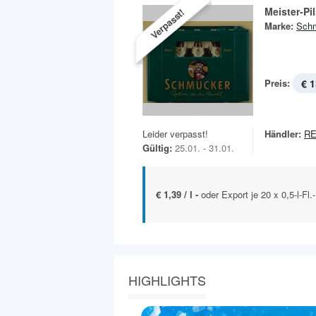
Meister-Pi
Verpasst!
Marke:
Sch
Preis:
€ 1
Leider verpasst!
Händler:
RE
Gültig:
25.01. - 31.01.
€ 1,39 / l -
oder Export je 20 x 0,5-l-Fl
HIGHLIGHTS