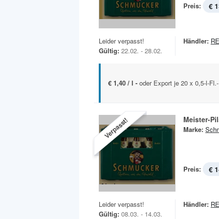
Preis:
€ 1
Leider verpasst!
Händler:
RE
Gültig:
22.02. - 28.02.
€ 1,40 / l -
oder Export je 20 x 0,5-l-Fl
Meister-Pi
Verpasst!
Marke:
Sch
Preis:
€ 1
Leider verpasst!
Händler:
RE
Gültig:
08.03. - 14.03.