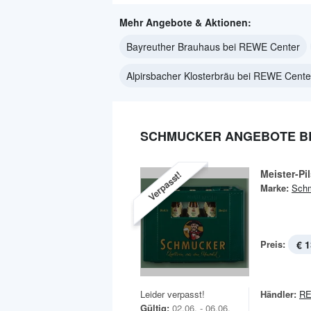
Mehr Angebote & Aktionen:
Bayreuther Brauhaus bei REWE Center
Alpirsbacher Klosterbräu bei REWE Cente
SCHMUCKER ANGEBOTE BE
Meister-Pi
Verpasst!
Marke:
Sch
Preis:
€ 1
Leider verpasst!
Händler:
RE
Gültig:
02.06. - 06.06.