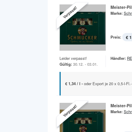
Meister-Pi
Verpasst!
Marke:
Sch
Preis:
€ 1
Leider verpasst!
Händler:
RE
Gültig:
30.12. - 03.01.
€ 1,34 / l -
oder Export je 20 x 0,5-l-Fl
Meister-Pi
Verpasst!
Marke:
Sch