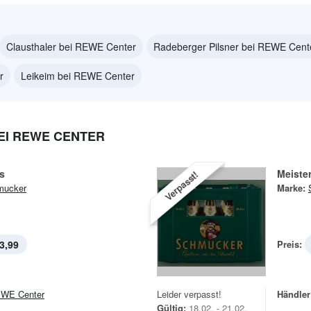
Clausthaler bei REWE Center
Radeberger Pilsner bei REWE Cent
r
Leikeim bei REWE Center
I REWE CENTER
ls
Meister
Verpasst!
mucker
Marke:
3,99
Preis:
WE Center
Leider verpasst!
Händler
Gültig:
18.02. - 21.02.