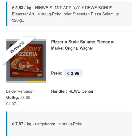
€ 5,53 / kg -
HINWEIS: MIT APP 0,20 € REWE BONUS
Elsässer Art, je 360-g-Pckg. oder Steinofen Pizza Salami je
320-g...
Pizzeria Style Salame Piccante
Verpasst!
Marke:
Original Wagner
Preis:
€ 2,99
Leider verpasst!
Händler:
REWE Center
Gültig:
28.06. -
04.07.
€ 7,87 / kg -
tiefgefroren, je 380-g-Pckg.