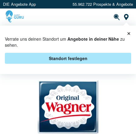
DIE Angebote App
55.962.722 Prospekte & Angebote
St
×
PROSPEKTE
ANGEBOTE
CASHBACK
Verrate uns deinen Standort um
Angebote in deiner Nähe
zu
sehen.
ORIGINAL WAGNER BEI REWE
CENTER - ANGEBOTE &
Standort festlegen
AKTIONEN