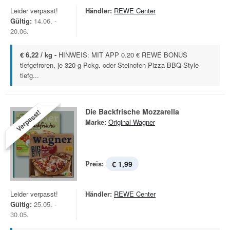
Leider verpasst!
Händler:
REWE Center
Gültig:
14.06. -
20.06.
€ 6,22 / kg -
HINWEIS: MIT APP 0.20 € REWE BONUS
tiefgefroren, je 320-g-Pckg. oder Steinofen Pizza BBQ-Style
tiefg...
Die Backfrische Mozzarella
Verpasst!
Marke:
Original Wagner
Preis:
€ 1,99
Leider verpasst!
Händler:
REWE Center
Gültig:
25.05. -
30.05.