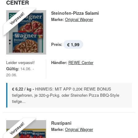
CENTER
Steinofen-Pizza Salami
Verpasst!
Marke:
Original Wagner
Preis:
€ 1,99
Leider verpasst!
Händler:
REWE Center
Gültig:
14.06. -
20.06.
€ 6,22 / kg -
HINWEIS: MIT APP 0,20€ REWE BONUS
tiefgefroren, je 320-g-Pckg. oder Steinofen Pizza BBQ-Style
tiefge...
Rustipani
Verpasst!
Marke:
Original Wagner