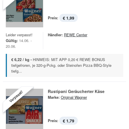
Preis:
€ 1,99
Leider verpasst!
Händler:
REWE Center
Gültig:
14.06. -
20.06.
€ 6,22 / kg -
HINWEIS: MIT APP 0,20 € REWE BONUS
tiefgefroren, je 320-g-Pckg. oder Steinofen Pizza BBQ-Style
tiefg...
Rustipani Geräucherter Käse
Verpasst!
Marke:
Original Wagner
Preis:
€ 1,79