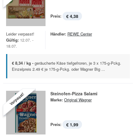
Preis:
€ 4,38
Leider verpasst!
Händler:
REWE Center
Gültig:
12.07. -
18.07.
€ 8,34 / kg -
geräucherte Käse tiefgefroren, je 3 x 175-g-Pckg.
Einzelpreis 2.49 € je 175-g-Pckg. oder Wagner Big ...
Steinofen-Pizza Salami
Verpasst!
Marke:
Original Wagner
Preis:
€ 1,99