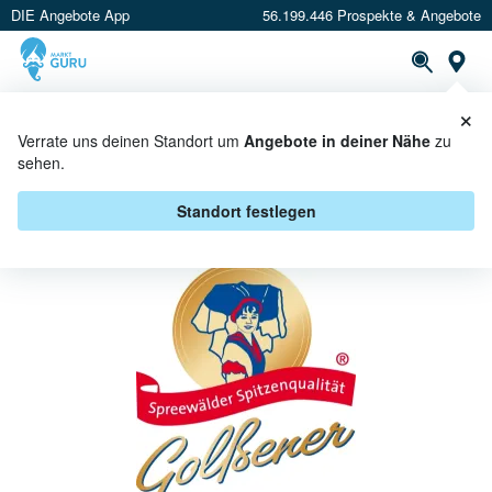
DIE Angebote App
56.199.446 Prospekte & Angebote
St
×
PROSPEKTE
ANGEBOTE
CASHBACK
Verrate uns deinen Standort um
Angebote in deiner Nähe
zu
sehen.
GOLSSENER BEI REWE CENTER - A
NGEBOTE & AKTIONEN
Standort festlegen