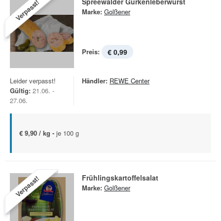
Spreewälder Gurkenleberwurst
Verpasst!
Marke:
Golßener
Preis:
€ 0,99
Leider verpasst!
Händler:
REWE Center
Gültig:
21.06. -
27.06.
€ 9,90 / kg -
je 100 g
Frühlingskartoffelsalat
Verpasst!
Marke:
Golßener