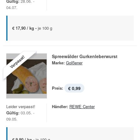
Gültig:
28.06. -
04.07.
€ 17,90 / kg -
je 100 g
Spreewälder Gurkenleberwurst
Verpasst!
Marke:
Golßener
Preis:
€ 0,99
Leider verpasst!
Händler:
REWE Center
Gültig:
03.05. -
09.05.
€ 9,90 / kg -
je 100 g