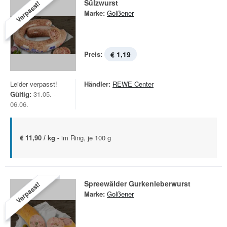
Sülzwurst
Verpasst!
Marke:
Golßener
Preis:
€ 1,19
Leider verpasst!
Händler:
REWE Center
Gültig:
31.05. -
06.06.
€ 11,90 / kg -
im Ring, je 100 g
Spreewälder Gurkenleberwurst
Verpasst!
Marke:
Golßener