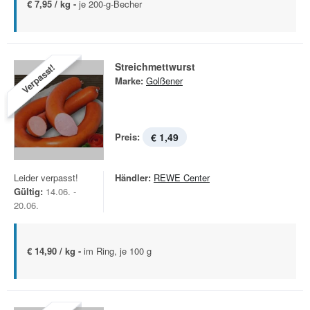
€ 7,95 / kg -
je 200-g-Becher
Streichmettwurst
Verpasst!
Marke:
Golßener
Preis:
€ 1,49
Leider verpasst!
Händler:
REWE Center
Gültig:
14.06. -
20.06.
€ 14,90 / kg -
im Ring, je 100 g