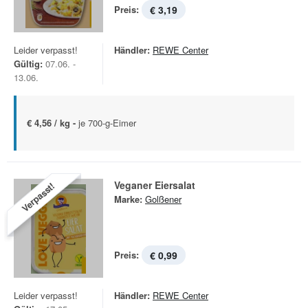
Preis:
€ 3,19
Leider verpasst!
Händler:
REWE Center
Gültig:
07.06. -
13.06.
€ 4,56 / kg -
je 700-g-Eimer
Veganer Eiersalat
Verpasst!
Marke:
Golßener
Preis:
€ 0,99
Leider verpasst!
Händler:
REWE Center