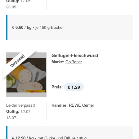
Gültig:
17.05. -
23.05.
€ 6,60 / kg -
je 150-g-Becher
Geflügel-Fleischwurst
Verpasst!
Marke:
Golßener
Preis:
€ 1,29
Leider verpasst!
Händler:
REWE Center
Gültig:
12.07. -
18.07.
€ 12,90 / kg -
mit Gurke und Dill, je 100 g