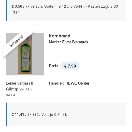
€ 0,50 / l -
versch. Sorten, je 12 x 0,75-l-Fl.- Kasten zzgl. 3.30
Pfan
Kornbrand
Verpasst!
Marke:
Fürst Bismarck
Preis:
€ 7,99
Leider verpasst!
Händler:
REWE Center
Gültig:
29.03. -
04.04.
€ 11,41 / l -
38% Vol., je 0,7-l-Fl.