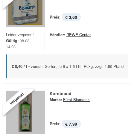
Preis:
€ 3,60
Leider verpasst!
Händler:
REWE Center
Gültig:
08.03. -
14.03.
€ 0,40 / l -
versch. Sorten, je 6 x 1,5-l-Fl.-Pckg. zzgl. 1.50 Pfand
Kornbrand
Verpasst!
Marke:
Fürst Bismarck
Preis:
€ 7,99