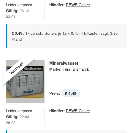
Leider verpasst!
Händler:
REWE Center
Gültig:
28.12. -
03.01.
€ 0,49 / l -
versch. Sorten, je 12 x 0,75-l-Fl.-Kasten zzgl. 3.30
Pfand
Mineralwasser
Verpasst!
Marke:
Fürst Bismarck
Preis:
€ 4,49
Leider verpasst!
Händler:
REWE Center
Gültig:
22.03. -
28.03.