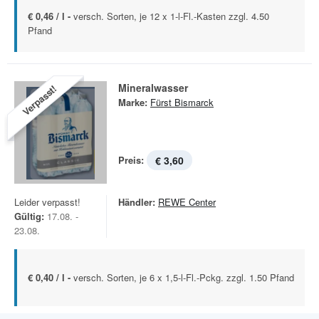
€ 0,46 / l -
versch. Sorten, je 12 x 1-l-Fl.-Kasten zzgl. 4.50
Pfand
Mineralwasser
Verpasst!
Marke:
Fürst Bismarck
Preis:
€ 3,60
Leider verpasst!
Händler:
REWE Center
Gültig:
17.08. -
23.08.
€ 0,40 / l -
versch. Sorten, je 6 x 1,5-l-Fl.-Pckg. zzgl. 1.50 Pfand