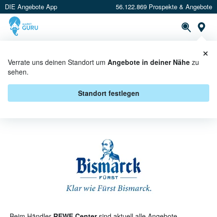
DIE Angebote App
56.122.869 Prospekte & Angebote
St
×
PROSPEKTE
ANGEBOTE
CASHBACK
Verrate uns deinen Standort um
Angebote in deiner Nähe
zu
sehen.
FÜRST BISMARCK BEI REWE
CENTER - ANGEBOTE &
Standort festlegen
AKTIONEN
Beim Händler
REWE Center
sind aktuell alle Angebote