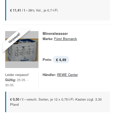
€ 11,41 / l -
38% Vol., je 0,7-l-Fl.
Mineralwasser
Verpasst!
Marke:
Fürst Bismarck
Preis:
€ 4,49
Leider verpasst!
Händler:
REWE Center
Gültig:
25.05. -
30.05.
€ 0,50 / l -
versch. Sorten, je 12 x 0,75-l-Fl.-Kasten zzgl. 3.30
Pfand