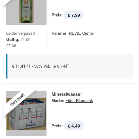
Preis:
€ 7,99
Leider verpasst!
Händler:
REWE Center
Gültig:
21.06. -
27.06.
€ 11,41 / l -
38% Vol., je 0,7-l-Fl.
Mineralwasser
Verpasst!
Marke:
Fürst Bismarck
Preis:
€ 4,49