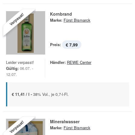
Kornbrand
Verpasst!
Marke:
Fürst Bismarck
Preis:
€ 7,99
Leider verpasst!
Händler:
REWE Center
Gültig:
06.07. -
12.07.
€ 11,41 / l -
38% Vol., je 0,7-l-Fl.
Mineralwasser
Verpasst!
Marke:
Fürst Bismarck