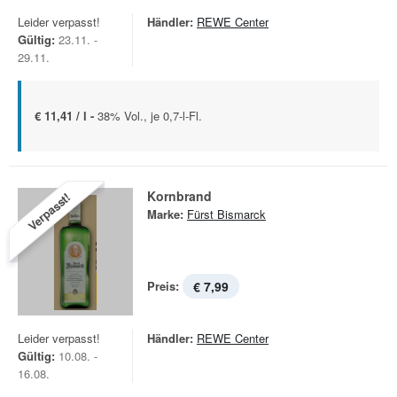
Leider verpasst!
Händler:
REWE Center
Gültig:
23.11. -
29.11.
€ 11,41 / l -
38% Vol., je 0,7-l-Fl.
Kornbrand
Verpasst!
Marke:
Fürst Bismarck
Preis:
€ 7,99
Leider verpasst!
Händler:
REWE Center
Gültig:
10.08. -
16.08.