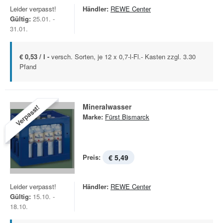
Leider verpasst!
Händler:
REWE Center
Gültig:
25.01. -
31.01.
€ 0,53 / l -
versch. Sorten, je 12 x 0,7-l-Fl.- Kasten zzgl. 3.30
Pfand
Mineralwasser
Verpasst!
Marke:
Fürst Bismarck
Preis:
€ 5,49
Leider verpasst!
Händler:
REWE Center
Gültig:
15.10. -
18.10.