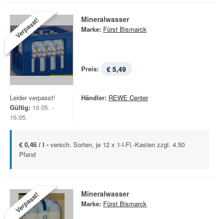
Mineralwasser
Verpasst!
Marke:
Fürst Bismarck
Preis:
€ 5,49
Leider verpasst!
Händler:
REWE Center
Gültig:
10.05. -
16.05.
€ 0,46 / l -
versch. Sorten, je 12 x 1-l-Fl.-Kasten zzgl. 4.50
Pfand
Mineralwasser
Verpasst!
Marke:
Fürst Bismarck