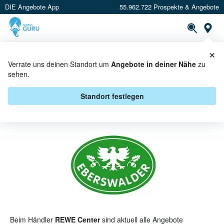
DIE Angebote App
55.962.722 Prospekte & Angebote
St
×
PROSPEKTE
ANGEBOTE
CASHBACK
Verrate uns deinen Standort um
Angebote in deiner Nähe
zu
sehen.
EBERSWALDER BEI REWE
CENTER - ANGEBOTE &
Standort festlegen
AKTIONEN
Beim Händler
REWE Center
sind aktuell alle Angebote