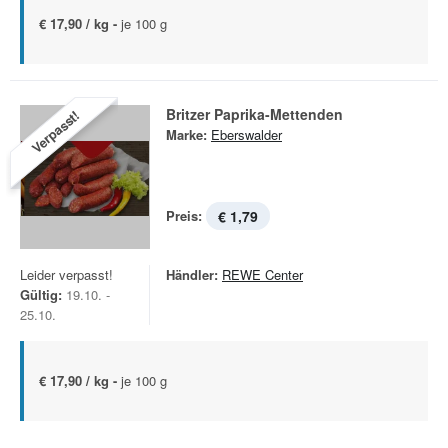
€ 17,90 / kg -
je 100 g
Britzer Paprika-Mettenden
Verpasst!
Marke:
Eberswalder
Preis:
€ 1,79
Leider verpasst!
Händler:
REWE Center
Gültig:
19.10. -
25.10.
€ 17,90 / kg -
je 100 g