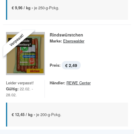
€ 9,96 / kg -
je 250-g-Pckg.
Rindswürstchen
Verpasst!
Marke:
Eberswalder
Preis:
€ 2,49
Leider verpasst!
Händler:
REWE Center
Gültig:
22.02. -
28.02.
€ 12,45 / kg -
je 200-g-Pckg.