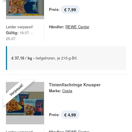
Preis:
€ 7,99
Leider verpasst!
Händler:
REWE Center
Gültig:
19.07. -
25.07.
€ 37,16 / kg -
tiefgefroren, je 215-g-Btl.
Tintenfischringe Knusper
Verpasst!
Marke:
Costa
Preis:
€ 4,99
Leider verpasst!
Händler:
REWE Center