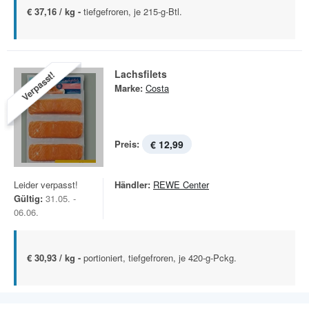
€ 37,16 / kg -
tiefgefroren, je 215-g-Btl.
Lachsfilets
Verpasst!
Marke:
Costa
Preis:
€ 12,99
Leider verpasst!
Händler:
REWE Center
Gültig:
31.05. -
06.06.
€ 30,93 / kg -
portioniert, tiefgefroren, je 420-g-Pckg.