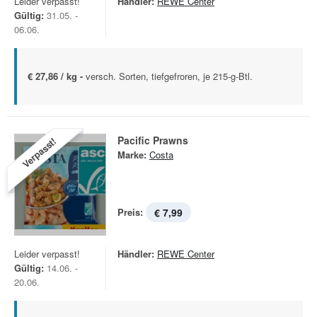
Leider verpasst!
Händler:
REWE Center
Gültig:
31.05. -
06.06.
€ 27,86 / kg -
versch. Sorten, tiefgefroren, je 215-g-Btl.
Pacific Prawns
Verpasst!
Marke:
Costa
Preis:
€ 7,99
Leider verpasst!
Händler:
REWE Center
Gültig:
14.06. -
20.06.