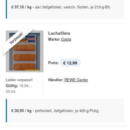
€ 37,16 / kg -
asc tiefgefroren, versch. Sorten, je 215-g-Btl.
Lachsfilets
Verpasst!
Marke:
Costa
Preis:
€ 12,99
Leider verpasst!
Händler:
REWE Center
Gültig:
19.04. -
25.04.
€ 30,93 / kg -
portioniert, tiefgefroren, je 420-g-Pckg.