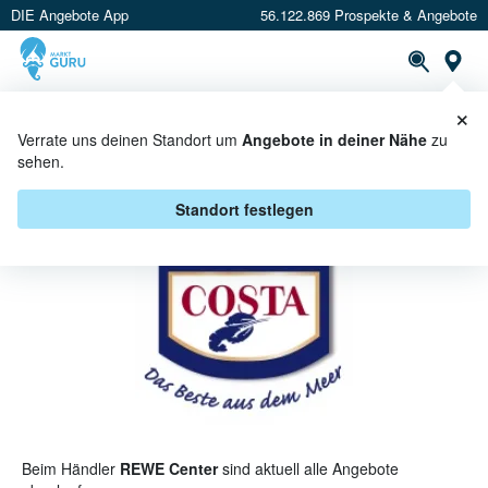
DIE Angebote App
56.122.869 Prospekte & Angebote
St
×
PROSPEKTE
ANGEBOTE
CASHBACK
Verrate uns deinen Standort um
Angebote in deiner Nähe
zu
sehen.
COSTA BEI REWE CENTER -
ANGEBOTE & AKTIONEN
Standort festlegen
Beim Händler
REWE Center
sind aktuell alle Angebote