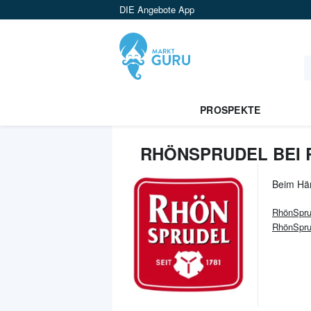
DIE Angebote App
PROSPEKTE
RHÖNSPRUDEL BEI 
Beim Hä
RhönSpru
RhönSpru