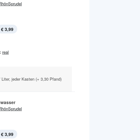
RhönSprudel
€ 3,99
:
real
 Liter, jeder Kasten (+ 3,30 Pfand)
lwasser
RhönSprudel
€ 3,99