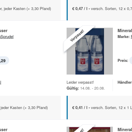
er, jeder Kasten (+ 3,30 Pfand)
€ 0,47 / l -
versch. Sorten, 12 x 0,7
sser
Minera
Verpasst!
Sprudel
Marke:
,29
Preis:
l
Leider verpasst!
Händler
Gültig:
14.08. - 20.08.
, jeder Kasten (+ 3,30 Pfand)
€ 0,41 / l -
versch. Sorten, 12 x 1 L
sser
Minera