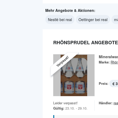
Mehr Angebote & Aktionen:
Nestlé bei real
Oettinger bei real
m&
RHÖNSPRUDEL ANGEBOTE 
Mineralwa
Verpasst!
Marke:
Rhön
Preis:
€ 3
Leider verpasst!
Händler:
rea
Gültig:
23.10. - 29.10.