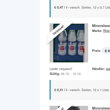
€ 0,47 / l -
versch. Sorten, 12 x 0,7 Lit
Mineralwa
Verpasst!
Marke:
Rhön
Preis:
€ 4
Leider verpasst!
Händler:
rea
Gültig:
04.12. - 10.12.
€ 0,41 / l -
versch. Sorten, 12 x 1 Liter
Mineralwa