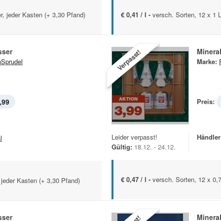
er, jeder Kasten (+ 3,30 Pfand)
€ 0,41 / l -
versch. Sorten, 12 x 1 L
sser
Minera
Verpasst!
Sprudel
Marke:
,99
Preis:
Leider verpasst!
Händler
l
Gültig:
18.12. - 24.12.
€ 0,47 / l -
versch. Sorten, 12 x 0,7
, jeder Kasten (+ 3,30 Pfand)
sser
Minera