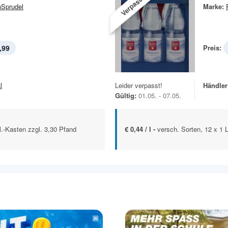
Verpasst!
Sprudel
Marke:
,99
Preis:
l
Leider verpasst!
Händler
Gültig:
01.05. - 07.05.
Fl.-Kasten zzgl. 3,30 Pfand
€ 0,44 / l -
versch. Sorten, 12 x 1 L