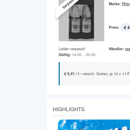
Verpasst!
Marke:
Rhön
Preis:
€ 4
Leider verpasst!
Händler:
rea
Gültig:
14.05. - 20.05.
€ 0,41 / l -
versch. Sorten, je 12 x 1-l-
HIGHLIGHTS