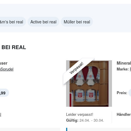
m's bei real
Active bei real
Müller bei real
BEI REAL
sser
Minera
Verpasst!
Sprudel
Marke:
,99
Preis:
l
Leider verpasst!
Händler
Gültig:
24.04. - 30.04.