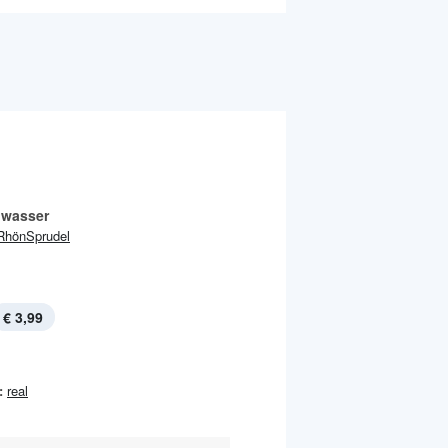
lwasser
RhönSprudel
€ 3,99
:
real