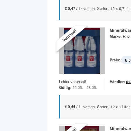
€ 0,47 / l -
versch. Sorten, 12 x 0,7 Lit
Mineralwa
Verpasst!
Marke:
Rhön
Preis:
€ 5
Leider verpasst!
Händler:
rea
Gültig:
22.05. - 28.05.
€ 0,44 / l -
versch. Sorten, 12 x 1 Liter
Mineralwa