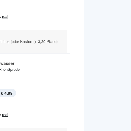
:
real
 Liter, jeder Kasten (+ 3,30 Pfand)
lwasser
RhönSprudel
€ 4,99
:
real