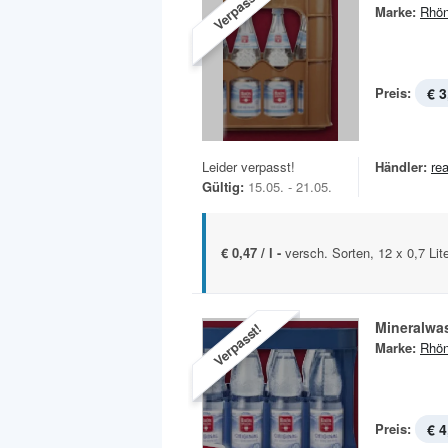
Verpasst!
Marke:
Rhön
Preis:
€ 3
Leider verpasst!
Händler:
rea
Gültig:
15.05. - 21.05.
€ 0,47 / l -
versch. Sorten, 12 x 0,7 Lit
Mineralwa
Verpasst!
Marke:
Rhön
Preis:
€ 4