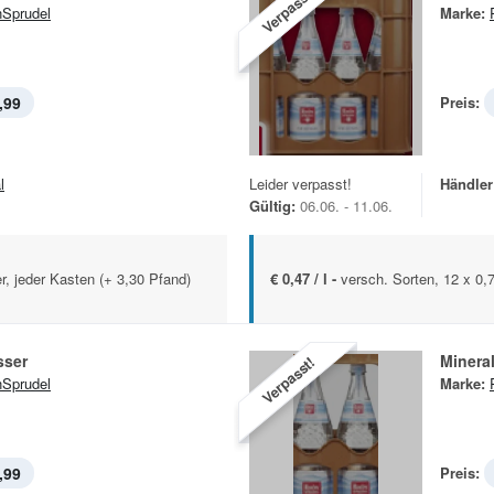
Verpasst!
Sprudel
Marke:
,99
Preis:
l
Leider verpasst!
Händler
Gültig:
06.06. - 11.06.
er, jeder Kasten (+ 3,30 Pfand)
€ 0,47 / l -
versch. Sorten, 12 x 0,7
sser
Minera
Verpasst!
Sprudel
Marke:
,99
Preis: