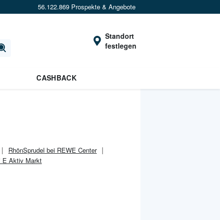
56.122.869 Prospekte & Angebote
Standort
festlegen
CASHBACK
RhönSprudel bei REWE Center
 E Aktiv Markt