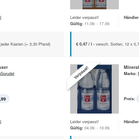
l
Leider verpasst!
Händler
Gültig:
11.09. - 17.09.
, jeder Kasten (+ 3,30 Pfand)
€ 0,47 / l -
versch. Sorten, 12 x 0,7
sser
Minera
Verpasst!
Sprudel
Marke:
,99
Preis:
l
Leider verpasst!
Händler
Gültig:
04.09. - 10.09.