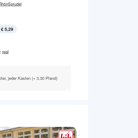
RhönSprudel
€ 5,29
:
real
iter, jeder Kasten (+ 3,30 Pfand)