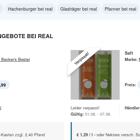
l
Hachenburger bei real
Glashäger bei real
Pfanner bei real
NGEBOTE BEI REAL
Saft
Verpasst!
 Becker's Bester
Marke:
,99
Preis:
l
Leider verpasst!
Händler
Gültig:
01.08. - 07.08.
l.-Kasten zzgl. 2,40 Pfand
€ 1,29 / l -
oder Nektare versch. So