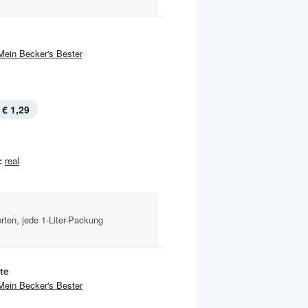
Mein Becker's Bester
€ 1,29
:
real
rten, jede 1-Liter-Packung
te
Mein Becker's Bester