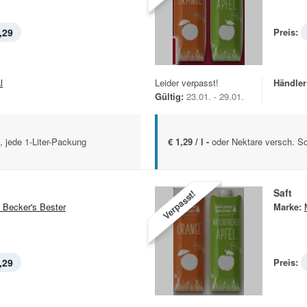
,29
Preis:
l
Leider verpasst!
Händler
Gültig:
23.01. - 29.01.
, jede 1-Liter-Packung
€ 1,29 / l -
oder Nektare versch. So
Saft
Verpasst!
 Becker's Bester
Marke:
,29
Preis: