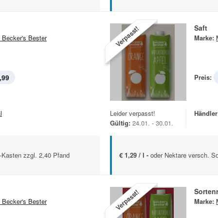
Saft
Verpasst!
 Becker's Bester
Marke:
,99
Preis:
l
Leider verpasst!
Händler
Gültig:
24.01. - 30.01.
l.-Kasten zzgl. 2,40 Pfand
€ 1,29 / l -
oder Nektare versch. So
Sortenr
Verpasst!
 Becker's Bester
Marke: