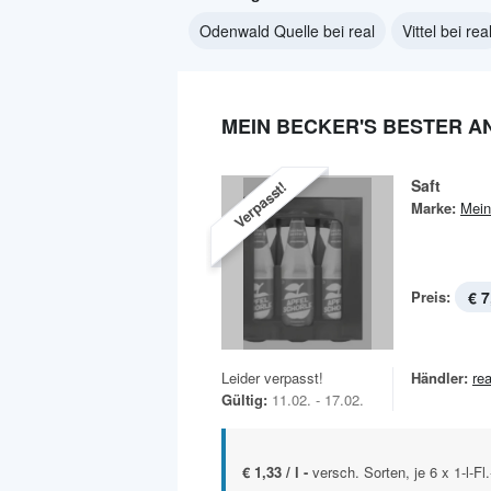
Odenwald Quelle bei real
Vittel bei rea
MEIN BECKER'S BESTER A
Saft
Verpasst!
Marke:
Mein
Preis:
€ 7
Leider verpasst!
Händler:
rea
Gültig:
11.02. - 17.02.
€ 1,33 / l -
versch. Sorten, je 6 x 1-l-F