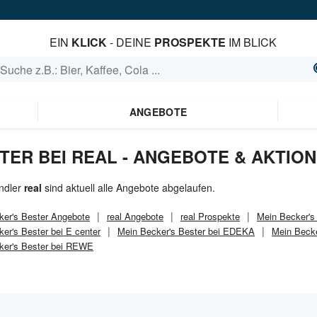
EIN
KLICK
- DEINE
PROSPEKTE
IM BLICK
ANGEBOTE
TER BEI REAL - ANGEBOTE & AKTIO
ndler
real
sind aktuell alle Angebote abgelaufen.
er's Bester
Angebote
real
Angebote
real
Prospekte
Mein Becker's
er's Bester bei E center
Mein Becker's Bester bei EDEKA
Mein Becke
ker's Bester bei REWE