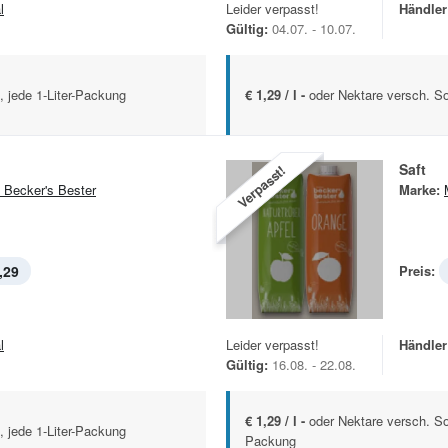
l
Leider verpasst!
Händler
Gültig:
04.07. - 10.07.
, jede 1-Liter-Packung
€ 1,29 / l -
oder Nektare versch. So
Saft
Verpasst!
 Becker's Bester
Marke:
,29
Preis:
l
Leider verpasst!
Händler
Gültig:
16.08. - 22.08.
€ 1,29 / l -
oder Nektare versch. Sor
, jede 1-Liter-Packung
Packung