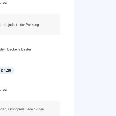
:
real
rten, jede 1-Liter-Packung
Mein Becker's Bester
€ 1,29
:
real
ten, Grundpreis: jede 1-Liter-