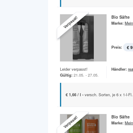
Bio Säfte
Verpasst!
Marke:
Mein
Preis:
€ 9
Leider verpasst!
Händler:
rea
Gültig:
21.05. - 27.05.
€ 1,66 / l -
versch. Sorten, je 6 x 1-l-F
Bio Säfte
Verpasst!
Marke:
Mein