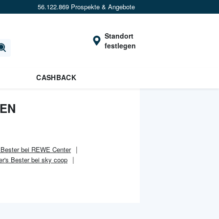
56.122.869 Prospekte & Angebote
Standort
festlegen
CASHBACK
NEN
 Bester bei REWE Center
r's Bester bei sky coop