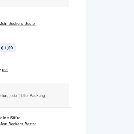
Mein Becker's Bester
€ 1,29
:
real
rten, jede 1-Liter-Packung
eine Säfte
Mein Becker's Bester