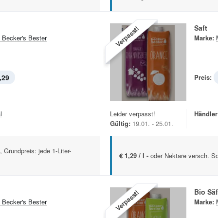
Saft
Verpasst!
 Becker's Bester
Marke:
,29
Preis:
l
Leider verpasst!
Händler
Gültig:
19.01. - 25.01.
 Grundpreis: jede 1-Liter-
€ 1,29 / l -
oder Nektare versch. So
Bio Säf
Verpasst!
 Becker's Bester
Marke: