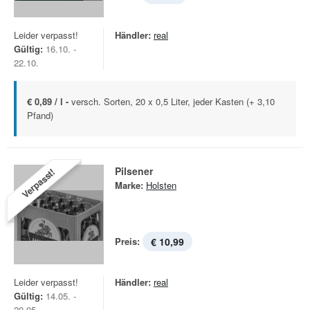
Leider verpasst!
Händler:
real
Gültig:
16.10. -
22.10.
€ 0,89 / l -
versch. Sorten, 20 x 0,5 Liter, jeder Kasten (+ 3,10
Pfand)
Pilsener
Verpasst!
Marke:
Holsten
Preis:
€ 10,99
Leider verpasst!
Händler:
real
Gültig:
14.05. -
20.05.