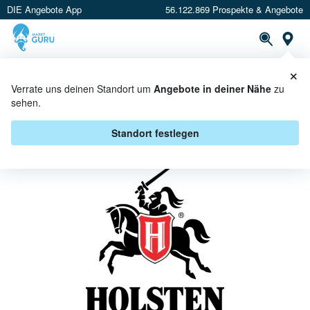
DIE Angebote App
56.122.869 Prospekte & Angebote
St
×
PROSPEKTE
ANGEBOTE
CASHBACK
Verrate uns deinen Standort um
Angebote in deiner Nähe
zu
sehen.
HOLSTEN BEI REAL - ANGEBOTE
& AKTIONEN
Standort festlegen