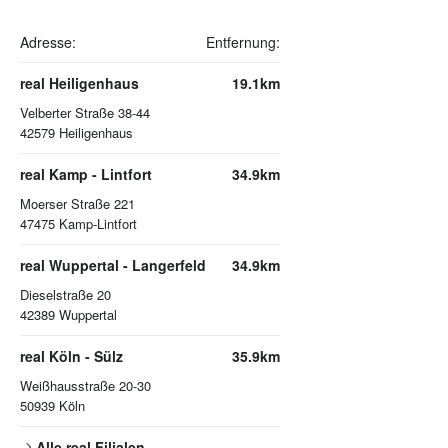
Adresse:
Entfernung:
real Heiligenhaus
19.1km
Velberter Straße 38-44
42579
Heiligenhaus
real Kamp - Lintfort
34.9km
Moerser Straße 221
47475
Kamp-Lintfort
real Wuppertal - Langerfeld
34.9km
Dieselstraße 20
42389
Wuppertal
real Köln - Sülz
35.9km
Weißhausstraße 20-30
50939
Köln
Alle
real
Filialen