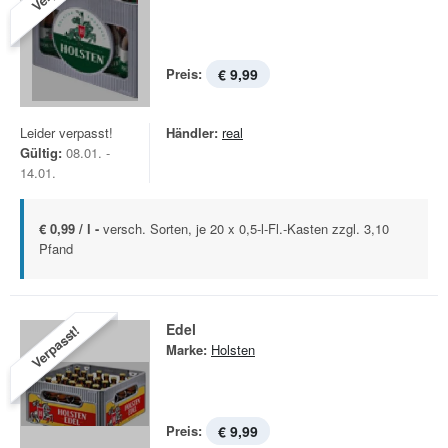
Preis:
€ 9,99
Leider verpasst!
Händler:
real
Gültig:
08.01. -
14.01.
€ 0,99 / l -
versch. Sorten, je 20 x 0,5-l-Fl.-Kasten zzgl. 3,10
Pfand
Edel
Verpasst!
Marke:
Holsten
Preis:
€ 9,99