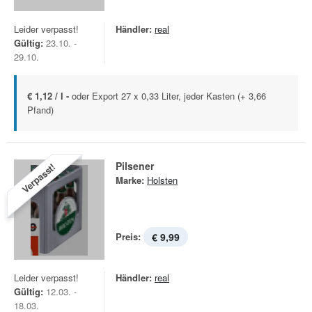
Leider verpasst!
Händler:
real
Gültig:
23.10. -
29.10.
€ 1,12 / l -
oder Export 27 x 0,33 Liter, jeder Kasten (+ 3,66
Pfand)
Pilsener
Verpasst!
Marke:
Holsten
Preis:
€ 9,99
Leider verpasst!
Händler:
real
Gültig:
12.03. -
18.03.