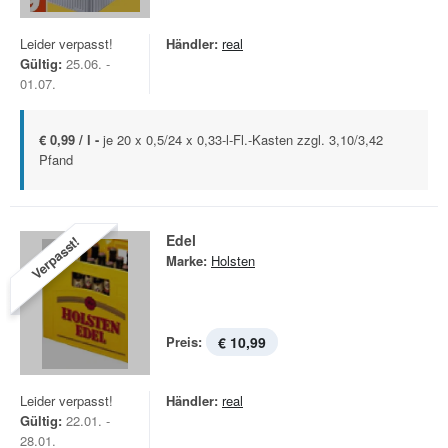
Leider verpasst!
Händler:
real
Gültig:
25.06. -
01.07.
€ 0,99 / l -
je 20 x 0,5/24 x 0,33-l-Fl.-Kasten zzgl. 3,10/3,42
Pfand
Edel
Verpasst!
Marke:
Holsten
Preis:
€ 10,99
Leider verpasst!
Händler:
real
Gültig:
22.01. -
28.01.