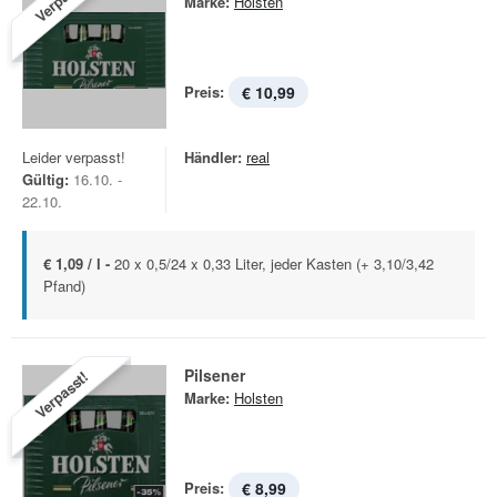
Marke:
Holsten
Preis:
€ 10,99
Leider verpasst!
Händler:
real
Gültig:
16.10. -
22.10.
€ 1,09 / l -
20 x 0,5/24 x 0,33 Liter, jeder Kasten (+ 3,10/3,42
Pfand)
Pilsener
Verpasst!
Marke:
Holsten
Preis:
€ 8,99