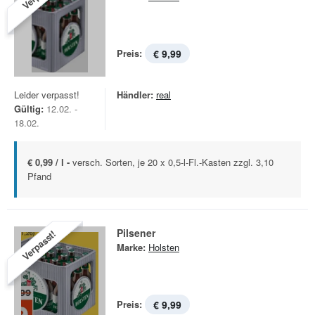
Preis:
€ 9,99
Leider verpasst!
Händler:
real
Gültig:
12.02. -
18.02.
€ 0,99 / l -
versch. Sorten, je 20 x 0,5-l-Fl.-Kasten zzgl. 3,10
Pfand
Pilsener
Verpasst!
Marke:
Holsten
Preis:
€ 9,99