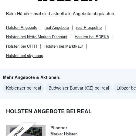
Beim Händler
real
sind aktuell alle Angebote abgelaufen.
Holsten
Angebote
real
Angebote
real
Prospekte
Holsten bei Netto Marken-Discount
Holsten bei EDEKA
Holsten bei CITTI
Holsten bei Marktkauf
Holsten bei sky coop
Mehr Angebote & Aktionen:
Koblenzer bei real
Budweiser Budvar (CZ) bei real
Lübzer bei
HOLSTEN ANGEBOTE BEI REAL
Pilsener
Verpasst!
Marke:
Holsten