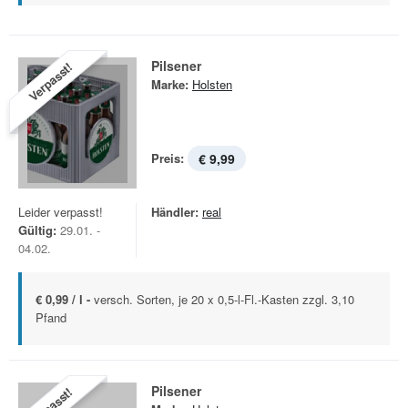
Pilsener
Verpasst!
Marke:
Holsten
Preis:
€ 9,99
Leider verpasst!
Händler:
real
Gültig:
29.01. -
04.02.
€ 0,99 / l -
versch. Sorten, je 20 x 0,5-l-Fl.-Kasten zzgl. 3,10
Pfand
Pilsener
Verpasst!