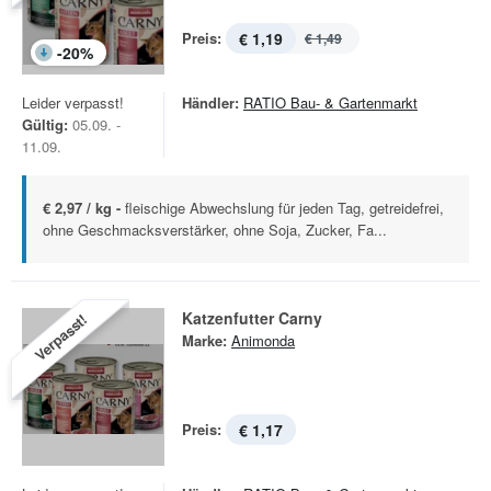
Preis:
€ 1,19
€ 1,49
-
20
%
Leider verpasst!
Händler:
RATIO Bau- & Gartenmarkt
Gültig:
05.09. -
11.09.
€ 2,97 / kg -
fleischige Abwechslung für jeden Tag, getreidefrei,
ohne Geschmacksverstärker, ohne Soja, Zucker, Fa...
Katzenfutter Carny
Verpasst!
Marke:
Animonda
Preis:
€ 1,17