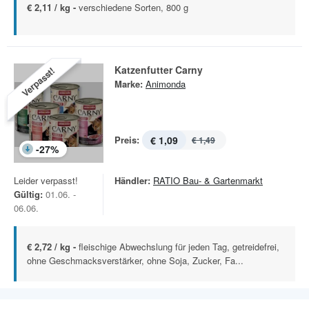
€ 2,11 / kg -
verschiedene Sorten, 800 g
Katzenfutter Carny
Verpasst!
Marke:
Animonda
Preis:
€ 1,09
€ 1,49
-
27
%
Leider verpasst!
Händler:
RATIO Bau- & Gartenmarkt
Gültig:
01.06. -
06.06.
€ 2,72 / kg -
fleischige Abwechslung für jeden Tag, getreidefrei,
ohne Geschmacksverstärker, ohne Soja, Zucker, Fa...