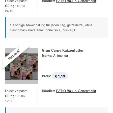
Leider verpasst!
Händler:
RATIO Bau- & Gartenmarkt
Gültig:
18.10. -
24.10.
fl eischige Abwechslung für jeden Tag, getreidefrei, ohne
Geschmacksverstärker, ohne Soja, Zucker, F...
Gran Carny Katzenfutter
Verpasst!
Marke:
Animonda
Preis:
€ 1,19
Leider verpasst!
Händler:
RATIO Bau- & Gartenmarkt
Gültig:
06.06. -
12.06.