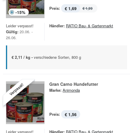
Preis:
€ 1,69
€ 1,99
-
15
%
Leider verpasst!
Händler:
RATIO Bau- & Gartenmarkt
Gültig:
20.06. -
26.06.
€ 2,11 / kg -
verschiedene Sorten, 800 g
Gran Carno Hundefutter
Verpasst!
Marke:
Animonda
Preis:
€ 1,56
Leider verpasst!
Händler:
RATIO Bau- & Gartenmarkt