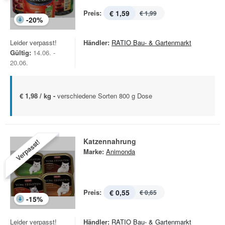
Preis:
€ 1,59
€ 1,99
-
20
%
Leider verpasst!
Händler:
RATIO Bau- & Gartenmarkt
Gültig:
14.06. -
20.06.
€ 1,98 / kg -
verschiedene Sorten 800 g Dose
Katzennahrung
Verpasst!
Marke:
Animonda
Preis:
€ 0,55
€ 0,65
-
15
%
Leider verpasst!
Händler:
RATIO Bau- & Gartenmarkt