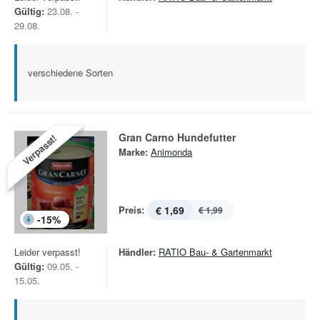
Gültig:
23.08. -
29.08.
verschiedene Sorten
Gran Carno Hundefutter
Verpasst!
Marke:
Animonda
Preis:
€ 1,69
€ 1,99
-
15
%
Leider verpasst!
Händler:
RATIO Bau- & Gartenmarkt
Gültig:
09.05. -
15.05.