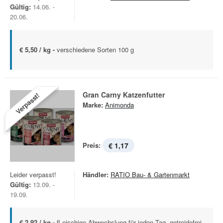
Gültig:
14.06. -
20.06.
€ 5,50 / kg -
verschiedene Sorten 100 g
Gran Carny Katzenfutter
Verpasst!
Marke:
Animonda
Preis:
€ 1,17
Leider verpasst!
Händler:
RATIO Bau- & Gartenmarkt
Gültig:
13.09. -
19.09.
€ 2,92 / kg -
fl eischige Abwechslung für jeden Tag, getreidefrei,