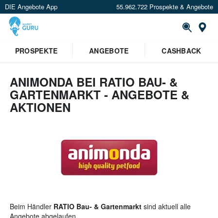
DIE Angebote App
55.962.722 Prospekte & Angebote
St
×
PROSPEKTE
ANGEBOTE
CASHBACK
Verrate uns deinen Standort um
Angebote in deiner Nähe
zu
sehen.
ANIMONDA BEI RATIO BAU- &
GARTENMARKT - ANGEBOTE &
Standort festlegen
AKTIONEN
Beim Händler
RATIO Bau- & Gartenmarkt
sind aktuell alle
Angebote abgelaufen.