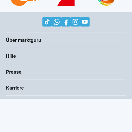
Über marktguru
Hilfe
Presse
Karriere
Impressum
AGB
Compliance
Barrierefreiheitserklärung
Datenschutz
Privatsphären-Einstellungen
2026
©
marktguru Deutschland GmbH